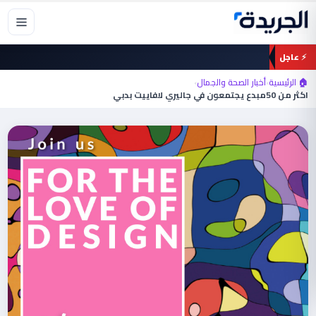
خطي
لى
لمحتوى
⚡ عاجل
🏠 الرئيسية
›
أخبار الصحة والجمال
›
اكثر من 50مبدع يجتمعون في جاليري لافاييت بدبي