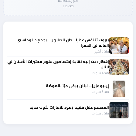
ضع إعلانك هنا
300×250
المزيد من أخبار الصحة والجمال
بيروت تتنفس عطرا .. خان الصابون.. يجمع دبلوماسيي
العالم في الحمرا
منذ 3 أشهر
‎إفطار دعت إليه نقابة إختصاصيي علوم مختبرات الأسنان في
لبنان .
منذ 4 سنوات
إيليو عزيز… لبنان يبقى حيّاً بالموضة
منذ 5 سنوات
المصمم عقل فقيه يعود للامارات بثوب جديد
منذ 5 سنوات