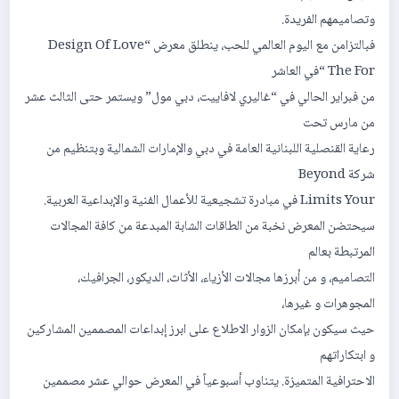
وتصامیمھم الفریدة.
فبالتزامن مع الیوم العالمي للحب، ینطلق معرض “Design Of Love
The For “في العاشر
من فبرایر الحالي في “غالیري لافاییت، دبي مول” ویستمر حتى الثالث عشر
من مارس تحت
رعایة القنصلیة اللبنانیة العامة في دبي والإمارات الشمالیة وبتنظیم من
شركة Beyond
Limits Your في مبادرة تشجیعیة للأعمال الفنیة والإبداعیة العربیة.
سیحتضن المعرض نخبة من الطاقات الشابة المبدعة من كافة المجالات
المرتبطة بعالم
التصامیم، و من أبرزھا مجالات الأزیاء، الأثاث، الدیكور، الجرافیك،
المجوھرات و غیرھا،
حیث سیكون بإمكان الزوار الاطلاع على ابرز إبداعات المصممین المشاركین
و ابتكاراتھم
الاحترافیة المتمیزة. یتناوب أسبوعیاً في المعرض حوالي عشر مصممین