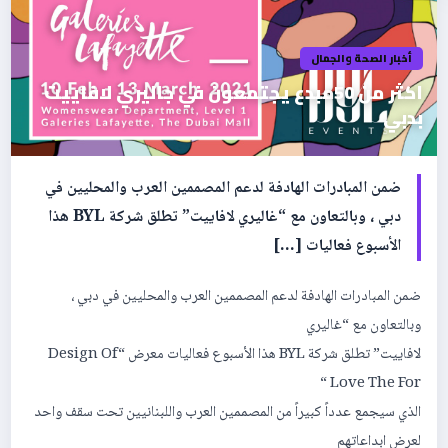
أخبار الصحة والجمال
اكثر من 50مبدع يجتمعون في جاليري لافاييت
بدبي
ضمن المبادرات الھادفة لدعم المصممین العرب والمحلیین في
دبي ، وبالتعاون مع “غالیري لافاییت” تطلق شركة BYL ھذا
الأسبوع فعالیات […]
ضمن المبادرات الھادفة لدعم المصممین العرب والمحلیین في دبي ،
وبالتعاون مع “غالیري
لافاییت” تطلق شركة BYL ھذا الأسبوع فعالیات معرض “Design Of
Love The For “
الذي سیجمع عدداً كبیراً من المصممین العرب واللبنانیین تحت سقف واحد
لعرض ابداعاتھم