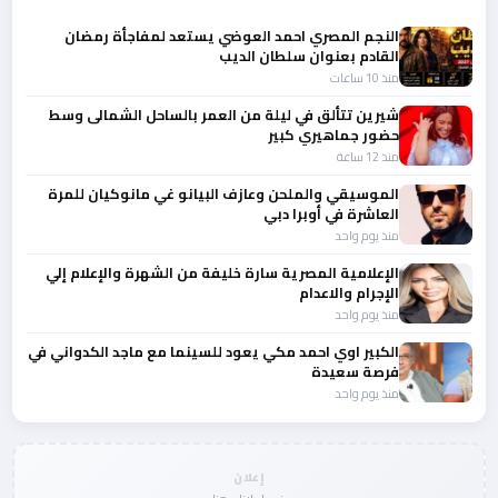
النجم المصري احمد العوضي يستعد لمفاجأة رمضان
القادم بعنوان سلطان الديب
منذ 10 ساعات
شيرين تتألق في ليلة من العمر بالساحل الشمالى وسط
حضور جماهيري كبير
منذ 12 ساعة
الموسيقي والملحن وعازف البيانو غي مانوكيان للمرة
العاشرة في أوبرا دبي
منذ يوم واحد
الإعلامية المصرية سارة خليفة من الشهرة والإعلام إلي
الإجرام والاعدام
منذ يوم واحد
الكبير اوي احمد مكي يعود للسينما مع ماجد الكدواني في
فرصة سعيدة
منذ يوم واحد
إعلان