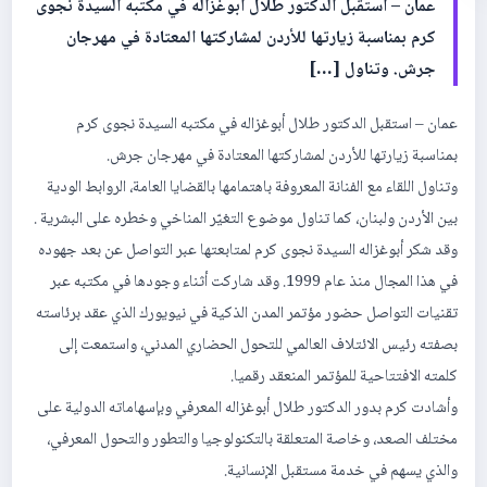
عمان – استقبل الدكتور طلال أبوغزاله في مكتبه السيدة نجوى
كرم بمناسبة زيارتها للأردن لمشاركتها المعتادة في مهرجان
جرش. وتناول […]
عمان – استقبل الدكتور طلال أبوغزاله في مكتبه السيدة نجوى كرم
بمناسبة زيارتها للأردن لمشاركتها المعتادة في مهرجان جرش.
وتناول اللقاء مع الفنانة المعروفة باهتمامها بالقضايا العامة، الروابط الودية
بين الأردن ولبنان، كما تناول موضوع التغيّر المناخي وخطره على البشرية .
وقد شكر أبوغزاله السيدة نجوى كرم لمتابعتها عبر التواصل عن بعد جهوده
في هذا المجال منذ عام 1999. وقد شاركت أثناء وجودها في مكتبه عبر
تقنيات التواصل حضور مؤتمر المدن الذكية في نيويورك الذي عقد برئاسته
بصفته رئيس الائتلاف العالمي للتحول الحضاري المدني، واستمعت إلى
كلمته الافتتاحية للمؤتمر المنعقد رقميا.
وأشادت كرم بدور الدكتور طلال أبوغزاله المعرفي وبإسهاماته الدولية على
مختلف الصعد، وخاصة المتعلقة بالتكنولوجيا والتطور والتحول المعرفي،
والذي يسهم في خدمة مستقبل الإنسانية.