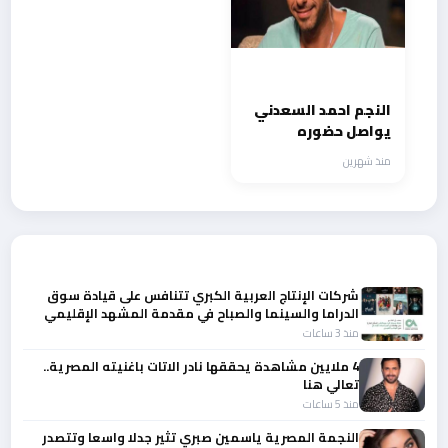
النجم احمد السعدني
يواصل حضوره
ونشاطه الفني
منذ شهرين
وينتظر الجواهرجي
سينما
أحدث الأخبار
شركات الإنتاج العربية الكبري تتنافس على قيادة سوق
الدراما والسينما والصباح في مقدمة المشهد الإقليمي
منذ 3 ساعات
4 ملايين مشاهدة يحققها نادر الاتات باغنيته المصرية..
تعالي هنا
منذ 5 ساعات
النجمة المصرية ياسمين صبري تثير جدلا واسعا وتتصدر