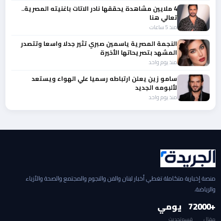
4 ملايين مشاهدة يحققها نادر الاتات باغنيته المصرية..
تعالي هنا
منذ 5 ساعات
النجمة المصرية ياسمين صبري تثير جدلا واسعا وتتصدر
المشهد بتصريحاتها الأخيرة
منذ يوم واحد
سامو زين يعلن ارتباطه رسميا علي الهواء ويستعد
لألبومه الجديد
منذ يوم واحد
منصة إخبارية متكاملة تغطي أخبار لبنان والفن والنجوم والمجتمع والصحة والأزياء
والرياضة.
+2000
7
يومي
مقال
قسم
تحديث