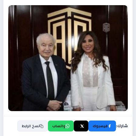
شارك:
فيسبوك
X
واتساب
نسخ الرابط