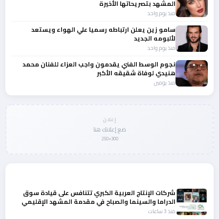
المشهد بتصريحاتها الأخيرة
منذ يوم واحد
سامو زين يعلن ارتباطه رسميا علي الهواء ويستعد
لألبومه الجديد
منذ يوم واحد
نجوم الوسط الفني يقدمون واجب العزاء للفنان محمد
هنيدي لوفاة شقيقه الأكبر
منذ يومين
إعلان
ضع إعلانك هنا
300×250
المزيد من أخبار الفن
شركات الإنتاج العربية الكبري تتنافس على قيادة سوق
الدراما والسينما والصباح في مقدمة المشهد الإقليمي
منذ 3 ساعات