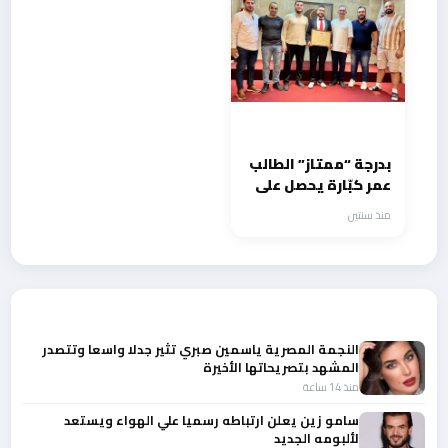
بدرجة “ممتاز” الطالب
عمر كبّارة يحصل على
دبلوم في الغناء
منذ سنتين
والإنشاد المقاميّ
أحدث الأخبار
النجمة المصرية ياسمين صبري تثير جدلا واسعا وتتصدر
المشهد بتصريحاتها الأخيرة
منذ 14 ساعة
سامو زين يعلن ارتباطه رسميا علي الهواء ويستعد
لألبومه الجديد