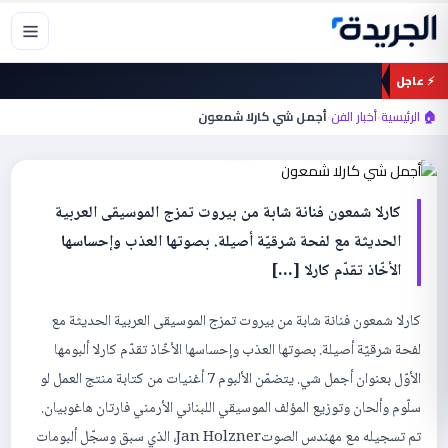
خطي
لى
لمحتوى
⚡ عاجل
أخبار الفن
🏠 الرئيسية
›
أخبار الفن
›
أجمل شي كارلا شمعون
أجمل شي كارلا شمعون
كارلا شمعون فنانة شابة من بيروت تمزج الموسيقى العربية
الحديثة مع لفحة شرقيّة أصيلة. بصوتها العذب وإحساسها
الأخّاذ تقدّم كارلا […]
كارلا شمعون فنانة شابة من بيروت تمزج الموسيقى العربية الحديثة مع
لفحة شرقيّة أصيلة. بصوتها العذب وإحساسها الأخّاذ تقدّم كارلا ألبومها
الأوّل بعنوان أجمل شي. يتضمّن الألبوم 7 أغنيات من كتابة منتج العمل لو
سلّوم وألحان وتوزيع المؤلف الموسيقي اللبناني الأرمني فارتان هاغوبيان.
تم تسجيله مع مهندس الصوتJan Holzner، الذي سبق وسجّل ألبومات