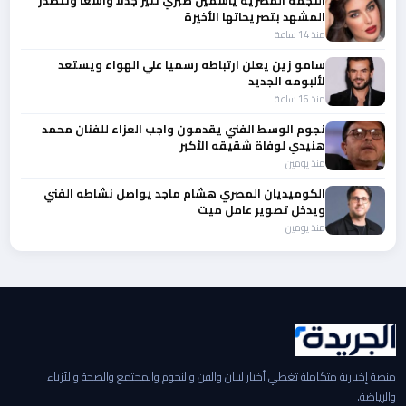
النجمة المصرية ياسمين صبري تثير جدلا واسعا وتتصدر
المشهد بتصريحاتها الأخيرة
منذ 14 ساعة
سامو زين يعلن ارتباطه رسميا علي الهواء ويستعد
لألبومه الجديد
منذ 16 ساعة
نجوم الوسط الفني يقدمون واجب العزاء للفنان محمد
هنيدي لوفاة شقيقه الأكبر
منذ يومين
الكوميديان المصري هشام ماجد يواصل نشاطه الفني
ويدخل تصوير عامل ميت
منذ يومين
منصة إخبارية متكاملة تغطي أخبار لبنان والفن والنجوم والمجتمع والصحة والأزياء
والرياضة.