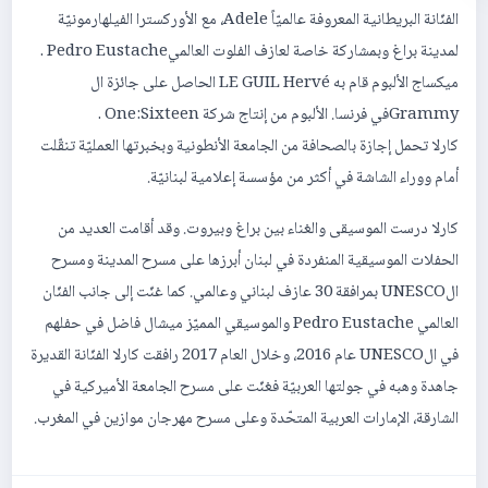
الفنّانة البريطانية المعروفة عالميّاً Adele، مع الأوركسترا الفيلهارمونيّة
لمدينة براغ وبمشاركة خاصة لعازف الفلوت العالميPedro Eustache .
ميكساج الألبوم قام به LE GUIL Hervé الحاصل على جائزة ال
Grammyفي فرنسا. الألبوم من إنتاج شركة One:Sixteen .
كارلا تحمل إجازة بالصحافة من الجامعة الأنطونية وبخبرتها العمليّة تنقّلت
أمام ووراء الشاشة في أكثر من مؤسسة إعلامية لبنانيّة.
كارلا درست الموسيقى والغناء بين براغ وبيروت. وقد أقامت العديد من
الحفلات الموسيقية المنفردة في لبنان أبرزها على مسرح المدينة ومسرح
الUNESCO بمرافقة 30 عازف لبناني وعالمي. كما غنّت إلى جانب الفنّان
العالمي Pedro Eustache والموسيقي المميّز ميشال فاضل في حفلهم
في الUNESCO عام 2016، وخلال العام 2017 رافقت كارلا الفنّانة القديرة
جاهدة وهبه في جولتها العربيّة فغنّت على مسرح الجامعة الأميركية في
الشارقة، الإمارات العربية المتحّدة وعلى مسرح مهرجان موازين في المغرب.