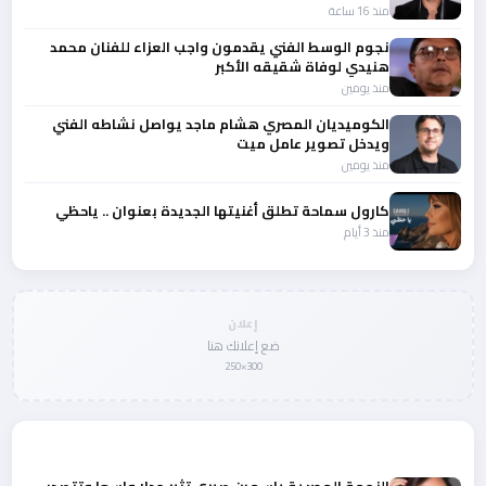
منذ 16 ساعة
نجوم الوسط الفني يقدمون واجب العزاء للفنان محمد
هنيدي لوفاة شقيقه الأكبر
منذ يومين
الكوميديان المصري هشام ماجد يواصل نشاطه الفني
ويدخل تصوير عامل ميت
منذ يومين
كارول سماحة تطلق أغنيتها الجديدة بعنوان .. ياحظي
منذ 3 أيام
إعلان
ضع إعلانك هنا
300×250
المزيد من أخبار الفن