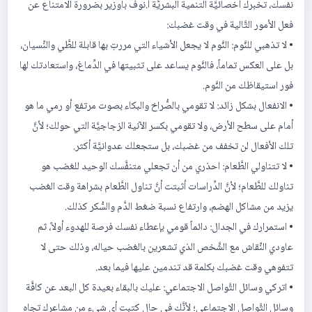
نفسك، تخبرك أخصائيَّة التنمية البشريَّة أ.نوف باوزير بضرورة الامتناع عن
فعل الأمور التَّالية في وقت غضبك:
• لا تذهبي للنَّوم: النَّوم لا يجعل الأشياء التي مررتِ بها قابلة للطَّي والنِّسيان،
بل على العكس تماماً، فالنَّوم يساعد على تثبيتها في الدِّماغ، واستعادتك لها
فور استيقاظك من النَّوم.
• الانفعال بشكل زائد: لا تقومي بالصُّراخ والبكاء بصوت مرتفع أو رمي ما هو
أمام على سطح الأرض، ولا تقومي بكسر الآنية الزجاجيَّة التي حولك؛ لأنَّ
تلك الأفعال لن تخفف من غضبك، بل ستجعلك عدوانيَّة أكثر.
• لا تتناولي الطَّعام: احذري من أن تجعلي متنفَّسك الوحيد للغضب هو
تناولك للطَّعام؛ لأنَّ الدِّراسات أثبتت أنَّ تناول الطَّعام بشراهة وقت الغضب
يزيد من مشاكل الهضم، وارتفاع نسبة ضغط الدَّم والسُّكر كذلك.
• استمرارك في الجدال: دائماً قومي بإعطاء نفسك فرصة للهدوء أولاً، ثم
عاودي النِّقاش مع الشَّخص الذي تشعرين بالغضب حياله، وذلك حتى لا
تتفوهي وقت غضبك بكلمة قد تندمين عليها فيما بعد.
• اتركي وسائل التَّواصل الاجتماعي: عليك بالبقاء بعيدة كل البعد عن كافَّة
وسائل التَّواصل الاجتماعي؛ لأنَّك في حال كتبت أي شيء من مشاعرك تجاه