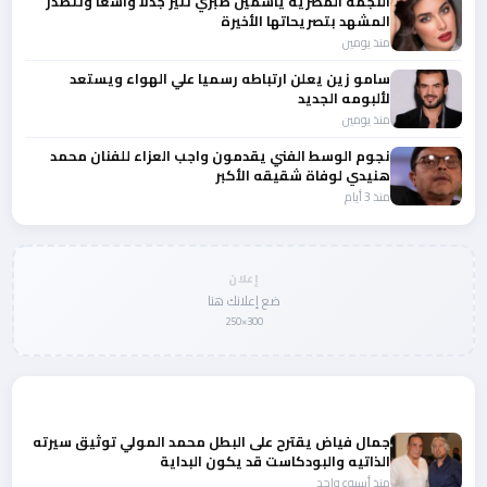
النجمة المصرية ياسمين صبري تثير جدلا واسعا وتتصدر
المشهد بتصريحاتها الأخيرة
منذ يومين
سامو زين يعلن ارتباطه رسميا علي الهواء ويستعد
لألبومه الجديد
منذ يومين
نجوم الوسط الفني يقدمون واجب العزاء للفنان محمد
هنيدي لوفاة شقيقه الأكبر
منذ 3 أيام
إعلان
ضع إعلانك هنا
300×250
المزيد من أخبار لبنان
جمال فياض يقترح على البطل محمد المولي توثيق سيرته
الذاتيه والبودكاست قد يكون البداية
منذ أسبوع واحد