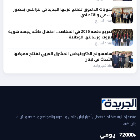
حلويات الداعوق تفتتح فرعها الجديد في طرابلس بحضور
رسمي واقتصادي
منذ 3 أسابيع
تخريج دفعه 2026 في المقاصد .. احتفال حاشد يجسد هوية
بيروت ورسالتها الوطنية
منذ 4 أسابيع
سامسونج الكترونيكس المشرق العربي تفتتح معرضها
الأحدث في لبنان
منذ شهر واحد
منصة إخبارية متكاملة تغطي أخبار لبنان والفن والنجوم والمجتمع والصحة والأزياء
والرياضة.
+2000
7
يومي