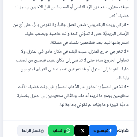
موقف معيَّن، ستجدين الرَّد القاسي أو المحبط من قبل الآخرين، وسيزداد
غضبك أكثر.
• اتركي بريدك الإلكتروني: ضعي العمل جانباً، ولا تقومي بالرَّد على أيٍّ من
الرَّسائل البريديَّة حتى لا تدوِّني كلمة وأنت غاضبة، ويصعب عليك
استرجاعها فيما بعد، فتقحمين نفسك في مشكلة.
• لا تخرجي خارج المنزل: عليك البقاء في مكان هادئ في المنزل، ولا
تحاولي الخروج منه؛ حتى لا تذهبي إلى مكان بعيد، فيصبح من الصعب
عليك العودة إلى المنزل، أو قد تفرغين غضبك على الغرباء، فيقومون
بإيذائك.
• لا تذهبي للتسوُّق: احذري من الذَّهاب للتسوُّق في وقت غضبك؛ لأنَّك
ستقومين بجمع ما ترينه أمامك، وبالتَّالي ستعودين إلى المنزل بخسارة
ماديَّة كبيرة وحاجيَّات لم تكوني بحاجة لها.
شارك:
فيسبوك
X
واتساب
نسخ الرابط