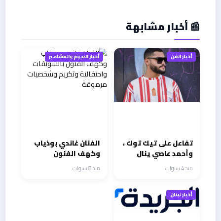
📰 أخبار مشابهة
أخبار الفن
أخبار النجوم والمشاهير
تفاعل على تيك توك ،
الفنان غاندي بوذياب
وأحمد عاصي ينال
وكهف الفنون
مكافأة
بالشويفات واحتفالية
منذ 4 سنوات
منذ 8 سنوات
وتكريم وشخصيات
مرموقة
أخبار لبنان