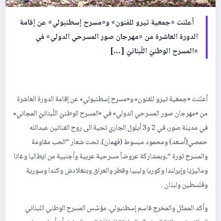
أعلنت «جمعية تيرو للفنون» و«مسرح إسطنبولي» عن إقامة
الدورة العاشرة من «مهرجان صور المسرحي الدولي» في
«المسرح الوطنيّ اللّبنانيّ […]
أعلنت «جمعية تيرو للفنون» و«مسرح إسطنبولي» عن إقامة الدورة العاشرة
من «مهرجان صور المسرحي الدولي» في «المسرح الوطنيّ اللّبنانيّ المجاني»
في مدينة صور، في 2 و3 أيلول الجاري تحية الى روح الفنانين عبدالله
حمصي(أسعد) ومحمود مبسوط (فهمان)، تحت شعار “الحب مقاومة
والمسرح ثورة “،وبمشاركة عروضاً مسرحية عربية وأجنبية من ايطاليا وغانا
وماليزيا وإيرلندا وكوريا وليبيا وقطر والعراق وبنغلادش وكندا وسورية
وفلسطين ولبنان .
وأكد الممثّل والمخرج قاسم إسطنبولي، مؤسّس المسرح الوطني اللبناني