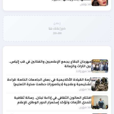
منذ يومين
إعلان
ضع إعلانك هنا
300×250
المزيد من أخبار الثقافة
مهرجان البقاع يجمع الإعلاميين والفنانين في قب إلياس..
بين التراث والزمالة
منذ شهر واحد
أزمة القيادة الأكاديمية في بعض الجامعات الخاصة: قراءة
تشخيصية وعلاجية (ديناصورات حطمت صخرة التعليم)
منذ شهرين
افتتاح الصالون الثقافي في إذاعة لبنان.. رسالة ثقافية
تتحدي الأزمات وتؤكد إستمرار الدور الوطني للإعلام
الرسمي
منذ شهرين