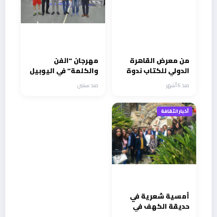
من معرض القاهرة
مهرجان “الفن
الدولي للكتاب ندوة
والكلمة” في اليوبيل
فكرية موسعة
الفضي يدعم مرضى
منذ 6 أشهر
منذ سنتين
بعنوان التعليم
السرطان بحضور أهم
وثقافة الطفل
الوجوه الفنية و
الإعلامية و الرياضيين
أخبار الثقافة
أمسية شعرية في
حديقة الكهف في
بلدة الجاهلية الشوف