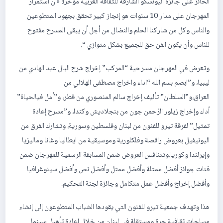
الحائز على جائزة اليونسكو الشارقة للثقافة العربية مؤخراً: «أن استمرار
المهرجان على مدار 10 سنوات هو إنجاز كبير تحقق بجهود المتطوعين
والناس وكل من شاركنا الحلم والنضال من أجل أن يبقى المسرح مفتوح
للناس وأن يكون الفن حق للجميع بشكل متوازي “.
وتعرض في المهرجان مسرحية “المركب” إخراج شرح البال عبد الهادي من
ليبيا، و”ابصم بسم الله “اداء واخراج مصطفى الهلالي من
العراق،و”السلطان” تأليف إخراج سالم المنصوري من قطر، و”أمل فيالحياة”
أداء وإخراج زيلور الرّحمن جون من بنجلاديش وكندا، و”مسرح إعادة
تمثيل” لفرقة تيرو للفنون من لبنان وفلسطين وسورية، وتشارك الفرق من
اليونيفيل بعروض راقصة وفلكلورية وموسيقية من ايطاليا وغانا وماليزيا
وإيرلندا وكوريا.وتتنافس العروض ضمن المسابقة الرسمية للمهرجان ضمن
فئات جوائز أفضل ممثلة وأفضل ممثل وأفضل نص وأفضل سينوغرافيا
وأفضل إخراج وأفضل عمل متكامل وجائزة لجنة التحكيم.
هذا وتهدف جمعية تيرو للفنون التي يقودها الشباب المتطوعون إلى إنشاء
مساحات ثقافية حرة ومستقلة في لبنان من خلال إعادة تأهيل سينما