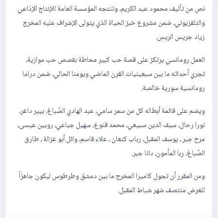
نص من تأليف محمود عبد الكريم، وتنتجه المؤسسة العامة للإنتاج الإذاعي
والتلفزيوني، ضمن مشروع خبز الحياة الذي يتولى الإشراف عليه المخرج
زياد جريس الريس.
العمل رومانسي يرتكز على قصة حب كبير محاطة بقصص حب موازية،
تجري أحداثه ما بين سبعينيات القرن الماضي ويومنا الحالي، ضمن دراما
رومانسية سورية خالصة.
ويضم على قائمة أبطاله كل من سمر سامي، عبد الهادي الصّباغ، بيير داغر،
نورا رحال، سيف الدين سبيعي، محمد قنوع، سهيل جباعي، روبين عيسى،
مرح جبر ، يوسف المقبل، رباب كنعان ، علاء قاسم، وائل أبو غزالة ، طارق
الصّباغ، ربا المأمون، دانا جبر.
ومن المقرر أن تجول كاميرا المخرج ما بين دمشق وطرطوس ليكون جاهزاً
للعرض منتصف شهر شباط المقبل.