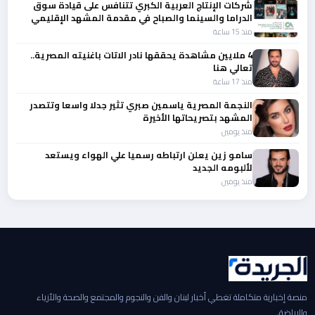
شركات الإنتاج العربية الكبري تتنافس على قيادة سوق
الدراما والسينما والصباح في مقدمة المشهد الإقليمي
منذ 15 ساعة
4 ملايين مشاهدة يحققها نادر الاتات باغنيته المصرية..
تعالي هنا
منذ 17 ساعة
النجمة المصرية ياسمين صبري تثير جدلا واسعا وتتصدر
المشهد بتصريحاتها الأخيرة
منذ يومين
سامو زين يعلن ارتباطه رسميا علي الهواء ويستعد
لألبومه الجديد
منذ يومين
منصة إخبارية متكاملة تغطي أخبار لبنان والفن والنجوم والمجتمع والصحة والأزياء
والرياضة.