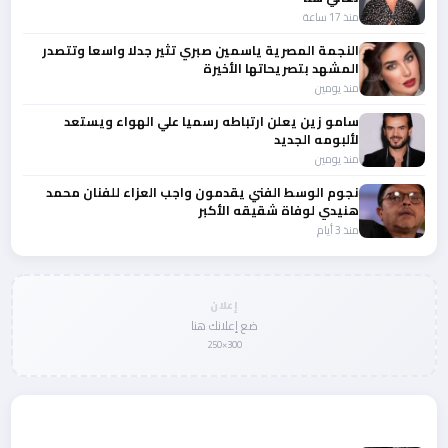
منذ 17 ساعة
النجمة المصرية ياسمين صبري تثير جدلا واسعا وتتصدر
المشهد بتصريحاتها الأخيرة
منذ يومين
سامو زين يعلن ارتباطه رسميا علي الهواء ويستعد
لألبومه الجديد
منذ يومين
نجوم الوسط الفني يقدمون واجب العزاء للفنان محمد
هنيدي لوفاة شقيقه الأكبر
منذ 3 أيام
إعلان
ضع إعلانك هنا
300×250
المزيد من أخبار الفن