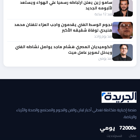
سامو زين يعلن ارتباطه رسميا علي الهواء ويستعد
لألبومه الجديد
منذ 12 ساعة
نجوم الوسط الفني يقدمون واجب العزاء للفنان محمد
هنيدي لوفاة شقيقه الأكبر
منذ يوم واحد
الكوميديان المصري هشام ماجد يواصل نشاطه الفني
ويدخل تصوير عامل ميت
منذ يومين
منصة إخبارية متكاملة تغطي أخبار لبنان والفن والنجوم والمجتمع والصحة والأزياء
والرياضة.
+2000
7
يومي
مقال
قسم
تحديث