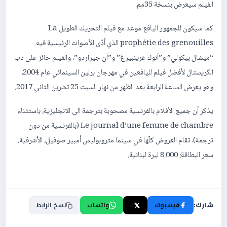
الفيلم سيعرض بنسخة 35مم.
كما سيكون للجمهور اليافع موعد مع فيلم التحريك الطويل La
prophétie des grenouilles الذي أدّى الأصوات الرئيسية فيه
“ميشال بيكولي” و”أنوك غرينبيرغ” و”آن جيراردو”، والفيلم حائز على دب
الكريستال لأفضل فيلم لليافعين في مهرجان برلين السينمائي عام 2004،
وهو يعرض الساعة الرابعة بعد الظهر من نهار السبت 25 تشرين الثاني 2017.
يذكر أن جميع الأفلام بالفرنسية مصحوبة بترجمة الى الانجليزية، باستثناء
Le journal d’une femme de chambre (بالفرنسية من دون
ترجمة). تقام العروض كلّها في سينما متروبوليس أمبير صوفيل، الأشرفية.
سعر البطاقة: 8.000 ليرة لبنانية.
شارك:
فيسبوك
X
واتساب
نسخ الرابط