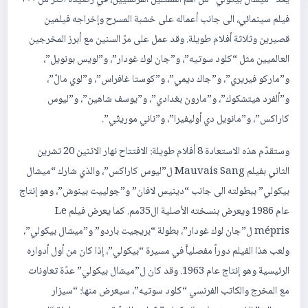
يعدّ “ميشال بيكولي” من أهم الممثلين الفرنسيين، في رصيده أكثر من ٢٠٠
فيلم سينمائي، الى جانب أعماله على خشبة المسرح وإخراجه فيلمين
قصيرين وثلاثة أفلام طويلة. وقد عمل على مرّ السنين مع أبرز المخرجين
العالميين مثل “كلود سوتيه”، و”جان لوك غودار”، و”لويس بونويل”،
و”ماركو فيريري”، و”جاك ديمي”، و”كوستا غافراس”، و”لوي مالّ”،
و”ألفرد هيتشكوك”، و”مارون بغدادي”، و”يوسف شاهين”، و”ليوس
كاراكس”، و”مانويل دي أوليفيرا”، و”ناني موريتّي”.
وستقدّم هذه الاستعادة 8 أفلام طويلة: الافتتاح نهار الاثنين 20 تشرين
الثاني بفيلم Mauvais Sang ل”ليوس كاراكس”، والذي شارك “ميشال
بيكولي” ببطولته الى جانب “دينيس لافان” و”جولييت بينوش”، وهو إنتاج
عام 1986 ويعرض بنسخته الأصلية ال35مم. كما يعرض فيلم Le
mépris ل”جان لوك غودار”، بطولة “بريجيت باردو” و”ميشال بيكولي”،
ولعب هذا الفيلم دوراً مفصلياًّ في مسيرة “بيكولي”، إذا كان من أول أدواره
الرئيسية وهو إنتاج عام 1963. وقد كان ل”ميشال بيكولي” عدّة تعاونات
مع المخرج والكاتب الفرنسي “كلود سوتيه”، سيعرض منها: “سيزار