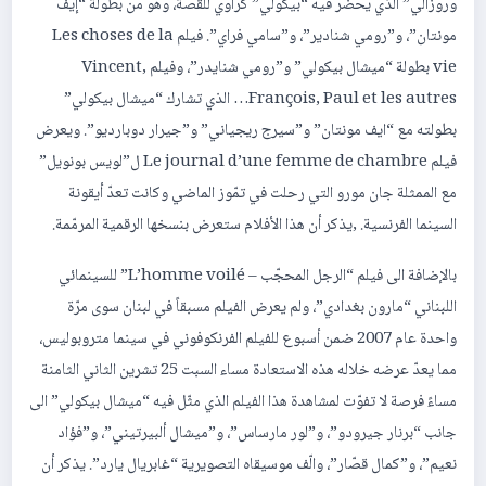
وروزالي” الذي يحضر فيه “بيكولي” كراوي للقصّة، وهو من بطولة “إيف
مونتان”، و”رومي شنادير”، و”سامي فراي”. فيلم Les choses de la
vie بطولة “ميشال بيكولي” و”رومي شنايدر”، وفيلم Vincent,
François, Paul et les autres… الذي تشارك “ميشال بيكولي”
بطولته مع “ايف مونتان” و”سيرج ريجياني” و”جيرار دوبارديو”. ويعرض
فيلم Le journal d’une femme de chambre ل”لويس بونويل”
مع الممثلة جان مورو التي رحلت في تمّوز الماضي وكانت تعدّ أيقونة
السينما الفرنسية. ,يذكر أن هذا الأفلام ستعرض بنسخها الرقمية المرمّمة.
بالإضافة الى فيلم “الرجل المحجّب – L’homme voilé” للسينمائي
اللبناني “مارون بغدادي”، ولم يعرض الفيلم مسبقاً في لبنان سوى مرّة
واحدة عام 2007 ضمن أسبوع للفيلم الفرنكوفوني في سينما متروبوليس،
مما يعدّ عرضه خلاله هذه الاستعادة مساء السبت 25 تشرين الثاني الثامنة
مساءً فرصة لا تفوّت لمشاهدة هذا الفيلم الذي مثّل فيه “ميشال بيكولي” الى
جانب “برنار جيرودو”، و”لور مارساس”، و”ميشال ألبيرتيني”، و”فؤاد
نعيم”، و”كمال قصّار”، والّف موسيقاه التصويرية “غابريال يارد”. يذكر أن