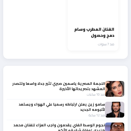
الفنان المطرب وسام
دمج وحصول
اكاديميته علي
منذ 7 سنوات
المرسوم الجمهوري
واحتفالية كبري
أحدث الأخبار
النجمة المصرية ياسمين صبري تثير جدلا واسعا وتتصدر
المشهد بتصريحاتها الأخيرة
منذ 10 ساعات
سامو زين يعلن ارتباطه رسميا علي الهواء ويستعد
لألبومه الجديد
منذ 12 ساعة
نجوم الوسط الفني يقدمون واجب العزاء للفنان محمد
هنيدي لوفاة شقيقه الأكبر