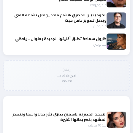
منذ يوم واحد
الكوميديان المصري هشام ماجد يواصل نشاطه الفني
ويدخل تصوير عامل ميت
منذ يومين
كارول سماحة تطلق أغنيتها الجديدة بعنوان .. ياحظي
منذ يومين
إعلان
ضع إعلانك هنا
300×250
المزيد من أخبار الفن
النجمة المصرية ياسمين صبري تثير جدلا واسعا وتتصدر
المشهد بتصريحاتها الأخيرة
منذ 10 ساعات