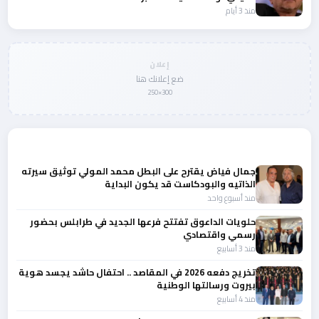
منذ 3 أيام
إعلان
ضع إعلانك هنا
300×250
المزيد من أخبار لبنان
جمال فياض يقترح على البطل محمد المولي توثيق سيرته
الذاتيه والبودكاست قد يكون البداية
منذ أسبوع واحد
حلويات الداعوق تفتتح فرعها الجديد في طرابلس بحضور
رسمي واقتصادي
منذ 3 أسابيع
تخريج دفعه 2026 في المقاصد .. احتفال حاشد يجسد هوية
بيروت ورسالتها الوطنية
منذ 4 أسابيع