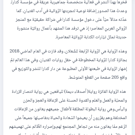
فخرها بهذا النشر في فعالية متخصصة جماهيرية عريقة في مؤسسة كتارا،
وعدتْ هذا الصدور إضافة نوعية لتجربتها الرّوائية في أدب الفتيان، كما
عدّته مثالاً حيّاً على دخول مؤسسة كتارا في شراكة حقيقيّة مع المنجز
الرّوائيّ العربيّ المعاصر؛ إذ هي ترفد هذا المشهد بأعمال روائيّة منشورة
حديثة تمثّل تيّارات الكتابة الرّوائيّة المعاصرة.
وهذه الرّواية هي الرّواية الرّابعة للشّعلان، وقد فازت في العام الماضي 2018
بجائزة كتارا للرّواية المخطوطة في حقل روايات الفتيان، وفي هذا العالم تمّ
إشهار الرّواية في طبعتها الأولى المطبوعة عن دار كتارا للنشر والتّوزيع في
واقع 205 صفحة من القطع المتوسّط.
هذه الرّواية الفائزة رواية( أصدقاء ديمة) لليافعين هي رواية انتصار الإرادة
والمحبّة والعمل والعلم والقدوة الحسنة على الإعاقة والعجز والحزن
واليأس،وهي رواية البطولة المطلقة لأطفال جميعهم يعانون من الإعاقات
المختلفة.وهم يقرّرون أن يعيشوا السّعادة والحياة بتفاصيلها جميعاً على
الرّغم ممّا يعانون منه من تجاهل المجتمع لهم،وإصراره الظّالم على تهميشهم