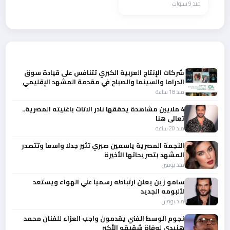
منذ 9 سنوات
أحدث الأخبار
شركات الإنتاج العربية الكبري تتنافس على قيادة سوق
الدراما والسينما والصباح في مقدمة المشهد الإقليمي
منذ 18 ساعة
4 ملايين مشاهدة يحققها نادر الاتات باغنيته المصرية..
تعالي هنا
منذ 20 ساعة
النجمة المصرية ياسمين صبري تثير جدلا واسعا وتتصدر
المشهد بتصريحاتها الأخيرة
منذ يومين
سامو زين يعلن ارتباطه رسميا علي الهواء ويستعد
لألبومه الجديد
منذ يومين
نجوم الوسط الفني يقدمون واجب العزاء للفنان محمد
هنيدي لوفاة شقيقه الأكبر