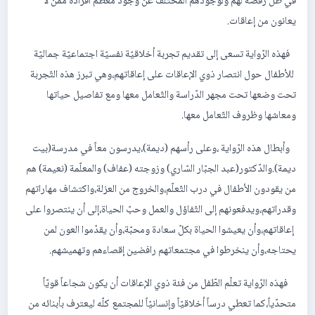
في ظلّ رفضه لهم ولوجودهم المختلف عن وجود معظم أفراده ممّن لا
يعانون من إعاقات.
فهذه الرّواية تسعى إلى تقديم تجربة أخلاقيّة نفسيّة اجتماعيّة جماليّة
للأطفال حول انتصار ذوي الإعاقات على إعاقاتهم،وهي تبرز هذه التّجربة
تحت وضعها تحت مجهر الدّراسة والتّعامل معها ومع تفاصيل حياتها
ومعاشها وظروف التّعامل معها.
وأبطال هذه الرّواية ،وعلى رأسهم (ديمة)،يدرسون معاً في مدرسة(بيت
ديمة).والدّكتور(عبد الجبّار السّاري) وزوجته (عفاف) والمعلّمة (نعيمة) هم
من يقودون الأطفال في درب التّعلّم،والخروج من العزلة،واكتشاف مهاراتهم
وقدراتهم،ويدفعونهم إلى التّفاؤل والعمل وحبّ الحياة،إلى أن ينتصروا على
إعاقاتهم،وأن يعيشوا الحياة بكلّ سعادة ومحبّة،وأن يقدّموا العون لمن
يحتاجه،وأن ينخرطوا في مجتمعاتهم رافضين إقصاءهم وتهميشهم.
فهذه الرّواية تعلّم الطّفل من فئة ذوي الإعاقات أن يكون شجاعاً قويّاً
متحدّياً،كما تعطي درساً أخلاقيّاً وإنسانيّاً للمجتمع كلّه ليعترف بأبنائه من