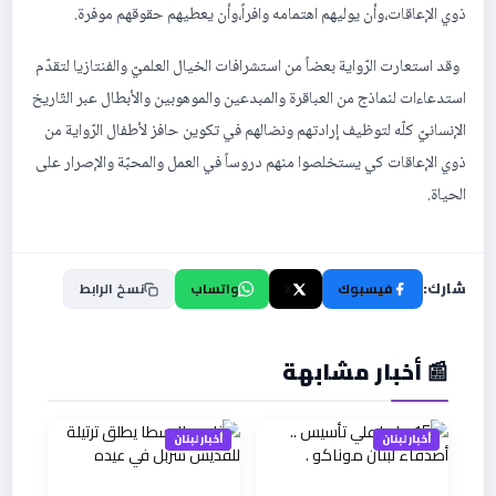
ذوي الإعاقات،وأن يوليهم اهتمامه وافراً،وأن يعطيهم حقوقهم موفرة.
وقد استعارت الرّواية بعضاً من استشرافات الخيال العلميّ والفنتازيا لتقدّم
استدعاءات لنماذج من العباقرة والمبدعين والموهوبين والأبطال عبر التّاريخ
الإنسانيّ كلّه لتوظيف إرادتهم ونضالهم في تكوين حافز لأطفال الرّواية من
ذوي الإعاقات كي يستخلصوا منهم دروساً في العمل والمحبّة والإصرار على
الحياة.
شارك:
فيسبوك
X
واتساب
نسخ الرابط
📰 أخبار مشابهة
أخبار لبنان
أخبار لبنان