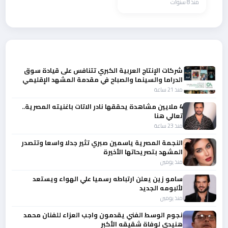
منذ 8 سنوات
أحدث الأخبار
شركات الإنتاج العربية الكبري تتنافس على قيادة سوق
الدراما والسينما والصباح في مقدمة المشهد الإقليمي
منذ 21 ساعة
4 ملايين مشاهدة يحققها نادر الاتات باغنيته المصرية..
تعالي هنا
منذ 23 ساعة
النجمة المصرية ياسمين صبري تثير جدلا واسعا وتتصدر
المشهد بتصريحاتها الأخيرة
منذ يومين
سامو زين يعلن ارتباطه رسميا علي الهواء ويستعد
لألبومه الجديد
منذ يومين
نجوم الوسط الفني يقدمون واجب العزاء للفنان محمد
هنيدي لوفاة شقيقه الأكبر