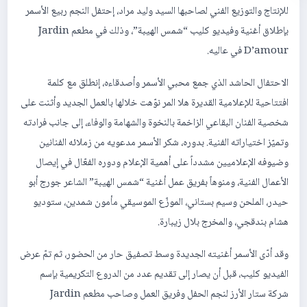
للإنتاج والتوزيع الفني لصاحبها السيد وليد مراد، إحتفل النجم ربيع الأسمر
بإطلاق أغنية وفيديو كليب “شمس الهيبة”، وذلك في مطعم Jardin
D’amour في عاليه.
الاحتفال الحاشد الذي جمع محبي الأسمر وأصدقاءه، إنطلق مع كلمة
افتتاحية للإعلامية القديرة هلا المر نوّهت خلالها بالعمل الجديد وأثنت على
شخصية الفنان البقاعي الزاخمة بالنخوة والشهامة والوفاء، إلى جانب فرادته
وتميّز اختياراته الفنية. بدوره، شكر الأسمر مدعويه من زملائه الفنانين
وضيوفه الإعلاميين مشدداً على أهمية الإعلام ودوره الفعّال في إيصال
الأعمال الفنية، ومنوهاً بفريق عمل أغنية “شمس الهيبة” الشاعر جورج أبو
حيدر، الملحن وسيم بستاني، الموزّع الموسيقي مأمون شمدين، ستوديو
هشام بندقجي، والمخرج بلال زيبارة.
وقد أدّى الأسمر أغنيته الجديدة وسط تصفيق حار من الحضور، ثم تمّ عرض
الفيديو كليب، قبل أن يصار إلى تقديم عدد من الدروع التكريمية بإسم
شركة ستار الأرز لنجم الحفل وفريق العمل وصاحب مطعم Jardin