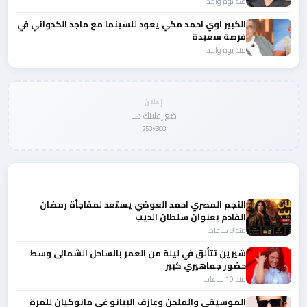
منذ يوم واحد
الكبير اوي احمد مكي يعود للسينما مع ماجد الكدواني في
فرصة سعيدة
منذ يوم واحد
إعلان
ضع إعلانك هنا
300×250
المزيد من أخبار الفن
النجم المصري احمد العوضي يستعد لمفاجأة رمضان
القادم بعنوان سلطان الديب
منذ 8 ساعات
شيرين تتألق في ليلة من العمر بالساحل الشمالى وسط
حضور جماهيري كبير
منذ 10 ساعات
الموسيقي والملحن وعازف البيانو غي مانوكيان للمرة