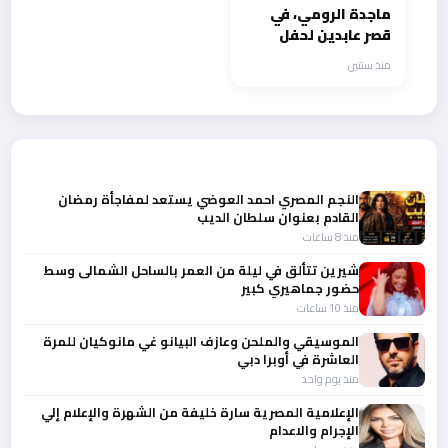
ماجدة الرومي، في
قصر عابدين لحفل
تحضره نخبة من كبار
منذ سنتين
شخصيات مصر..
أحدث الأخبار
النجم المصري احمد العوضي يستعد لمفاجأة رمضان
القادم بعنوان سلطان الديب
منذ 8 ساعات
شيرين تتألق في ليلة من العمر بالساحل الشمالى وسط
حضور جماهيري كبير
منذ 10 ساعات
الموسيقي والملحن وعازف البيانو غي مانوكيان للمرة
العاشرة في أوبرا دبي
منذ يوم واحد
الإعلامية المصرية سارة خليفة من الشهرة والإعلام إلي
الإجرام والاعدام