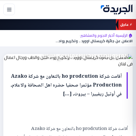
خطي
لى
لمحتوى
⚡ عاجل
🏠 الرئيسية
›
أخبار النجوم والمشاهير
›
أخبار النجوم والمشاهير
الاعلان عن جائزة كريستال اوورد .. وتكريم رواد…
الاعلان عن جائزة كريستال اوورد .. وتكريم رواد
الفن والطب ورجال اعمال في لبنان
أقامت شركة ho prodcution بالتعاون مع شركة Azako
Production مؤتمرا صحفيا حضره اهل الصحافة والاعلام،
في أوتيل ريفييرا – بيروت، […]
أقامت شركة ho prodcution بالتعاون مع شركة Azako