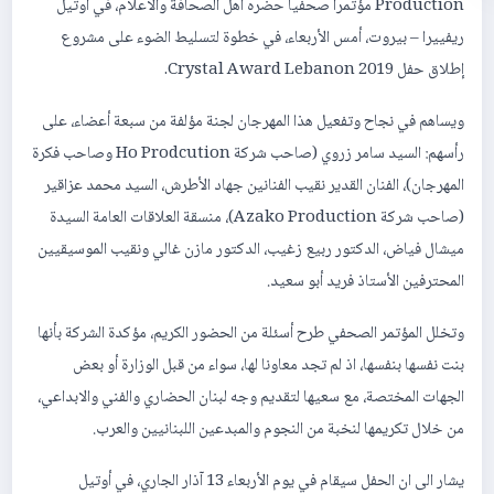
Production مؤتمرا صحفيا حضره اهل الصحافة والاعلام، في أوتيل
ريفييرا – بيروت، أمس الأربعاء، في خطوة لتسليط الضوء على مشروع
إطلاق حفل Crystal Award Lebanon 2019.
ويساهم في نجاح وتفعيل هذا المهرجان لجنة مؤلفة من سبعة أعضاء، على
رأسهم: السيد سامر زروي (صاحب شركة Ho Prodcution وصاحب فكرة
المهرجان)، الفنان القدير نقيب الفنانين جهاد الأطرش، السيد محمد عزاقير
(صاحب شركة Azako Production)، منسقة العلاقات العامة السيدة
ميشال فياض، الدكتور ربيع زغيب، الدكتور مازن غالي ونقيب الموسيقيين
المحترفين الأستاذ فريد أبو سعيد.
وتخلل المؤتمر الصحفي طرح أسئلة من الحضور الكريم، مؤكدة الشركة بأنها
بنت نفسها بنفسها، اذ لم تجد معاونا لها، سواء من قبل الوزارة أو بعض
الجهات المختصة، مع سعيها لتقديم وجه لبنان الحضاري والفني والابداعي،
من خلال تكريمها لنخبة من النجوم والمبدعين اللبنانيين والعرب.
يشار الى ان الحفل سيقام في يوم الأربعاء 13 آذار الجاري، في أوتيل