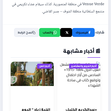
Venue Verde في منطقة المنصورية. كذلك سيقام عشاء تكريمي في
منتجع السلطانية منطقة الشوف – جسر القاضي.
شارك:
فيسبوك
X
واتساب
نسخ الرابط
📰 أخبار مشابهة
أخبار النجوم والمشاهير
أخبار الفن
«عبدالكريم الخليل:
اغنية زياد ” اليوم