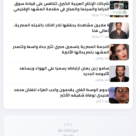
شركات الإنتاج العربية الكبري تتنافس على قيادة سوق
الدراما والسينما والصباح في مقدمة المشهد الإقليمي
منذ 15 ساعة
4 ملايين مشاهدة يحققها نادر الاتات باغنيته المصرية..
تعالي هنا
منذ 17 ساعة
النجمة المصرية ياسمين صبري تثير جدلا واسعا وتتصدر
المشهد بتصريحاتها الأخيرة
منذ يومين
سامو زين يعلن ارتباطه رسميا علي الهواء ويستعد
لألبومه الجديد
منذ يومين
نجوم الوسط الفني يقدمون واجب العزاء للفنان محمد
هنيدي لوفاة شقيقه الأكبر
منذ 3 أيام
إعلان
ضع إعلانك هنا
300×250