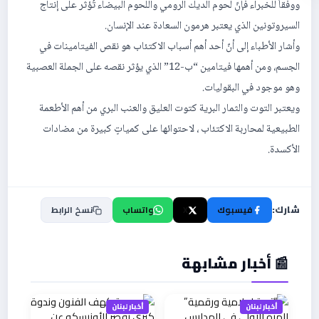
ووفقاً للخبراء فإنّ لحوم الديك الرومي واللحوم البيضاء تُؤثر على إنتاج
السيروتونين الذي يعتبر هرمون السعادة عند الإنسان.
وأشار الأطباء إلى أنّ أحد أهم أسباب الاكتئاب هو نقص الفيتامينات في
الجسم، ومن أهمها فيتامين “ب-12” الذي يؤثر نقصه على الجملة العصبية
وهو موجود في البقوليات.
ويعتبر التوت والثمار البرية كتوت العليق والعنب البري من أهم الأطعمة
الطبيعية لمحاربة الاكتئاب ، لاحتوائها على كمياتٍ كبيرة من مضادات
الأكسدة.
شارك:
فيسبوك
X
واتساب
نسخ الرابط
📰 أخبار مشابهة
أخبار لبنان
أخبار لبنان