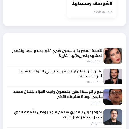
الشويفات ومحيطها:
معرض فني يجسّد
منذ سنة واحدة
طاقات الطلاب
وأحلامهم
أحدث الأخبار
النجمة المصرية ياسمين صبري تثير جدلا واسعا وتتصدر
المشهد بتصريحاتها الأخيرة
منذ 14 ساعة
سامو زين يعلن ارتباطه رسميا علي الهواء ويستعد
لألبومه الجديد
منذ 17 ساعة
نجوم الوسط الفني يقدمون واجب العزاء للفنان محمد
هنيدي لوفاة شقيقه الأكبر
منذ يومين
الكوميديان المصري هشام ماجد يواصل نشاطه الفني
ويدخل تصوير عامل ميت
منذ يومين