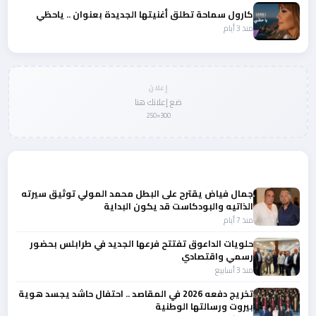
كارول سماحة تطلق أغنيتها الجديدة بعنوان .. ياحظي
منذ 3 أيام
إعلان
ضع إعلانك هنا
300×250
المزيد من أخبار لبنان
جمال فياض يقترح على البطل محمد المولي توثيق سيرته
الذاتيه والبودكاست قد يكون البداية
منذ 7 أيام
حلويات الداعوق تفتتح فرعها الجديد في طرابلس بحضور
رسمي واقتصادي
منذ 3 أسابيع
تخريج دفعه 2026 في المقاصد .. احتفال حاشد يجسد هوية
بيروت ورسالتها الوطنية