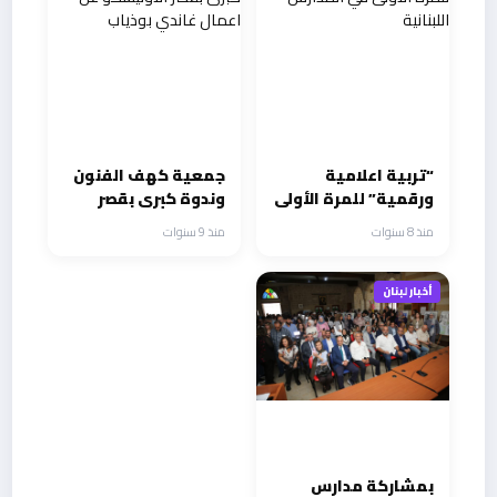
“تربية اعلامية
جمعية كهف الفنون
ورقمية” للمرة الأولى
وندوة كبرى بقصر
في المدارس اللبنانية
الأونيسكو عن اعمال
منذ 8 سنوات
منذ 9 سنوات
غاندي بوذياب
أخبار لبنان
بمشاركة مدارس