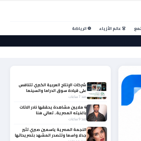
تمع
👗 عالم الأزياء
⚽ الرياضة
أحدث الأخبار
شركات الإنتاج العربية الكبري تتنافس
على قيادة سوق الدراما والسينما
والصباح في مقدمة المشهد الإقليمي
منذ 7 ساعات
4 ملايين مشاهدة يحققها نادر الاتات
باغنيته المصرية.. تعالي هنا
منذ 9 ساعات
النجمة المصرية ياسمين صبري تثير
جدلا واسعا وتتصدر المشهد بتصريحاتها
الأخيرة