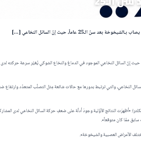
ن الـ25
 الـ25 عاماً، حيث إنّ السائل النخاعي […]
 جديد أنّ الدماغ البشري يصاب بـالشيخوخة بعد سنّ الـ25 عاماً، حيث إنّ السائل النخاعي الموجود في الدماغ والنخاع الشوكي يُغيّر سرعة حركته 
سائل النخاعي، والتي ترتبط بدورها مع حالات شائعة مِثل التصلّب المتعدّد وارتفاع ض
لترا: «أظهرَت النتائج الأوّلية وجودَ أدلّة على ضعفِ حركة السائل النخاعي لدى المشار
مختلف الأمراض العصبية والشيخوخة».