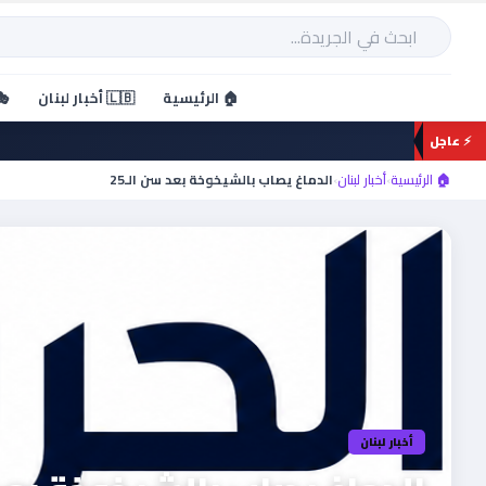
خطي
لى
بحث
لمحتوى
🏠 الرئيسية
🇱🇧 أخبار لبنان
🎭
⚡ عاجل
🏠 الرئيسية
›
أخبار لبنان
›
الدماغ يصاب بالشيخوخة بعد سن الـ25
أخبار لبنان