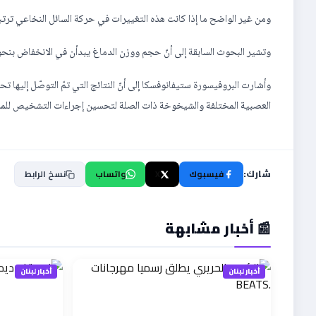
ومن غير الواضح ما إذا كانت هذه التغييرات في حركة السائل النخاعي ترتبط 
وتشير البحوث السابقة إلى أنّ حجم ووزن الدماغ يبدأن في الانخفاض بنحو 5 في المئة في العقد الواحد عندما يصل الشخص إلى سن الـ0
وأشارت البروفيسورة ستيفانوفسكا إلى أنّ النتائج التي تمّ التوصّل إليها 
العصبية المختلفة والشيخوخة ذات الصلة لتحسين إجراءات التشخيص لل
شارك:
فيسبوك
X
واتساب
نسخ الرابط
📰 أخبار مشابهة
أخبار لبنان
أخبار لبنان