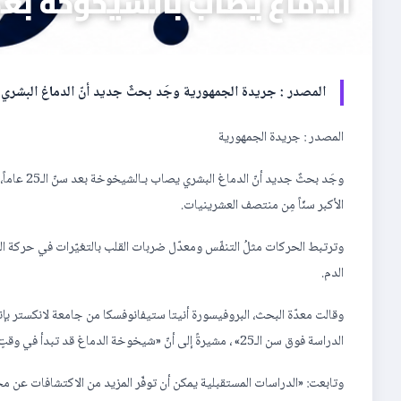
الدماغ يصاب بالشيخوخة بعد س
المصدر : جريدة الجمهورية وجَد بحثٌ جديد أنّ الدماغ البشري يصاب بـالشيخوخة بعد سنّ
المصدر : جريدة الجمهورية
وجَد بحثٌ
الأكبر سنّاً مِن منتصف العشرينيات.
وترتبط الحركات مثلُ التنفّس ومعدّل ضربات القلب بالتغيّرات في حركة ال
الدم.
وقالت معدّة البحث، البروفيسورة أنيتا ستيفانوفسكا من جامعة لانكستر بإنك
الدراسة فوق سن الـ25» ، مشيرةً إلى أنّ «شيخوخة الدماغ قد تبدأ في وقتٍ سابق ممّا كان متوقعاً».
وتابعت: «الدراسات المستقبلية يمكن أن توفّر المزيد من الاكتشافات عن 