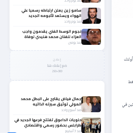
منذ يوم واحد
سامو زين يعلن ارتباطه رسميا علي
الهواء ويستعد لألبومه الجديد
منذ يوم واحد
نجوم الوسط الفني يقدمون واجب
العزاء للفنان محمد هنيدي لوفاة
شقيقه الأكبر
منذ يومين
لدى أولئك
إعلان
ضع إعلانك هنا
300×250
غط
المزيد من أخبار لبنان
جمال فياض يقترح على البطل محمد
المولي توثيق سيرته الذاتيه
كين في
والبودكاست قد يكون البداية
منذ أسبوع واحد
حلويات الداعوق تفتتح فرعها الجديد في
طرابلس بحضور رسمي واقتصادي
منذ 3 أسابيع