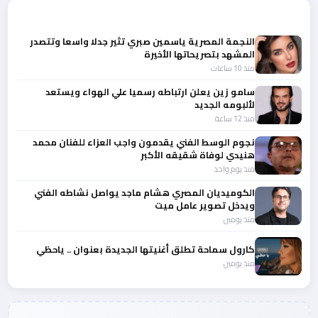
أحدث الأخبار
النجمة المصرية ياسمين صبري تثير جدلا واسعا وتتصدر
المشهد بتصريحاتها الأخيرة
منذ 10 ساعات
سامو زين يعلن ارتباطه رسميا علي الهواء ويستعد
لألبومه الجديد
منذ 12 ساعة
نجوم الوسط الفني يقدمون واجب العزاء للفنان محمد
هنيدي لوفاة شقيقه الأكبر
منذ يوم واحد
الكوميديان المصري هشام ماجد يواصل نشاطه الفني
ويدخل تصوير عامل ميت
منذ يومين
كارول سماحة تطلق أغنيتها الجديدة بعنوان .. ياحظي
منذ يومين