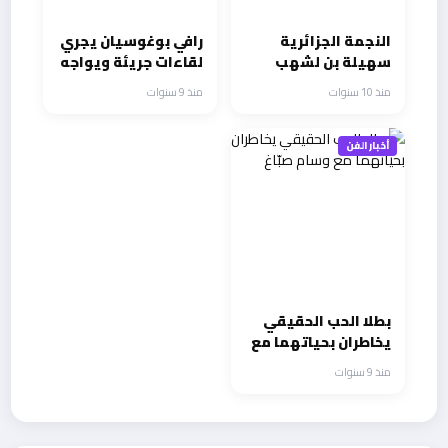
النجمة الجزائرية
رافي بوغوسيان يجري
سهيلة بن لشهب
لقاءات جريئة ويواجه
وأغنية مجنون تشعل
ابطال الرعب
منذ 10 سنوات
منذ 9 سنوات
الساحة الفنية
أخبار الفن
بطلا الحب الحقيقي
يخاطران بحياتهما مع
وسام صبّاغ
منذ 9 سنوات