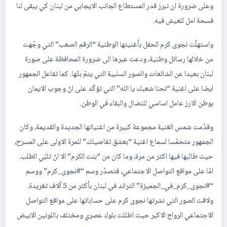
وعلى ضرورة ان نبرز قدر المستطاع الجانب الايجابي من لبنان كي يبقى لنا
فسحة امل للعيش فيه.
واستهلّت نجوى كرم الحفل بأغنيتها الوطنية “الرقم الصعب” التي وجّهت
من خلالها رسائل وطنية، ودعت عبرها الى ضرورة المحافظة على صورة
لبنان بعيدا عن الشائعات والصور السلبية التي يتمّ بثّها. كما تفاعل الجمهور
ايضا على اغنية “نحنا شعبك يا الله” التي تؤكّد على انّ وجوب الايمان
بوطن الارز عامل اساسي للنضال والبقاء في الوطن.
وقدّمت شمس الغنية مجموعة كبيرة من اغنياتها الجديدة والقديمة، وكان
الجمهور متحمّسا لسماع اغنية “بعشق تفاصيلك” للمرة الاولى على المسرح،
حيث طالبها فيها اكثر من مرة، وما كان من “بنت الكرم” الا انّ تلبّي الطلب.
امّا على مواقع التواصل الاجتماعي، فتصدّر وسم “#نجوى_كرم” ووسم
“#نجوى_كرم_في_الجميزة” التراند في لبنان بأكثر من 5 آلاف تغريدة.
ولاقت الصور التي نشرتها نجوى كرم على حساباتها على مواقع التواصل
الاجتماعي الرواج الاكبر حيث اطللت بلوك عصري ومختلف باللونين الابيض