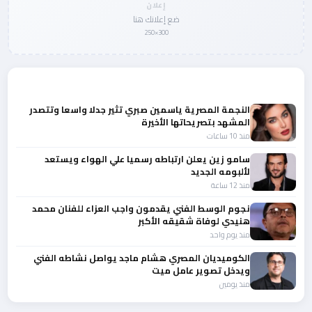
إعلان
ضع إعلانك هنا
300×250
المزيد من أخبار الفن
النجمة المصرية ياسمين صبري تثير جدلا واسعا وتتصدر
المشهد بتصريحاتها الأخيرة
منذ 10 ساعات
سامو زين يعلن ارتباطه رسميا علي الهواء ويستعد
لألبومه الجديد
منذ 12 ساعة
نجوم الوسط الفني يقدمون واجب العزاء للفنان محمد
هنيدي لوفاة شقيقه الأكبر
منذ يوم واحد
الكوميديان المصري هشام ماجد يواصل نشاطه الفني
ويدخل تصوير عامل ميت
منذ يومين