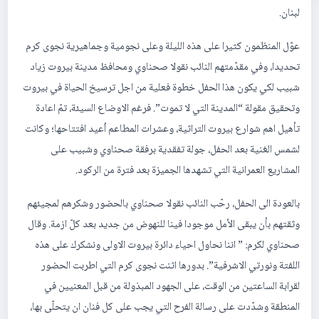
لبنان.
عوّل المنظمون كثيرا على هذه الليلة وعلى نجومية وجماهيرية نجوى كرم
تحديدا، وفي مقدّمتهم النائب نقولا صحناوي ومحافظ مدينة بيروت زياد
شبيب لكي يكون هذا الحفل خطوة فعلية من اجل ترسيخ الحياة في بيروت
وتحقيق مقولة “المدينة التي لا تموت”. فرغم الاوضاع السيئة، تمّ اعادة
تأهيل اهم شوارع بيروت التراثية، وعشرات المطاعم اُعيد افتتاحها؛ وكانت
لشمس الغنية بعد الحفل، جولة تفقدية برفقة صحناوي وشبيب على
المشاريع العمرانية التي تشهدها الجميزة بعد فترة من الركود.
بالعودة الى الحفل، رحّب النائب نقولا صحناوي بالحضور وشكرهم لمجيئهم
وثقتهم بأن يبقى الأمل موجودا فينا للنهوض من جديد بعد كلّ ازمة. وقال
صحناوي لكرم: ” اننا نحاول احياء دائرة بيروت الاولى ونشكرك على هذه
اللفتة ونورتي الاشرفية”. بدورها اثنت نجوى كرم التي اطربت الحضور
لقرابة الساعتين من الوقت، على الجهود المبذولة من قبل المعنيين في
المنطقة وشدّدت على رسالة الفرح التي يجب على كل فنان ان يتحلّى بها،