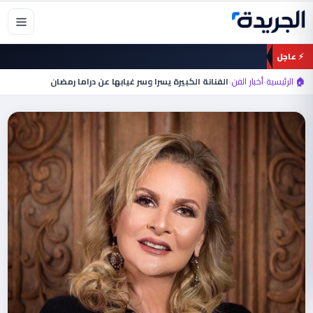
خطي
لى
لمحتوى
⚡ عاجل
🏠 الرئيسية
›
أخبار الفن
›
الفنانة الكبيرة يسرا وسر غيابها عن دراما رمضان