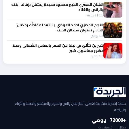
الفنان المصري الكبير محمود حميدة يحتفل بزفاف ابنته
بالرقص والغناء
منذ 21 ساعة
النجم المصري احمد العوضي يستعد لمفاجأة رمضان
القادم بعنوان سلطان الديب
منذ يومين
شيرين تتألق في ليلة من العمر بالساحل الشمالى وسط
حضور جماهيري كبير
منذ يومين
منصة إخبارية متكاملة تغطي أخبار لبنان والفن والنجوم والمجتمع والصحة والأزياء
والرياضة.
+2000
7
يومي
مقال
قسم
تحديث