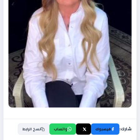
شارك:
فيسبوك
X
واتساب
نسخ الرابط