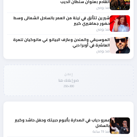
القادم بعنوان سلطان الديب
منذ يومين
شيرين تتألق في ليلة من العمر بالساحل الشمالى وسط
حضور جماهيري كبير
منذ يومين
الموسيقي والملحن وعازف البيانو غي مانوكيان للمرة
العاشرة في أوبرا دبي
منذ يومين
إعلان
ضع إعلانك هنا
300×250
المزيد من أخبار الفن
عمرو دياب في الصدارة بألبوم حبيتك وحفل حاشد وكبير
بالساحل
منذ 19 ساعة