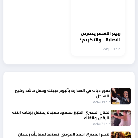
ربيع الاسمر يتعرض
للاصابة .. والتكريم !
منذ 9 سنوات
أحدث الأخبار
عمرو دياب في الصدارة بألبوم حبيتك وحفل حاشد وكبير
بالساحل
منذ 19 ساعة
الفنان المصري الكبير محمود حميدة يحتفل بزفاف ابنته
بالرقص والغناء
منذ 21 ساعة
النجم المصري احمد العوضي يستعد لمفاجأة رمضان