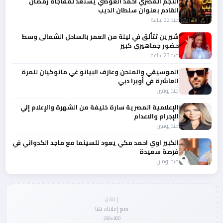
النجم المصري احمد العوضي يستعد لمفاجأة رمضان
القادم بعنوان سلطان الديب
منذ 22 ساعة
شيرين تتألق في ليلة من العمر بالساحل الشمالى وسط
حضور جماهيري كبير
منذ 23 ساعة
الموسيقي والملحن وعازف البيانو غي مانوكيان للمرة
العاشرة في أوبرا دبي
منذ يومين
الإعلامية المصرية سارة خليفة من الشهرة والإعلام إلي
الإجرام والاعدام
منذ يومين
الكبير اوي احمد مكي يعود للسينما مع ماجد الكدواني في
فرصة سعيدة
منذ يومين
إعلان
ضع إعلانك هنا
300×250