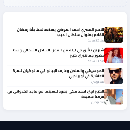
المزيد من أخبار الفن
النجم المصري احمد العوضي يستعد لمفاجأة رمضان
القادم بعنوان سلطان الديب
منذ 22 ساعة
شيرين تتألق في ليلة من العمر بالساحل الشمالى وسط
حضور جماهيري كبير
منذ 23 ساعة
الموسيقي والملحن وعازف البيانو غي مانوكيان للمرة
العاشرة في أوبرا دبي
منذ يومين
الكبير اوي احمد مكي يعود للسينما مع ماجد الكدواني في
فرصة سعيدة
منذ يومين