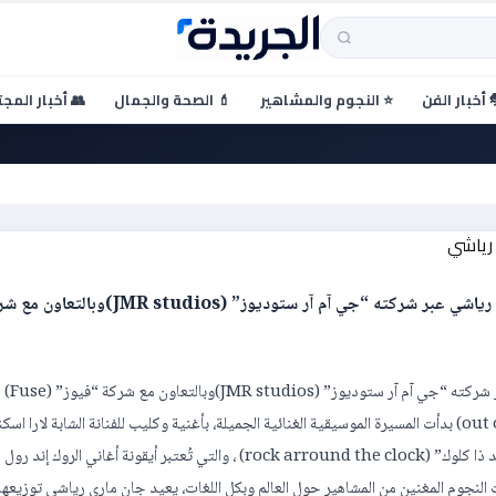
 أخبار الفن
⭐ النجوم والمشاهير
💄 الصحة والجمال
👥 أخبار المج
 مرعوبة من تجربة اللبناني جان
بعدما أعلن الفنان المؤلف والمنتج الموسيقي اللبناني جان ماري رياشي عبر شركته “جي آم آر ستوديوز” (MR studios
بعدما أعلن الفنان المؤلف والمنتج الموسيقي اللبناني جان ماري رياشي عبر شركته “جي آم آر ستوديوز” (JMR studios)وبالتعاون مع شركة “فيوز” (Fuse)
العالمية، عن إطلاق مشروعهما المشترك “آوت أوف ذا بلو”، (out of the blue) بدأت المسيرة الموسيقية الغنائية الجميلة، بأغنية وكليب للفنانة الشابة لارا ا
حيث قام رياشي بإعادة توليف وتوزيع الأغنية الشهيرة القديمة “روك أرواند ذا كلوك” (rock arround the clock) ، والتي تُعتبر أيقونة أغاني الروك إند رول
لنجوم المغنين من المشاهير حول العالم وبكل اللغات، يعيد جان ماري رياشي توزيعها