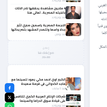
منذ يوم واحد
لغربي.
4 ملايين مشاهدة يحققها نادر الاتات
جيلها
باغنيته المصرية.. تعالي هنا
منذ يوم واحد
ادته
النجمة المصرية ياسمين صبري تثير
ى فنياً
جدلا واسعا وتتصدر المشهد بتصريحاتها
لما
الأخيرة
منذ يومين
الشكل
إعلان
ضع إعلانك هنا
300×250
المزيد من أخبار الفن
الكبير اوي احمد مكي يعود للسينما مع
ماجد الكدواني في فرصة سعيدة
منذ 5 ساعات
شركات الإنتاج العربية الكبري تتنافس
على قيادة سوق الدراما والسينما
والصباح في مقدمة المشهد الإقليمي
منذ يوم واحد