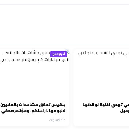
أخبار الفن
ي تهدي اغنية لوالدتها
بلقيس تحقق مشاهدات بالملايين
رحيل
لالبومها .اراهنكم .ومؤتمرصحفي
بدبي
منذ 9 سنوات