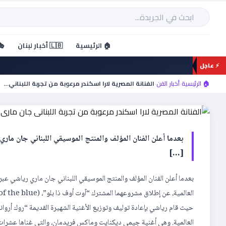
خطي
لى
بحث
لمحتوى
أخبار الفن
🏠 الرئيسية
🇱🇧 أخبار لبنان
🎭
الفنانة المصرية لارا اسكندر
⚡ عاجل
ماري رياشي
🏠 الرئيسية
›
أخبار الفن
›
الفنانة المصرية لارا اسكندر مرعوبة من تجربة اللبناني…
[…]
العالمية. وهي أغنية جيمي ديكنايت وماكس فريدمان، والتي غناها عشرات ا