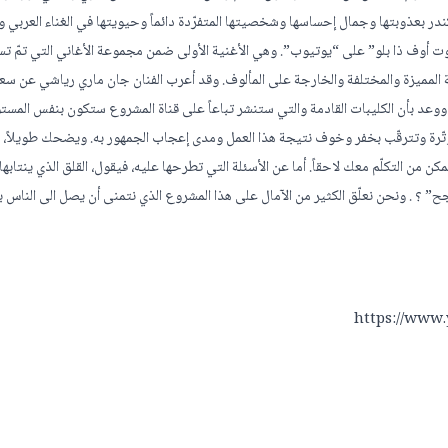
ندر بعذوبتها وجمال إحساسها وشخصيتها المتفرّدة دائماً وحيويتها في الغناء العربي وا
آوت أوف ذا بلو” على “يوتيوب”. وهي الأغنية الأولى ضمن مجموعة الأغاني التي تمّ تس
ة المميزة والمختلفة والخارجة على المألوف. وقد أعرب الفنان جان ماري رياشي عن سع
 ووعد بأن الكليبات القادمة والتي ستنشر تباعاً على قناة المشروع ستكون بنفس المستو
توتّرة وتترقّب بخفر وخوف نتيجة هذا العمل ومدى إعجاب الجمهور به. ويضحك طويلاً، ك
كن من التكلّم معك لاحقاً. أما عن الأسئلة التي تطرحها عليه، فيقول، القلق الذي ينتابها
” ؟ . ونحن نعلّق الكثير من الآمال على هذا المشروع الذي نتمنى أن يصل الى الناس ب
https://www