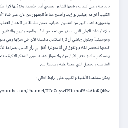
بالعربية وعلى كلمات وضعها الشاعر المصري أمير طعيمه. وتؤدّيها لارا اسك
الكليب أخرجه جيلبير بو زيد، وأصبح متاحاً للجمهور من الآن، على قناة “
وتصويرها لعدد كبير من الفنانين الشباب، ضمن سلسلة من الأعمال الغنائي
بالإنطباعات الأولى التي سمعها من عدد من النقّاد والموسيقيين والفنانين.
وموسيقياً. ويقول رياشي أن لارا اسكندر، مختبئة الآن، في منزلها وهي م
كلمتها تختصر الكلام وتقول لي أنا متوتّرة، أنقل لي رأي الناس، بصراحة، لأتم
يضحكني وكأنها تغني لأول مرة، ولا سؤال عندها سوى “تفتكر الفكرة حتنجح
المناسب والجميل الذي عملنا عليه وسعينا إليه.
يمكن مشاهدة الأغنية والكليب على الرابط التالي :
.youtube.com/channel/UCeZnywfPUtmoF5r4AioRQNw