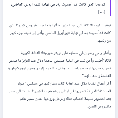
كورونا الذى كانت قد أصيبت به، في نهاية شهر أبريل الماضي،
[…]
توفيت اليوم الفنانة دلال عبد العزيز، متأثرة بتداعيات فيروس كورونا الذى
كانت قد أصيبت به، في نهاية شهر أبريل الماضي، وأدى إلى تليف جزء كبير
من رئتيها.
وأعلن رامي رضوان في حسابه على تويتر خبر وفاة الفنانة الكبيرة
قائلا”أطيب وأحن قلب في الدنيا حبيبتي النجمة دلال عبد العزيز ماحبتش
تسيب حبيبها لوحده وراحت له الجنة.. انا لله وانا إليه راجعون ارجوكم قراءة
الفاتحة والدعاء لهما”.
آخر أعمال الفنانة دلال عبد العزيز كانت مشاركتها في مسلسل “ملوك
الجدعنة” الذي تمّ تصويره في لبنان، ورغم هجمة الكورونا ، عادت الى مصر
بعد التصوير سليمة، لتصاب هناك وترحل وزوجها الفنان سمير غانم
بالفيروس اللعين.