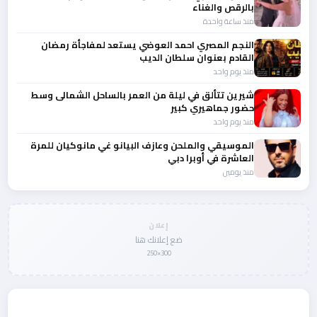
بالرقص والغناء
منذ ساعة واحدة
النجم المصري احمد العوضي يستعد لمفاجأة رمضان
القادم بعنوان سلطان الديب
منذ يوم واحد
شيرين تتألق في ليلة من العمر بالساحل الشمالى وسط
حضور جماهيري كبير
منذ يوم واحد
الموسيقي والملحن وعازف البيانو غي مانوكيان للمرة
العاشرة في أوبرا دبي
منذ يومين
إعلان
ضع إعلانك هنا
300×250
المزيد من أخبار الفن