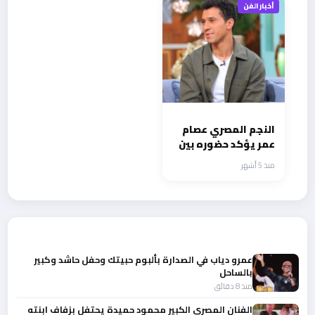
للقصيدة النادرة !!
أخبار الفن
النجم المصري عصام
عمر يؤكد حضوره بين
الكبار في مسلسل
منذ 5 أشهر
عين سحرية
أحدث الأخبار
عمرو دياب في الصدارة بألبوم حبيتك وحفل حاشد وكبير
بالساحل
منذ 8 دقائق
الفنان المصري الكبير محمود حميدة يحتفل بزفاف ابنته