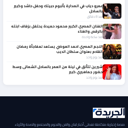
عمرو دياب في الصدارة بألبوم حبيتك وحفل حاشد وكبير
بالساحل
منذ 8 دقائق
الفنان المصري الكبير محمود حميدة يحتفل بزفاف ابنته
بالرقص والغناء
منذ ساعة واحدة
النجم المصري احمد العوضي يستعد لمفاجأة رمضان
القادم بعنوان سلطان الديب
منذ يوم واحد
شيرين تتألق في ليلة من العمر بالساحل الشمالى وسط
حضور جماهيري كبير
منذ يوم واحد
منصة إخبارية متكاملة تغطي أخبار لبنان والفن والنجوم والمجتمع والصحة والأزياء