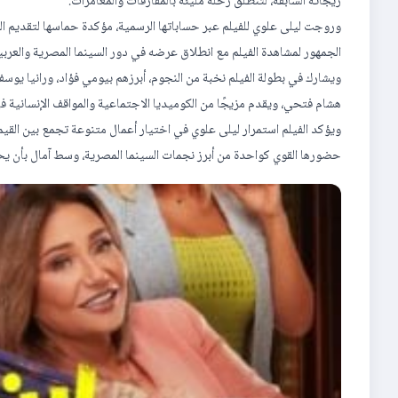
زيجاته السابقة، لتنطلق رحلة مليئة بالمفارقات والمغامرات.
وروجت ليلى علوي للفيلم عبر حساباتها الرسمية، مؤكدة حماسها لتقديم
الجمهور لمشاهدة الفيلم مع انطلاق عرضه في دور السينما المصرية والعربية في 9 يوليو
ويشارك في بطولة الفيلم نخبة من النجوم، أبرزهم بيومي فؤاد، ورانيا يوس
هشام فتحي، ويقدم مزيجًا من الكوميديا الاجتماعية والمواقف الإنسانية ف
ويؤكد الفيلم استمرار ليلى علوي في اختيار أعمال متنوعة تجمع بين القيم
حضورها القوي كواحدة من أبرز نجمات السينما المصرية، وسط آمال بأن يحقق