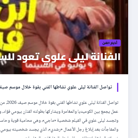
أخبار الفن
الفنانة ليلى علوي تعود للس
تواصل الفنانة ليلى علوي نشاطها الفني بقوة خلال موسم صيف 2026، من خلال فيلمها الجديد «ابن مين فيهم؟» الذي تستعد 
تواصل ا
عمل يجمع بين الكوميديا والمغامرة ويشاركها بطولته الفنان بيومي فؤاد، 
وتجسد ليلى علوي في الفيلم شخصية «ماجي»، وهي محامية قوية وحاسمة 
والمفاجآت بعد إبلاغ رجل الأعمال «رشدي»، الذي يجسد شخصيته بيومي فؤا