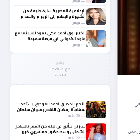
منذ يومين
الإعلامية المصرية سارة خليفة من
الشهرة والإعلام إلي الإجرام والاعدام
منذ يومين
الكبير اوي احمد مكي يعود للسينما مع
ماجد الكدواني في فرصة سعيدة
منذ يومين
إعلان
ضع إعلانك هنا
300×250
المزيد من أخبار الفن
ة، في
النجم المصري احمد العوضي يستعد
لمفاجأة رمضان القادم بعنوان سلطان
الديب
منذ 20 ساعة
شيرين تتألق في ليلة من العمر بالساحل
ن إحدى
الشمالى وسط حضور جماهيري كبير
منذ 22 ساعة