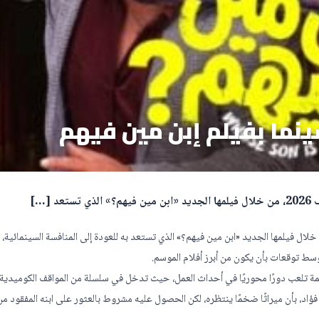
ينما بفيلم إبن مين فيهم
[…]
لفنانة ليلى علوي نشاطها الفني بقوة خلال موسم صيف 2026، من خلال فيلمها الجديد «ابن مين فيهم؟» الذي تستعد به للعودة إلى المنافسة السينمائي
وسط توقعات بأن يكون من أبرز أفلام الموسم.
تلعب دورًا محوريًا في أحداث العمل، حيث تدخل في سلسلة من المواقف الكوميدية
د، بأن ميراثًا ضخمًا ينتظره، لكن الحصول عليه مشروط بالعثور على ابنه المفقود م