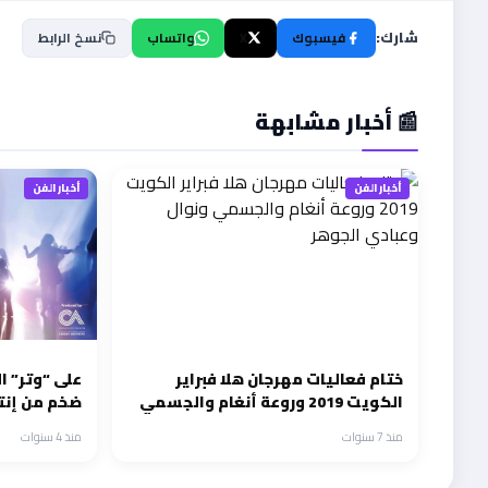
شارك:
فيسبوك
X
واتساب
نسخ الرابط
📰 أخبار مشابهة
أخبار الفن
أخبار الفن
ختام فعاليات مهرجان هلا فبراير
‎على “وتر”
الكويت 2019 وروعة أنغام والجسمي
ضخم من إنتا
ونوال وعبادي الجوهر
منذ 7 سنوات
منذ 4 سنوات