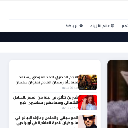
تمع
👗 عالم الأزياء
⚽ الرياضة
أحدث الأخبار
النجم المصري احمد العوضي يستعد
لمفاجأة رمضان القادم بعنوان سلطان
الديب
منذ 20 ساعة
شيرين تتألق في ليلة من العمر بالساحل
الشمالى وسط حضور جماهيري كبير
منذ 22 ساعة
الموسيقي والملحن وعازف البيانو غي
مانوكيان للمرة العاشرة في أوبرا دبي