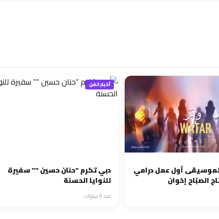
أخبار الفن
 الموسيقى أول عمل درامي
دبي تكرم “حنان حسين “” سفيرة
ج الصبّاح إخوان
للنوايا الحسنة
منذ 9 سنوات