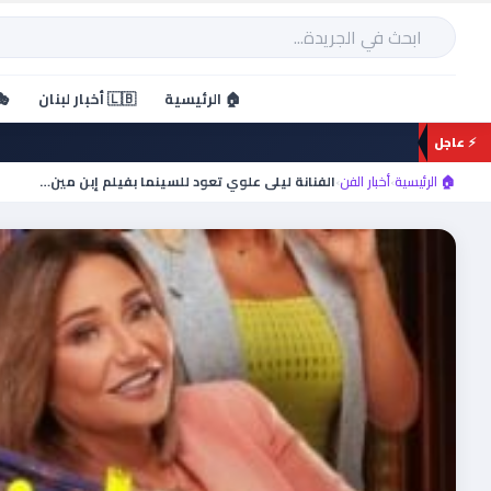
خطي
لى
بحث
لمحتوى
🏠 الرئيسية
🇱🇧 أخبار لبنان
🎭
⚡ عاجل
🏠 الرئيسية
›
أخبار الفن
›
الفنانة ليلى علوي تعود للسينما بفيلم إبن مين…