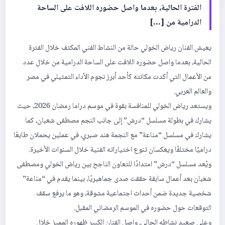
الفترة الحالية، بعدما واصل حضوره اللافت على الساحة
الدرامية من […]
يعيش الفنان رياض الخولي حالة من النشاط الفني المكثف خلال الفترة
الحالية، بعدما واصل حضوره اللافت على الساحة الدرامية من خلال عدد
من الأعمال التي أكدت مكانته كأحد أبرز نجوم الأداء التمثيلي في مصر
والعالم العربي.
ويستعد رياض الخولي للمنافسة بقوة في موسم دراما رمضان 2026، حيث
يشارك في بطولة مسلسل “درش” إلى جانب النجم مصطفى شعبان، كما
يشارك في مسلسل “مناعة” مع النجمة هند صبري، في عملين يحملان طابعًا
دراميًا مختلفًا ويعكسان تنوع اختياراته الفنية خلال السنوات الأخيرة.
ويُعد مسلسل “درش” امتدادًا للتعاون الناجح بين رياض الخولي ومصطفى
شعبان بعد أعمال سابقة حققت صدى جماهيريًا، بينما يقدم في “مناعة”
شخصية جديدة ضمن أحداث اجتماعية مشوقة، وهو ما يرفع سقف
التوقعات حول حضوره في الموسم الرمضاني المقبل.
وعلى صعيد نشاطه الحالي، واصل الفنان الكبير ظهوره المميز خلال