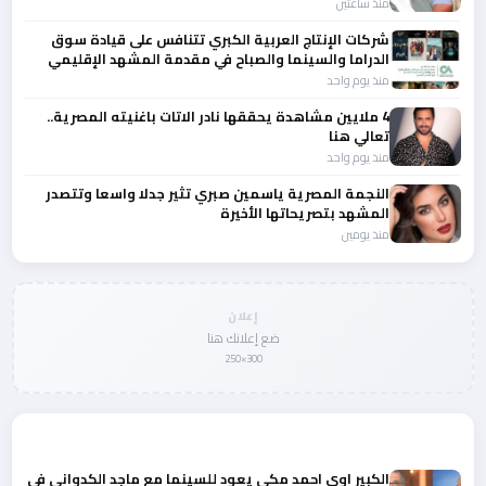
منذ ساعتين
شركات الإنتاج العربية الكبري تتنافس على قيادة سوق
الدراما والسينما والصباح في مقدمة المشهد الإقليمي
منذ يوم واحد
4 ملايين مشاهدة يحققها نادر الاتات باغنيته المصرية..
تعالي هنا
منذ يوم واحد
النجمة المصرية ياسمين صبري تثير جدلا واسعا وتتصدر
المشهد بتصريحاتها الأخيرة
منذ يومين
إعلان
ضع إعلانك هنا
300×250
المزيد من أخبار الفن
الكبير اوي احمد مكي يعود للسينما مع ماجد الكدواني في