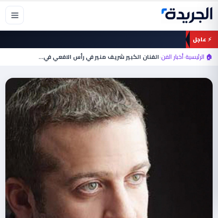
خطي
لى
لمحتوى
⚡ عاجل
🏠 الرئيسية
›
أخبار الفن
›
الفنان الكبير شريف منير في رأس الافعي في…