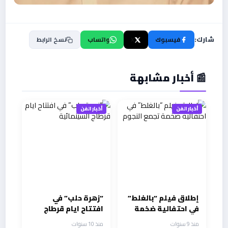
شارك:
فيسبوك
X
واتساب
نسخ الرابط
📰 أخبار مشابهة
أخبار الفن
أخبار الفن
إطلاق فيلم “بالغلط”
“زهرة حلب” في
في احتفالية ضخمة
افتتاح ايام قرطاج
تجمع النجوم
السينمائية
منذ 9 سنوات
منذ 10 سنوات