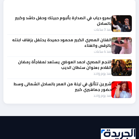
المزيد من أخبار الفن
عمرو دياب في الصدارة بألبوم حبيتك وحفل حاشد وكبير
بالساحل
منذ 3 ساعات
الفنان المصري الكبير محمود حميدة يحتفل بزفاف ابنته
بالرقص والغناء
منذ 4 ساعات
النجم المصري احمد العوضي يستعد لمفاجأة رمضان
القادم بعنوان سلطان الديب
منذ يوم واحد
شيرين تتألق في ليلة من العمر بالساحل الشمالى وسط
حضور جماهيري كبير
منذ يوم واحد