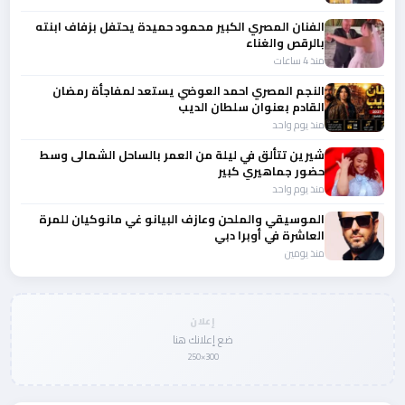
الفنان المصري الكبير محمود حميدة يحتفل بزفاف ابنته
بالرقص والغناء
منذ 4 ساعات
النجم المصري احمد العوضي يستعد لمفاجأة رمضان
القادم بعنوان سلطان الديب
منذ يوم واحد
شيرين تتألق في ليلة من العمر بالساحل الشمالى وسط
حضور جماهيري كبير
منذ يوم واحد
الموسيقي والملحن وعازف البيانو غي مانوكيان للمرة
العاشرة في أوبرا دبي
منذ يومين
إعلان
ضع إعلانك هنا
300×250