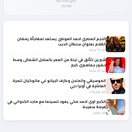
ضع إعلانك هنا
300×250
المزيد من أخبار الفن
النجم المصري احمد العوضي يستعد لمفاجأة رمضان
القادم بعنوان سلطان الديب
منذ 19 ساعة
شيرين تتألق في ليلة من العمر بالساحل الشمالى وسط
حضور جماهيري كبير
منذ 20 ساعة
الموسيقي والملحن وعازف البيانو غي مانوكيان للمرة
العاشرة في أوبرا دبي
منذ يوم واحد
الكبير اوي احمد مكي يعود للسينما مع ماجد الكدواني في
فرصة سعيدة
منذ يومين