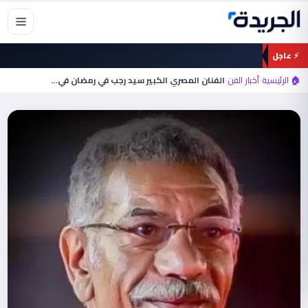
خطي
لى
لمحتوى
⚡ عاجل
🏠 الرئيسية
›
أخبار الفن
›
الفنان المصري الكبير سيد رجب في رمضان في…