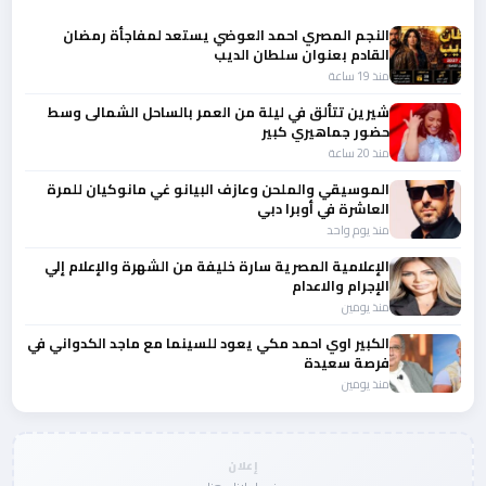
النجم المصري احمد العوضي يستعد لمفاجأة رمضان
القادم بعنوان سلطان الديب
منذ 19 ساعة
شيرين تتألق في ليلة من العمر بالساحل الشمالى وسط
حضور جماهيري كبير
منذ 20 ساعة
الموسيقي والملحن وعازف البيانو غي مانوكيان للمرة
العاشرة في أوبرا دبي
منذ يوم واحد
الإعلامية المصرية سارة خليفة من الشهرة والإعلام إلي
الإجرام والاعدام
منذ يومين
الكبير اوي احمد مكي يعود للسينما مع ماجد الكدواني في
فرصة سعيدة
منذ يومين
إعلان