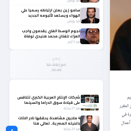
منذ يومين
سامو زين يعلن ارتباطه رسميا علي
الهواء ويستعد لألبومه الجديد
منذ يومين
نجوم الوسط الفني يقدمون واجب
العزاء للفنان محمد هنيدي لوفاة
شقيقه الأكبر
منذ 3 أيام
إعلان
ضع إعلانك هنا
300×250
المزيد من أخبار الفن
ريم
شركات الإنتاج العربية الكبري تتنافس
على قيادة سوق الدراما والسينما
المقرر
والصباح في مقدمة المشهد الإقليمي
منذ 21 ساعة
ظرة في
4 ملايين مشاهدة يحققها نادر الاتات
 بدور رجل أعمال
باغنيته المصرية.. تعالي هنا
منذ 23 ساعة