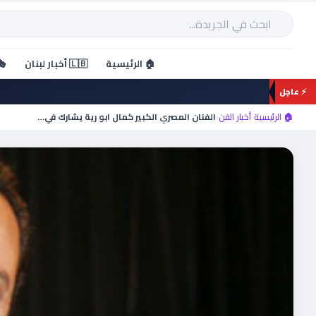
خطي
لى
بحث
لمحتوى
🏠 الرئيسية
🇱🇧 أخبار لبنان
🎭
⚡ عاجل
🏠 الرئيسية
›
أخبار الفن
›
الفنان المصري الكبير كمال ابو رية يشارك في…