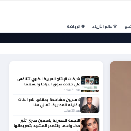
تمع
👗 عالم الأزياء
⚽ الرياضة
أحدث الأخبار
شركات الإنتاج العربية الكبري تتنافس
على قيادة سوق الدراما والسينما
والصباح في مقدمة المشهد الإقليمي
منذ 21 ساعة
4 ملايين مشاهدة يحققها نادر الاتات
باغنيته المصرية.. تعالي هنا
منذ 23 ساعة
النجمة المصرية ياسمين صبري تثير
جدلا واسعا وتتصدر المشهد بتصريحاتها
الأخيرة