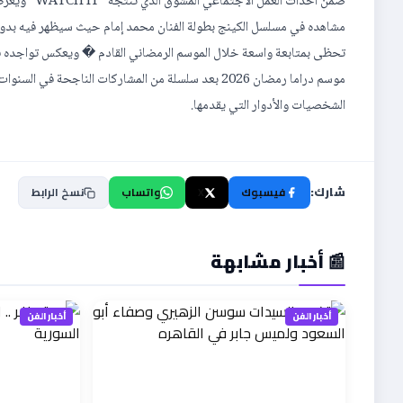
ضمن أحداث ا
مشاهده في مسلسل الكينج بطولة الفنان محمد إمام حيث سيظهر فيه بدور 
تحظى بمتابعة واسعة خلال الموسم الرمضاني القادم � ويعكس تواجده في هذه
موسم دراما رمضان 2026 بعد سلسلة من المشاركات الناج
الشخصيات والأدوار التي يقدمها.
شارك:
فيسبوك
X
واتساب
نسخ الرابط
📰 أخبار مشابهة
أخبار الفن
أخبار الفن