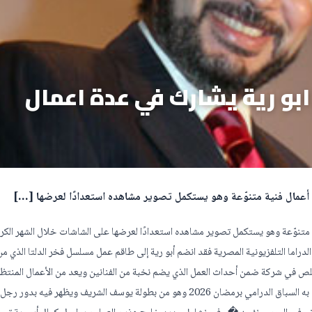
ابو رية يشارك في عدة اعمال
ة في موسم دراما رمضان 2026 بعدة أعمال فنية متنوّعة وهو يستكمل تصوير مشاهده استعدادًا لعرضها على الشاشات خلال الشهر الك
اما التلفزيونية المصرية فقد انضم أبو رية إلى طاقم عمل مسلسل فخر الدلتا الذي من 
د فيه شخصية موظف مخلص في شركة ضمن أحداث العمل الذي يضم نخبة من الفنانين ويعد من الأعمال المنت
الموسم الرمضاني القادم � كما يشارك في مسلسل فن الحرب الذي يخوض به السباق الدرامي برمضان 2026 وهو من بطولة يوسف الشريف ويظهر فيه