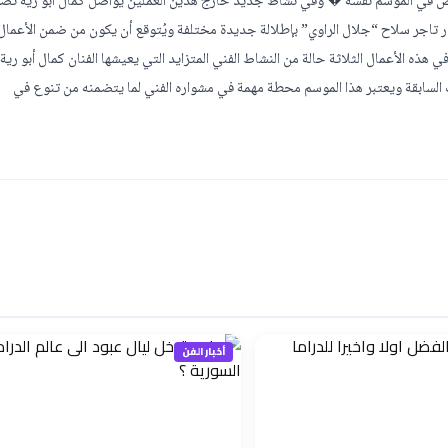
لعمل الاجتماعي المشوق الذي تنتجه “WATCH IT” ويُعرض في الموسم نفسه � وفي نشاط جديد خارج هذين العملين يواصل كمال أبو رية ت
تاجر سلاح “جلال الراوي” بإطلالة جديدة مختلفة ويُتوقع أن يكون من ضمن الأعمال 
 الأعمال الثلاثة حالة من النشاط الفني المتزايد التي يعيشها الفنان كمال أبو رية
حة في السنوات السابقة ويعتبر هذا الموسم محطة مهمة في مشواره الفني لما يتضمنه من تنوع في
أخبار الفن