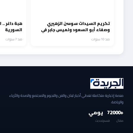
تكريم السيدات سوسن الزهيري
هبة داغر .. ا
وصفاء أبو السعود ولميس جابر في
السورية
القاهره
منذ 10 سنوات
منذ 7 سنوات
منصة إخبارية متكاملة تغطي أخبار لبنان والفن والنجوم والمجتمع والصحة والأزياء
والرياضة.
+2000
7
يومي
مقال
قسم
تحديث