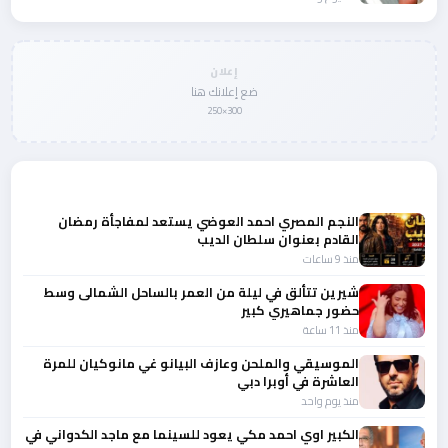
إعلان
ضع إعلانك هنا
300×250
المزيد من أخبار الفن
النجم المصري احمد العوضي يستعد لمفاجأة رمضان
القادم بعنوان سلطان الديب
منذ 9 ساعات
شيرين تتألق في ليلة من العمر بالساحل الشمالى وسط
حضور جماهيري كبير
منذ 11 ساعة
الموسيقي والملحن وعازف البيانو غي مانوكيان للمرة
العاشرة في أوبرا دبي
منذ يوم واحد
الكبير اوي احمد مكي يعود للسينما مع ماجد الكدواني في