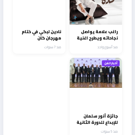
راغب علامة يواصل
نادين لبكي في ختام
نجاحاته ويطرح اغنية
مهرجان كان
صيفية مصرية بايقاع
السينمائي الدولي
منذ أسبوع واحد
منذ 7 سنوات
نابض بالحياة بعنوان
تشارك بتوزيع الجوائز
كده كده
أخبار الفن
جائزة أنور سلمان
للإبداع للدورة الثانية
٢٠٢١
منذ 5 سنوات