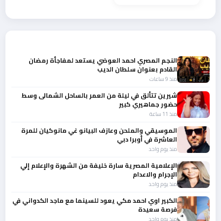
أحدث الأخبار
النجم المصري احمد العوضي يستعد لمفاجأة رمضان
القادم بعنوان سلطان الديب
منذ 9 ساعات
شيرين تتألق في ليلة من العمر بالساحل الشمالى وسط
حضور جماهيري كبير
منذ 11 ساعة
الموسيقي والملحن وعازف البيانو غي مانوكيان للمرة
العاشرة في أوبرا دبي
منذ يوم واحد
الإعلامية المصرية سارة خليفة من الشهرة والإعلام إلي
الإجرام والاعدام
منذ يوم واحد
الكبير اوي احمد مكي يعود للسينما مع ماجد الكدواني في
فرصة سعيدة
منذ يوم واحد