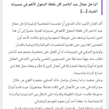
الراحل جمال عبد الناصر كان نقطة التحول الأهم في مسيرته
الفنية، […]
أكد الفنان الكبير خالد الصاوي أن تجسيده لشخصية الزعيم الراحل جمال
عبد الناصر كان نقطة التحول الأهم في مسيرته الفنية، مشيرًا إلى أن هذا
الدور تحديدًا وضعه على خريطة النجومية ورسّخ مكانته كأحد أبرز
الممثلين القادرين على تقديم الشخصيات المركبة والتاريخية باقتدار.
وأوضح الصاوي في تصريحات له أن العمل على شخصية بحجم عبد الناصر
تطلب منه جهدًا مضاعفًا على المستويين النفسي والبدني، لكنه في المقابل
فتح له أبوابًا واسعة للمشاركة في أعمال كبرى لاحقًا، وجعله محل ثقة لدى
صناع الدراما والسينما.
وعلى صعيد دراما رمضان، واصل خالد الصاوي حضوره القوي من خلال
مشاركته في عدد من الأعمال التي لاقت تفاعلًا جماهيريًا، حيث قدم أدوارًا
متنوعة عكست خبرته الطويلة وقدرته على التنقل بين التراجيديا والدراما
الاجتماعية، ما جعله أحد أبرز نجوم الموسم الرمضاني.
أما عن نشاطه الحالي، فيواصل الصاوي التحضير لعدة مشروعات فنية