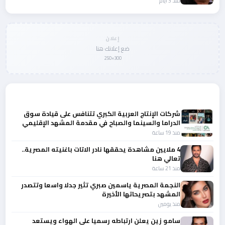
منذ 3 أيام
إعلان
ضع إعلانك هنا
300×250
المزيد من أخبار الفن
شركات الإنتاج العربية الكبري تتنافس على قيادة سوق
الدراما والسينما والصباح في مقدمة المشهد الإقليمي
منذ 19 ساعة
4 ملايين مشاهدة يحققها نادر الاتات باغنيته المصرية..
تعالي هنا
منذ 21 ساعة
النجمة المصرية ياسمين صبري تثير جدلا واسعا وتتصدر
المشهد بتصريحاتها الأخيرة
منذ يومين
سامو زين يعلن ارتباطه رسميا علي الهواء ويستعد