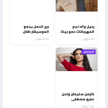
رحيل والد نجم
برج الحمل يجمع
المهرجانات حمو بيكا
الموسيقار طلال
وحشد من النجوم
ونوال الزغبي
منذ شهرين
منذ 8 سنوات
والأصدقاء بالجنازة
بالاسكندرية
أخبار الفن
كارمن سليمان ولحن
عمرو مصطفى
يجتمعان فى عمل
منذ 3 سنوات