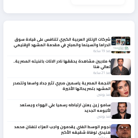
واحد
أحدث الأخبار
شركات الإنتاج العربية الكبري تتنافس على قيادة سوق
الدراما والسينما والصباح في مقدمة المشهد الإقليمي
منذ 19 ساعة
4 ملايين مشاهدة يحققها نادر الاتات باغنيته المصرية..
تعالي هنا
منذ 21 ساعة
النجمة المصرية ياسمين صبري تثير جدلا واسعا وتتصدر
المشهد بتصريحاتها الأخيرة
منذ يومين
سامو زين يعلن ارتباطه رسميا علي الهواء ويستعد
لألبومه الجديد
منذ يومين
نجوم الوسط الفني يقدمون واجب العزاء للفنان محمد
هنيدي لوفاة شقيقه الأكبر