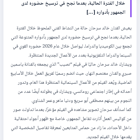
خلال الفترة الحالية، بعدما نجح في ترسيخ حضوره لدى
الجمهور بأدواره […]
يعيش الفنان خالد سرحان حالة من النشاط الفني الملحوظ خلال الفترة
الحالية، بعدما نجح في ترسيخ حضوره لدى الجمهور بأدواره المتنوعة التي
تجمع بين الكوميديا والدراما، ليواصل خلال عام 2026 حضوره القوي في
السينما والدراما التلفزيونية بعدد من الأعمال الجديدة المنتظرة.
ويشارك خالد سرحان حاليًا في فيلم “نصيب” الذي يجمعه بالفنانة ياسمين
صبري والفنان معتصم النهار، حيث انضم رسميًا لفريق العمل خلال الأسابيع
الماضية، ويُعد الفيلم من الأعمال السينمائية المنتظرة هذا العام، وتدور
أحداثه في إطار اجتماعي رومانسي، ويشارك في بطولته أيضًا عدد من
النجوم من بينهم مصطفى أبو سريع ودنيا ماهر وعمر الشناوي.
كما استأنف سرحان تصوير مشاهده في الفيلم مؤخرًا، بعدما تداولت صور
من كواليس العمل أثارت تفاعل الجمهور، خاصة مع ظهور أجواء احتفالية
داخل الأحداث، ما زاد من حماس المتابعين لمعرفة تفاصيل الشخصية التي
يقدمها خلال الفيلم الجديد.