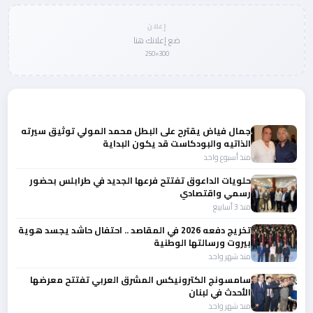
إعلان
ضع إعلانك هنا
300×250
المزيد من أخبار لبنان
جمال فياض يقترح على البطل محمد المولي توثيق سيرته
الذاتيه والبودكاست قد يكون البداية
منذ أسبوع واحد
حلويات الداعوق تفتتح فرعها الجديد في طرابلس بحضور
رسمي واقتصادي
منذ 3 أسابيع
تخريج دفعه 2026 في المقاصد .. احتفال حاشد يجسد هوية
بيروت ورسالتها الوطنية
منذ شهر واحد
سامسونج الكترونيكس المشرق العربي تفتتح معرضها
الأحدث في لبنان
منذ شهر واحد