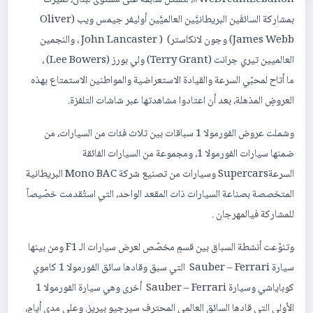
WeDreamLebanon#، لتشكّل سابقة على مستوى لبنان، تميّزت
بمشاركة السائقَين البريطانيَّين العالميَّين أوليفر جيمس ويب (Oliver
James Webb) وجون لانكاستر) ( John Lancaster ، والنجمين
العالميين تيري جرانت (Terry Grant) ولي بورز (Lee Bowers) ،
ما أتاح لمحبّي السرعة والقيادة الاستعراضية والمواطنين الاستمتاع بهذه
العروضٍ المذهلة، بعد أن اعتادوا مشاهدتها عبر شاشات التلفزة.
وشملت عروض الفورمولا 1 سباقات بين ثلاث فئات من السيارات، من
ضمنها سيارات الفورمولا 1، ومجموعة من السيارات الفائقة
السرعةSupercars وسيارات من تصنيع شركة Mono BAC البريطانية
المتخصصة بصناعة السيارات ذات المقعد الواحد، التي استُقدمت خصّيصاً
للمشاركة فيالمهرجان .
وتنوّعت أنشطة السباق بين قسمٍ مخصّص لعرض سيارات الـ F1 ومن بينها
سيارة Sauber – Ferrari التي سبق وقادها سائق الفورمولا 1 كاموي
كوباياشي وسيارة Sauber – Ferrari أخرى وهي سيارة الفورمولا 1
الأولى التي قادها السائق العالمي المحترف سيرجيو بيريز. وعلى مدى أيامٍ،