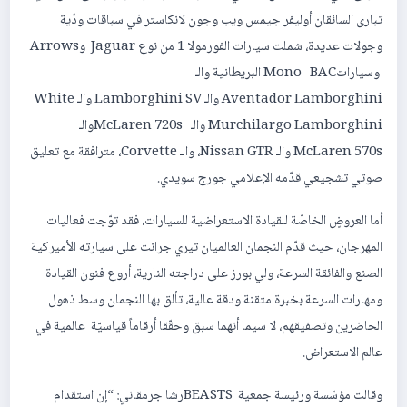
تبارى السائقان أوليفر جيمس ويب وجون لانكاستر في سباقات ودّية
وجولات عديدة، شملت سيارات الفورمولا 1 من نوع Jaguar وArrows
وسياراتMono BAC البريطانية والـ
Aventador Lamborghini والـ Lamborghini SV والـ White
Murchilargo Lamborghini والـ McLaren 720sوالـ
McLaren 570s والـ Nissan GTR، والـ Corvette، مترافقة مع تعليق
صوتي تشجيعي قدّمه الإعلامي جورج سويدي.
أما العروضٍ الخاصّة للقيادة الاستعراضية للسيارات، فقد توّجت فعاليات
المهرجان، حيث قدّم النجمان العالميان تيري جرانت على سيارته الأميركية
الصنع والفائقة السرعة، ولي بورز على دراجته النارية، أروع فنون القيادة
ومهارات السرعة بخبرة متقنة ودقة عالية، تألق بها النجمان وسط ذهول
الحاضرين وتصفيقهم، لا سيما أنهما سبق وحقّقا أرقاماً قياسيّة عالمية في
عالم الاستعراض.
وقالت مؤسّسة ورئيسة جمعية BEASTSرشا جرمقاني: “إن استقدام