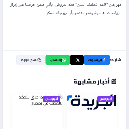
مهرجان “#عم_نحلمك_لبنان” هذه العروض ، يأتي ضمن حرصنا على إبراز
الرياضات العالمية، ونحن نفتخر بأن مهرجاننا تمكن
شارك:
فيسبوك
X
واتساب
نسخ الرابط
📰 أخبار مشابهة
أخبار الفن
أخبار لبنان