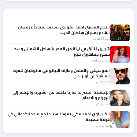
أحدث الأخبار
النجم المصري احمد العوضي يستعد لمفاجأة رمضان
القادم بعنوان سلطان الديب
منذ 23 ساعة
شيرين تتألق في ليلة من العمر بالساحل الشمالى وسط
حضور جماهيري كبير
منذ يوم واحد
الموسيقي والملحن وعازف البيانو غي مانوكيان للمرة
العاشرة في أوبرا دبي
منذ يومين
الإعلامية المصرية سارة خليفة من الشهرة والإعلام إلي
الإجرام والاعدام
منذ يومين
الكبير اوي احمد مكي يعود للسينما مع ماجد الكدواني في
فرصة سعيدة
منذ يومين