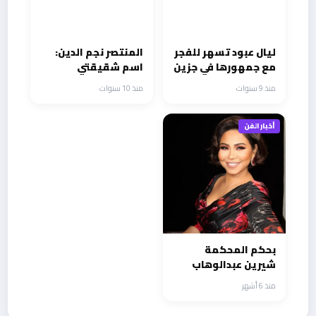
ليال عبود تسهر للفجر
المنتصر نجم الدين:
مع جمهورها في جزين
اسم شقيقتي
وتاريخها الكبير
منذ 9 سنوات
منذ 10 سنوات
أفاداني كثيراً
أخبار الفن
بحكم المحكمة
شيرين عبدالوهاب
تسجل انتصار قضائي
منذ 6 أشهر
جديد