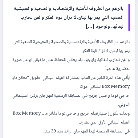
بالرغم من الظروف الأمنیة والإقتصادیة والصحیة والمعیشیة
الصعبة التي یمر بھا لبنان، لا تزال قوة الفكر والفن تحارب
لبقائھا، ولوجود […]
بالرغم من الظروف الأمنیة والإقتصادیة والصحیة والمعیشیة الصعبة التي
یمر بھا لبنان، لا تزال قوة الفكر
والفن تحارب لبقائھا، ولوجود بلد یعاني للحفاظ على ما تبقى لھ من صورة
حضاریة عالمیاَ.
یأتي ھذه المرة الخبر من المانیا بمشاركة الفیلم اللبناني الطویل “دفاتر مایا”
Box Memory للثنائي جوانا
حاجي توما وخلیل جریج في المسابقة الرسمیة لمھرجان برلین السینمائي
الدولي.
وبذلك یكون إختیارفیلم جریج وحاجي توما دفاتر مایا Box Memory
الفیلم اللبناني الأول الذي یشارك
في المسابقة الرسمیة لھذا المھرجان الرائد منذ 39 سنة.