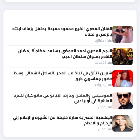
أحدث الأخبار
الفنان المصري الكبير محمود حميدة يحتفل بزفاف ابنته
بالرقص والغناء
منذ 7 دقائق
النجم المصري احمد العوضي يستعد لمفاجأة رمضان
القادم بعنوان سلطان الديب
منذ 23 ساعة
شيرين تتألق في ليلة من العمر بالساحل الشمالى وسط
حضور جماهيري كبير
منذ يوم واحد
الموسيقي والملحن وعازف البيانو غي مانوكيان للمرة
العاشرة في أوبرا دبي
منذ يومين
الإعلامية المصرية سارة خليفة من الشهرة والإعلام إلي
الإجرام والاعدام
منذ يومين