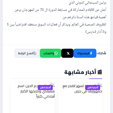
برلین السینمائي الدولي الذي
أعلن عن الأفلام المشاركة في مسابقة الدورة ال 71 من المھرجان، وعن
أھمیة قیامھ ھذه السنة بالرغم من
الظروف الصحیة في العالم. ویذكر أن فعالیات السوق ستعقد افتراضیاً بین 1
و5 أذار (مارس)
شارك:
فيسبوك
X
واتساب
نسخ الرابط
📰 أخبار مشابهة
أخبار الفن
أخبار الفن