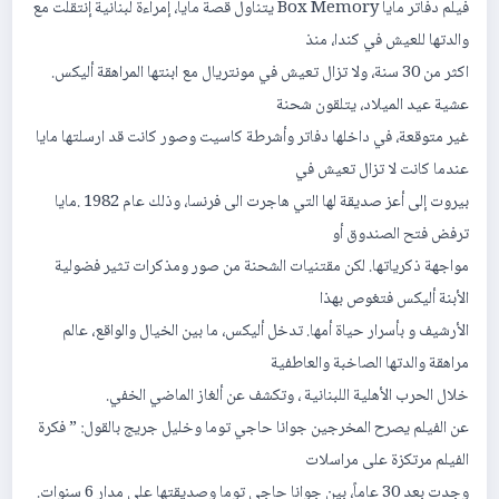
فیلم دفاتر مایا Box Memory یتناول قصة مایا، إمراءة لبنانیة إنتقلت مع
والدتھا للعیش في كندا، منذ
اكثر من 30 سنة، ولا تزال تعیش في مونتریال مع ابنتھا المراھقة ألیكس.
عشیة عید المیلاد، یتلقون شحنة
غیر متوقعة، في داخلھا دفاتر وأشرطة كاسیت وصور كانت قد ارسلتھا مایا
عندما كانت لا تزال تعیش في
بیروت إلى أعز صدیقة لھا التي ھاجرت الى فرنسا، وذلك عام 1982 .مایا
ترفض فتح الصندوق أو
مواجھة ذكریاتھا. لكن مقتنیات الشحنة من صور ومذكرات تثیر فضولیة
الأبنة ألیكس فتغوص بھذا
الأرشیف و بأسرار حیاة أمھا. تدخل ألیكس، ما بین الخیال والواقع، عالم
مراھقة والدتھا الصاخبة والعاطفیة
خلال الحرب الأھلیة اللبنانیة ، وتكشف عن ألغاز الماضي الخفي.
عن الفیلم یصرح المخرجین جوانا حاجي توما وخلیل جریج بالقول: ” فكرة
الفیلم مرتكزة على مراسلات
وجدت بعد 30 عاماً، بین جوانا حاجي توما وصدیقتھا على مدار 6 سنوات.