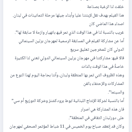
خلقت لنا الرغبة بصناعة
ھذا الفیلم بھدف نقل لإبنتنا علیا وأبناء جیلھا مرحلة الثمانینات في لبنان.
اصداء ھذا الماضي كان
غریب بالنسبة لنا في ھذا الوقت الذي نمر فیھ بانھیار وازمة لا سابقة لھا”.
أما عن مشاركة الفیلم في المسابقة الرسمیة لمھرجان برلین السینمائي
الدولي كان للمخرجین تعلیق سریع
قالا فیھ: مشاركتنا في مھرجان برلین السینمائي الدولي تعني لنا الكثیرة
خاصةً في ھذا الوقت بالذات
وھذه الظروف التي تمر بھا المنطقة ولبنان، وأننا بحاجة الیوم لھذا النوع من
المشاركات والإحتفاء بالفن
والسینما”.
أما بالنسبة لشركة الإنتاج اللبنانیة ابوط برودكشنز وشركة التوزیع أم سي”
فان ھذه المشاركة ھي اصرار
على دورلبنان الثقافي في المنطقة”.
وكان قد إنعقد صباح یوم الخمیس في 11 شباط المؤتمر الصحفي لمھرجان