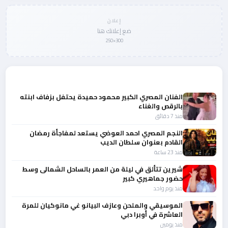
إعلان
ضع إعلانك هنا
300×250
المزيد من أخبار الفن
الفنان المصري الكبير محمود حميدة يحتفل بزفاف ابنته
بالرقص والغناء
منذ 7 دقائق
النجم المصري احمد العوضي يستعد لمفاجأة رمضان
القادم بعنوان سلطان الديب
منذ 23 ساعة
شيرين تتألق في ليلة من العمر بالساحل الشمالى وسط
حضور جماهيري كبير
منذ يوم واحد
الموسيقي والملحن وعازف البيانو غي مانوكيان للمرة
العاشرة في أوبرا دبي
منذ يومين