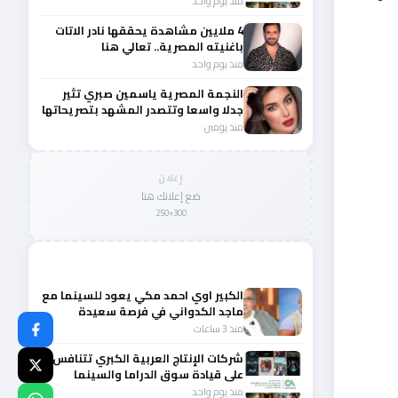
منذ يوم واحد
4 ملايين مشاهدة يحققها نادر الاتات
باغنيته المصرية.. تعالي هنا
منذ يوم واحد
النجمة المصرية ياسمين صبري تثير
جدلا واسعا وتتصدر المشهد بتصريحاتها
الأخيرة
منذ يومين
إعلان
ضع إعلانك هنا
300×250
المزيد من أخبار الفن
الكبير اوي احمد مكي يعود للسينما مع
ماجد الكدواني في فرصة سعيدة
منذ 3 ساعات
شركات الإنتاج العربية الكبري تتنافس
على قيادة سوق الدراما والسينما
والصباح في مقدمة المشهد الإقليمي
منذ يوم واحد