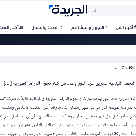
 أخبار الفن
⭐ النجوم والمشاهير
💄 الصحة والجمال
👥 أخبار المج
النور … ونجوم المسلسل لـ
جمة اللبنانية سيرين عبد النور وعدد من كبار نجوم الدراما السورية […]
ية سيرين عبد النور وعدد من كبار نجوم الدراما السورية واللبنانية، فاجأت شركة “سما
ت الدرامية لموسم الدرامي في شهر رمضان القادم. وقد أعلن المكتب الإعلامي ومكتب ال
ن جاهزاً قبل أول شهر رمضان المبارك، وشدّدت دائرة الإنتاج على أن المسلسل الذي ت
رون أحداثه المتشعّبة، والمصيرة والتي تعود لنهايات القرن الثامن عشر بين بيروت ود
سماء المشاركة فيه من المؤلف خلدون قتلان والمخرج سيف الدين سبيعي والنجوم الممث