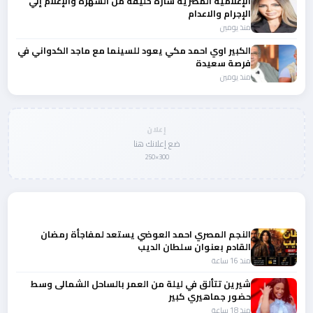
الإعلامية المصرية سارة خليفة من الشهرة والإعلام إلي
الإجرام والاعدام
منذ يومين
الكبير اوي احمد مكي يعود للسينما مع ماجد الكدواني في
فرصة سعيدة
منذ يومين
إعلان
ضع إعلانك هنا
300×250
المزيد من أخبار الفن
النجم المصري احمد العوضي يستعد لمفاجأة رمضان
القادم بعنوان سلطان الديب
منذ 16 ساعة
شيرين تتألق في ليلة من العمر بالساحل الشمالى وسط
حضور جماهيري كبير
منذ 18 ساعة