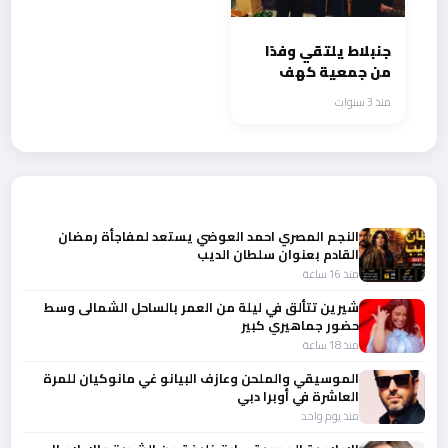
جنبلاط يلتقي وفدًا
من جمعية كهف
الفنون
منذ 3 سنوات
أحدث الأخبار
النجم المصري احمد العوضي يستعد لمفاجأة رمضان
القادم بعنوان سلطان الديب
منذ 16 ساعة
شيرين تتألق في ليلة من العمر بالساحل الشمالى وسط
حضور جماهيري كبير
منذ 18 ساعة
الموسيقي والملحن وعازف البيانو غي مانوكيان للمرة
العاشرة في أوبرا دبي
منذ يوم واحد