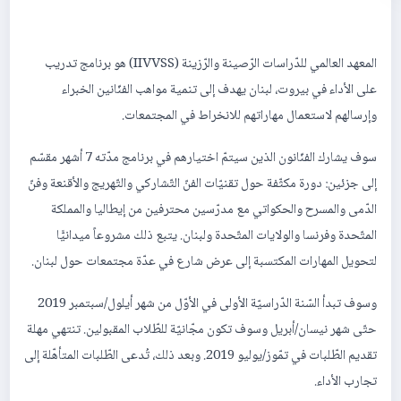
المعهد العالمي للدّراسات الرّصينة والرّزينة (IIVVSS) هو برنامج تدريب
على الأداء في بيروت، لبنان يهدف إلى تنمية مواهب الفنّانين الخبراء
وإرسالهم لاستعمال مهاراتهم للانخراط في المجتمعات.
سوف يشارك الفنّانون الذين سيتمّ اختيارهم في برنامج مدّته 7 أشهر مقسّم
إلى جزئين: دورة مكثّفة حول تقنيّات الفنّ التّشاركي والتّهريج والأقنعة وفنّ
الدّمى والمسرح والحكواتي مع مدرّسين محترفين من إيطاليا والمملكة
المتّحدة وفرنسا والولايات المتّحدة ولبنان. يتبع ذلك مشروعاً ميدانيًّا
لتحويل المهارات المكتسبة إلى عرض شارع في عدّة مجتمعات حول لبنان.
وسوف تبدأ السّنة الدّراسيّة الأولى في الأوّل من شهر أيلول/سبتمبر 2019
حتّى شهر نيسان/أبريل وسوف تكون مجّانيّة للطّلاب المقبولين. تنتهي مهلة
تقديم الطّلبات في تمّوز/يوليو 2019. وبعد ذلك، تُدعى الطّلبات المتأهّلة إلى
تجارب الأداء.