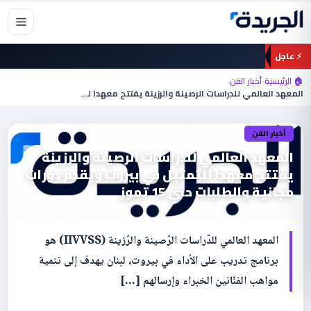
خطي
لى
لمحتوى
⚡ عاجل
🏠 الرئيسية
›
أخبار الفن
›
المعهد العالمي للدراسات الرصينة والرزينة يفتتح معهدا للتمثيل…
أخبار الفن
المعهد العالمي للدراسات الرصينة والرزينة
يفتتح معهدا للتمثيل في بيروت ويقدم دورات
مجانية والطلبات حتي 15 تموز
المعهد العالمي للدّراسات الرّصينة والرّزينة (IIVVSS) هو
برنامج تدريب على الأداء في بيروت، لبنان يهدف إلى تنمية
مواهب الفنّانين الخبراء وإرسالهم […]