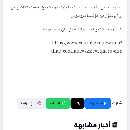
المعهد العالمي للدّراسات الرّصينة والرّزينة هو مشروع لجمعيّة “كلاون مي
إن” ومموّل من مؤسّسة دروسوس
فيديوهات تشرح المبدأ والتفاصيل على هذه الروابط
https://www.youtube.com/watch?
time_continue=72&v=3lJneY5-eNY
شارك:
فيسبوك
X
واتساب
نسخ الرابط
📰 أخبار مشابهة