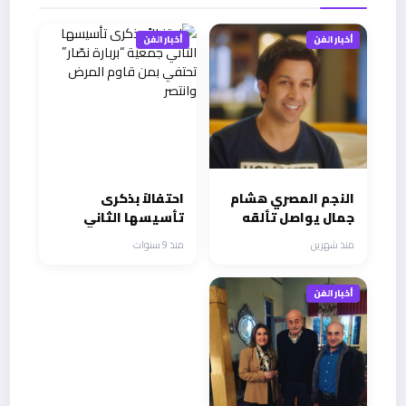
أخبار الفن
أخبار الفن
النجم المصري هشام
احتفالاً بذكرى
جمال يواصل تألقه
تأسيسها الثاني
وحضوره ويستعد
جمعية “بربارة نصّار”
منذ شهرين
منذ 9 سنوات
للقادم والجديد
تحتفي بمن قاوم
المرض وانتصر
أخبار الفن