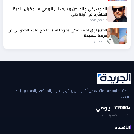
الموسيقي والملحن وعازف البيانو غي مانوكيان للمرة
العاشرة في أوبرا دبي
منذ يوم واحد
الكبير اوي احمد مكي يعود للسينما مع ماجد الكدواني في
فرصة سعيدة
منذ يومين
منصة إخبارية متكاملة تغطي أخبار لبنان والفن والنجوم والمجتمع والصحة والأزياء
والرياضة.
+2000
7
يومي
مقال
قسم
تحديث
الأقسام