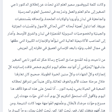
وكانت كلمة للبروفسور سمير العلم الذي تحدّث عن إنطلاق الدكتور ناجي
الصغير إلى عالم العلم والعمل وتدرّجه في تحصيل العلوم المدرسيّة
والجامعيّة في لبنان وأوروبا والولايات المتّحدة، وإلتحاقه بمُستشفيات
عريقة. كما تناول أهميّة أبحاثه “التي تُحاكي الأصول والمُسبّبات الجزئيّة
والجينيّة والخصوصيّات السريريّة المُتميّزة في لبنان والشرق الأوسط. وأشار
إلى المناصب الأكاديميّة العالية التي تبوّأها والإنجازات الكبيرة التي حقّقها
في مجال الطب، ونوّه بالبعد الإنسانيّ العميق في نظرته إلى المريض.
من ناحيته، وجّه المُنتج صادق الصبّاح رسالة شكر للدكتور ناجي الصغير
جاء فيها:”يُشرّفني أن أتواجد معكم اليوم لتكريم شخص فاقت إنسانيّته كلّ
إنجازاته وكلّ الشهادات وكلّ سنين الخبرة الطويلة. صحيح كان تعارفنا
خلال مرحلة حملت الألم والخوف للعائلة، ولكن هنيئاً لمن تترافق لحظاته
الصعبة في الحياة بشيء يُشبه النور… أنا مُمتنّ على هذه الدعوة لأقف هنا
اليوم، ولأقول أنّك تستحقّ التكريم كلّ يوم، أنت الذي حوّلت مهنتك إلى
مسرح وحوّلت مرضاك لأبطال، وعلّمتهم المُواجهة مهما كانت النتيجة. ومن
هنا، أفهم شغفك للفنّ، فمن يُحبّ الفنّ كمن يُحبّ الطبّ يملك روحاً كبيرة، ما