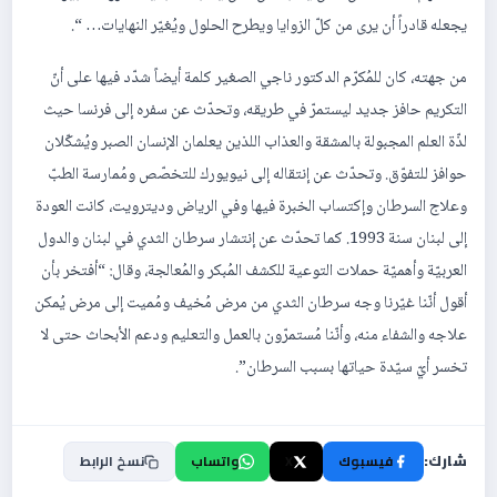
يجعله قادراً أن يرى من كلّ الزوايا ويطرح الحلول ويُغيّر النهايات… “.
من جهته، كان للمُكرّم الدكتور ناجي الصغير كلمة أيضاً شدّد فيها على أنّ
التكريم حافز جديد ليستمرّ في طريقه، وتحدّث عن سفره إلى فرنسا حيث
لذّة العلم المجبولة بالمشقة والعذاب اللذين يعلمان الإنسان الصبر ويُشكّلان
حوافز للتفوّق. وتحدّث عن إنتقاله إلى نيويورك للتخصّص ومُمارسة الطبّ
وعلاج السرطان وإكتساب الخبرة فيها وفي الرياض وديترويت، كانت العودة
إلى لبنان سنة 1993. كما تحدّث عن إنتشار سرطان الثدي في لبنان والدول
العربيّة وأهميّة حملات التوعية للكشف المُبكر والمُعالجة، وقال: “أفتخر بأن
أقول أنّنا غيّرنا وجه سرطان الثدي من مرض مُخيف ومُميت إلى مرض يُمكن
علاجه والشفاء منه، وأنّنا مُستمرّون بالعمل والتعليم ودعم الأبحاث حتى لا
تخسر أيّ سيّدة حياتها بسبب السرطان”.
شارك:
فيسبوك
X
واتساب
نسخ الرابط