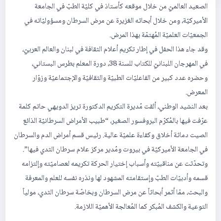
الصعيد العالميّ من خلال موقعه كأستاذ في كليّة الطبّ في الجامعة
الأميركيّة، ومن خلال أبحاثه الغزيرة عن مرض السرطان ومسؤوليّاته في
الجمعيّات العلميّة المُهتمّة بهذا المرض.
وقد جاء هذا الحفل في إطار تكريم أعلام الثقافة في لبنان والعالم العربيّ،
في المهرجان اللبنانيّ للكتاب للسنة 38، دورة المعلم بطرس البستاني،
وحضره عدد كبير من الفاعليّات الطبيّة والثقافيّة والإجتماعيّة وزوّار
المعرض.
بعد النشيد الوطني، ألقت مُديرة التكريم الدكتورة تريز الدويهي حاتم كلمة
عرّفت فيها بالمُكرّم البروفسور الصغير، “طبيب الأمراض السرطانيّة الذائع
الصيت دماثة أخلاق وكفاءة علميّة عالية. رئيس قسم أمراض الدم والسرطان
في الجامعة الأميركيّة في بيروت ومُدير مركز علام سرطان الثدي فيها”.
وتحدّثت عن مناقبيّته وأسباب إختيار الحركة تكريمه لعصاميّته وإلتزامه
قسمه وأدبيّات الطبّ وإستقامته المشهود لها ونذره نفسه للعلم والمعرفة
والبحث، ممّا أثمر أبحاثاً عن مرض السرطان وبخاصّة سرطان الثدي، مولياً
التوعية والكشف المُبكر كما المُعالجة الأهميّة اللازمة.