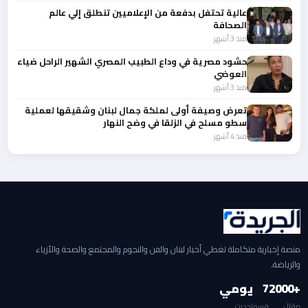
عالية تحتفل بدفعة من الإعلاميين تنطلق إلي عالم
الصحافة
منذ 3 أشهر
حشود مصرية في وداع الطبيب المصري الشهير الراحل ضياء
العوضي
منذ 3 أشهر
تعرض وصيفة أولى لملكة جمال لبنان وشقيقها لعملية
سطو مسلح في الزلقا في وضح النهار
منذ 4 أشهر
منصة إخبارية متكاملة تغطي أخبار لبنان والفن والنجوم والمجتمع والصحة والأزياء
والرياضة.
+2000
7
يومي
مقال
قسم
تحديث