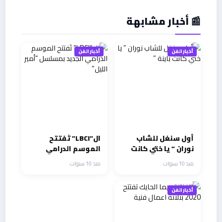
📰 أخبار مشابهة
أخبار الفن
أخبار الفن
أول سنغل للشاب
ال”LBCI” تَفتتح
نوران ” يا ختي كانت
الموسم الدرامي
باينة ”
الجديد بمسلسل
منذ 10 سنوات
منذ 10 سنوات
“أمير الليل”
أخبار الفن