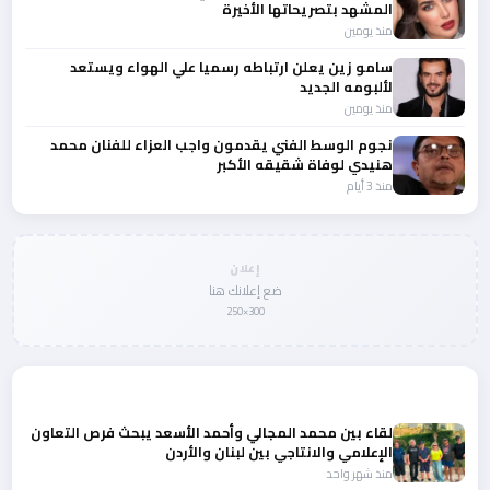
المشهد بتصريحاتها الأخيرة
منذ يومين
سامو زين يعلن ارتباطه رسميا علي الهواء ويستعد
لألبومه الجديد
منذ يومين
نجوم الوسط الفني يقدمون واجب العزاء للفنان محمد
هنيدي لوفاة شقيقه الأكبر
منذ 3 أيام
إعلان
ضع إعلانك هنا
300×250
المزيد من أخبار النجوم والمشاهير
لقاء بين محمد المجالي وأحمد الأسعد يبحث فرص التعاون
الإعلامي والانتاجي بين لبنان والأردن
منذ شهر واحد