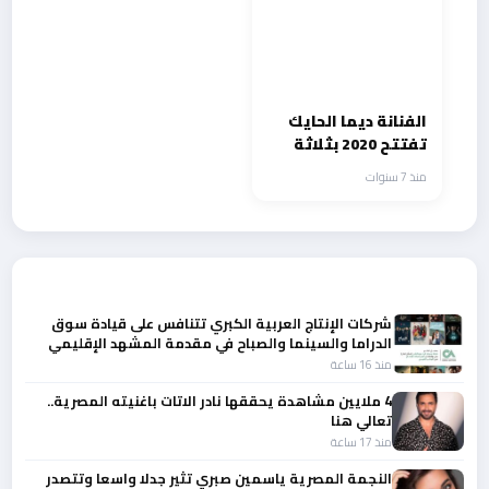
الفنانة ديما الحايك
تفتتح 2020 بثلاثة
اعمال فنية
منذ 7 سنوات
أحدث الأخبار
شركات الإنتاج العربية الكبري تتنافس على قيادة سوق
الدراما والسينما والصباح في مقدمة المشهد الإقليمي
منذ 16 ساعة
4 ملايين مشاهدة يحققها نادر الاتات باغنيته المصرية..
تعالي هنا
منذ 17 ساعة
النجمة المصرية ياسمين صبري تثير جدلا واسعا وتتصدر