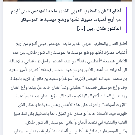
‎أطلق الفنان والمطرب العربي القدير ماجد المهندس ميني ألبوم
من أربع أغنيات مميزة، لحّنها ووضع موسيقاها الموسيقار
الدكتور طلال.. بين […]
‎أطلق الفنان والمطرب العربي القدير ماجد المهندس ميني ألبوم من أربع
أغنيات مميزة، لحّنها ووضع موسيقاها الموسيقار الدكتور طلال.. بين هذه
الأغاني قصيدة “أعطيني وقتاً” من شعر الشاعر الراحل نزار قباني. بالإضافة
الى أغنيات من أشعار الأمير بدر بن عبد المحسن (خذت أكثر) والأمير سعود
بن محمد العبدالله الفيصل (قرّرت أسولف) وسعيد بن مانع (يا كريم بالجفا).
وقد وزّع موسيقى قصيدة “اعطيني وقتاً الفنان خالد عزّ. بينما وزّع الفنان
زيد عادل “خذت أكتر” و”يا كريم بالجفا”، ووزّع الفنان زيد نديم أغنية
“قرّرت أسولف”. وأشرف على هذه الأغاني وعلى تنفيذها بالشكل الذي
ظهرت فيه، الأستاذ خالد أبو منذر الذي تميّز دائماً بالتدقيق بكل التفاصيل
الفنية والتقنية في تنفيذ أألحان وأغاني الموسيقار الدكتور طلال.
‎وكان الموسيقار د. طلال قد أطلق من ألحانه منذ أيام قصيدتان مميزتان،