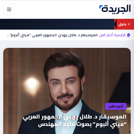
خطي
لى
لمحتوى
⚡ عاجل
🏠 الرئيسية
›
أخبار الفن
›
أخبار الفن
‎الموسيقار د. طلال يهدي الجمهور العربي
“ميني ألبوم” بصوت ماجد المهندس