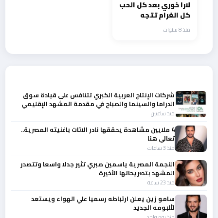
لارا خوري بعد كل الحب
كل الغرام تتجه
للسينما العربية
منذ 8 سنوات
أحدث الأخبار
شركات الإنتاج العربية الكبري تتنافس على قيادة سوق
الدراما والسينما والصباح في مقدمة المشهد الإقليمي
منذ ساعتين
4 ملايين مشاهدة يحققها نادر الاتات باغنيته المصرية..
تعالي هنا
منذ 3 ساعات
النجمة المصرية ياسمين صبري تثير جدلا واسعا وتتصدر
المشهد بتصريحاتها الأخيرة
منذ 23 ساعة
سامو زين يعلن ارتباطه رسميا علي الهواء ويستعد
لألبومه الجديد
منذ يوم واحد