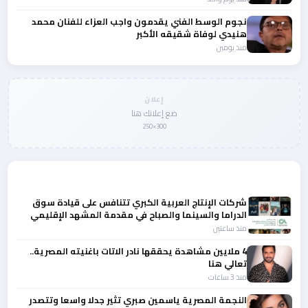
نجوم الوسط الفني يقدمون واجب العزاء للفنان محمد
هنيدي لوفاة شقيقه الأكبر
منذ يومين
إعلان
ضع إعلانك هنا
300×250
المزيد من أخبار الفن
شركات الإنتاج العربية الكبري تتنافس على قيادة سوق
الدراما والسينما والصباح في مقدمة المشهد الإقليمي
منذ ساعتين
4 ملايين مشاهدة يحققها نادر الاتات باغنيته المصرية..
تعالي هنا
منذ 3 ساعات
النجمة المصرية ياسمين صبري تثير جدلا واسعا وتتصدر