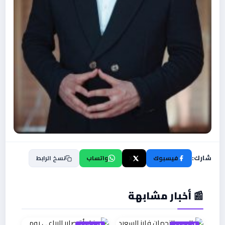
شارك:
فيسبوك
X
واتساب
نسخ الرابط
📰 أخبار مشابهة