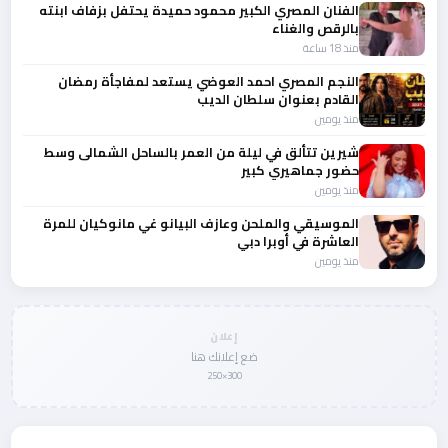
الفنان المصري الكبير محمود حميدة يحتفل بزفاف ابنته
بالرقص والغناء
منذ 18 ساعة
النجم المصري احمد العوضي يستعد لمفاجأة رمضان
القادم بعنوان سلطان الديب
منذ يومين
شيرين تتألق في ليلة من العمر بالساحل الشمالى وسط
حضور جماهيري كبير
منذ يومين
الموسيقي والملحن وعازف البيانو غي مانوكيان للمرة
العاشرة في أوبرا دبي
منذ يومين
إعلان
ضع إعلانك هنا
300×250
المزيد من أخبار الفن