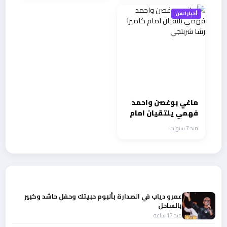
أخبار الفن
ماغي بوغصن واحمد
فهمي يلتقيان امام
كاميرا رشا شربتجي
منذ 7 سنوات
أحدث الأخبار
عمرو دياب في الصدارة بألبوم حبيتك وحفل حاشد وكبير
بالساحل
منذ 17 ساعة