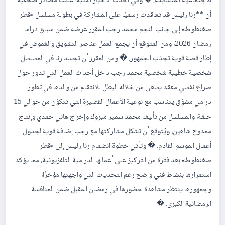
الاجتماعية المتشابكة. � وفي أحدث الأخبار الفنية أعلنت مصادر صحفية
أن **رنا رئيس قد تعاقدت رسميًا على المشاركة في بطولة مسلسل «قطر
صغنطوط» إلى جانب النجم محمد رجب المقرر عرضه ضمن سباق دراما
رمضان 2026، ومن المتوقع أن يجمع العمل عناصر التشويق والغموض في
إطار قصة قوية تجذب الجمهور. � ومن المقرر أن تجسد رنا في المسلسل
شخصية خطيبة شخصية محمد رجب داخل أحداث العمل التي تدور حول
صراع نفسي معقد يسعى من خلاله البطل للانتقام من والدها في تطور
درامي مشوّق يتناسب مع نوعية الأعمال القصيرة التي تتكوّن من حوالي 15
حلقة، والمسلسل من تأليف محمد سمير مبروك وإخراج هاني حمدي وإنتاج
ممدوح شاهين، ويُتوقع أن تشكل مشاركتها مع رجب إضافة قوية لجدول
أعمال الموسم القادم. � وتأتي خطوة انضمام رنا رئيس إلى «قطر
صغنطوط» بعد فترة من التركيز على أعمالها الدرامية التلفزيونية، مما يؤكد
استمرارها بنشاط فني واضح رغم التحديات التي واجهتها مؤخرًا،
وجمهورها ينتظر مشاهدة حضورها في رمضان المقبل ضمن المنافسة
الرمضانية الكبرى. �