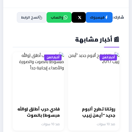
شارك:
فيسبوك
X
واتساب
نسخ الرابط
📰 أخبار مشابهة
أخبار الفن
أخبار الفن
روتانا تطرح ألبوم
فادي حرب أطلق (والله
جديد “أيمن زبيب
مبسوط) بالصوت
2017”
والصورة والأصداء
منذ 10 سنوات
منذ 10 سنوات
إيجابية جداً