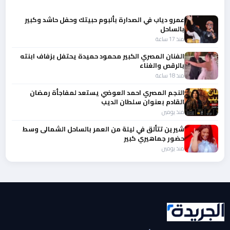
عمرو دياب في الصدارة بألبوم حبيتك وحفل حاشد وكبير
بالساحل
منذ 17 ساعة
الفنان المصري الكبير محمود حميدة يحتفل بزفاف ابنته
بالرقص والغناء
منذ 18 ساعة
النجم المصري احمد العوضي يستعد لمفاجأة رمضان
القادم بعنوان سلطان الديب
منذ يومين
شيرين تتألق في ليلة من العمر بالساحل الشمالى وسط
حضور جماهيري كبير
منذ يومين