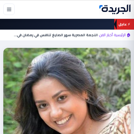
خطي
لى
لمحتوى
⚡ عاجل
🏠 الرئيسية
›
أخبار الفن
›
النجمة المصرية سهر الصايغ تنافس في رمضان في…