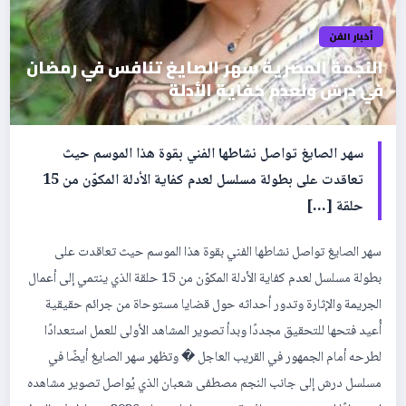
أخبار الفن
النجمة المصرية سهر الصايغ تنافس في رمضان
في درش ولعدم كفاية الأدلة
سهر الصايغ تواصل نشاطها الفني بقوة هذا الموسم حيث
تعاقدت على بطولة مسلسل لعدم كفاية الأدلة المكوّن من 15
حلقة […]
سهر الصايغ تواصل نشاطها الفني بقوة هذا الموسم حيث تعاقدت على
بطولة مسلسل لعدم كفاية الأدلة المكوّن من 15 حلقة الذي ينتمي إلى أعمال
الجريمة والإثارة وتدور أحداثه حول قضايا مستوحاة من جرائم حقيقية
أُعيد فتحها للتحقيق مجددًا وبدأ تصوير المشاهد الأولى للعمل استعدادًا
لطرحه أمام الجمهور في القريب العاجل � وتظهر سهر الصايغ أيضًا في
مسلسل درش إلى جانب النجم مصطفى شعبان الذي يُواصل تصوير مشاهده