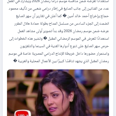
استعدادًا لعرضه ضمن منافسة موسم دراما رمضان 2026 ويشارك في العمل
عدد من الفنانين إلى جانب الصايغ في إطار درامي شعبي من تأليف محمود
حجاج وإخراج أحمد خالد أمين � كما أعلن في تقارير أن سهر الصايغ
انضمت إلى الجزء السادس من مسلسل المداح بطولة حمادة هلال المقرر
عرضه ضمن موسم رمضان 2026 وقد بدأ تصوير أولى مشاهد العمل
استعدادًا للعرض في الموسم الرمضاني المقبل � وتشير هذه الخطوات إلى
حرص سهر الصايغ على تنوع أدوارها الفنية في السينما والتلفزيون
واستمرار حضورها داخل خريطة الإنتاج الدرامي المصرية خاصة في موسم
رمضان المقبل الذي يشهد تنافسًا كبيرًا بين الأعمال المحلية والعربية �