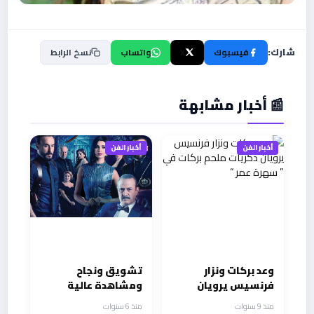
شارك:
فيسبوك
X
واتساب
نسخ الرابط
📰 أخبار مشابهة
أخبار الفن
أخبار الفن
وعد بركات ونزار
تشويق ونجاح
فرنسيس يرويان
ومشاهدة عالية
ذكريات ملحم بركات
لمسلسل سر
منذ 9 سنوات
منذ 6 سنوات