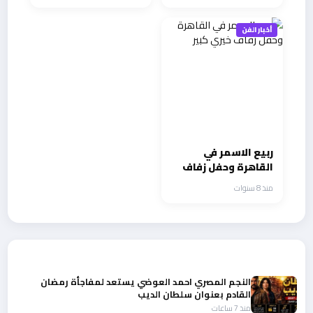
في ” سهرة عمر “
أخبار الفن
ربيع الاسمر في
القاهرة وحفل زفاف
خيري كبير
منذ 8 سنوات
أحدث الأخبار
النجم المصري احمد العوضي يستعد لمفاجأة رمضان
القادم بعنوان سلطان الديب
منذ 7 ساعات