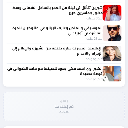
شيرين تتألق في ليلة من العمر بالساحل الشمالى وسط
حضور جماهيري كبير
منذ 8 ساعات
الموسيقي والملحن وعازف البيانو غي مانوكيان للمرة
العاشرة في أوبرا دبي
منذ 23 ساعة
الإعلامية المصرية سارة خليفة من الشهرة والإعلام إلي
الإجرام والاعدام
منذ يوم واحد
الكبير اوي احمد مكي يعود للسينما مع ماجد الكدواني في
فرصة سعيدة
منذ يوم واحد
إعلان
ضع إعلانك هنا
300×250