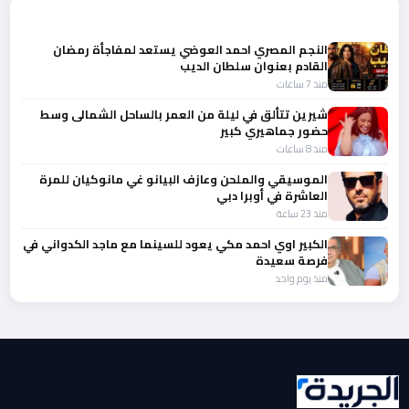
المزيد من أخبار الفن
النجم المصري احمد العوضي يستعد لمفاجأة رمضان
القادم بعنوان سلطان الديب
منذ 7 ساعات
شيرين تتألق في ليلة من العمر بالساحل الشمالى وسط
حضور جماهيري كبير
منذ 8 ساعات
الموسيقي والملحن وعازف البيانو غي مانوكيان للمرة
العاشرة في أوبرا دبي
منذ 23 ساعة
الكبير اوي احمد مكي يعود للسينما مع ماجد الكدواني في
فرصة سعيدة
منذ يوم واحد