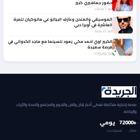
حضور جماهيري كبير
منذ 7 ساعات
الموسيقي والملحن وعازف البيانو غي مانوكيان للمرة
العاشرة في أوبرا دبي
منذ 22 ساعة
الكبير اوي احمد مكي يعود للسينما مع ماجد الكدواني في
فرصة سعيدة
منذ يوم واحد
منصة إخبارية متكاملة تغطي أخبار لبنان والفن والنجوم والمجتمع والصحة والأزياء
والرياضة.
+2000
7
يومي
مقال
قسم
تحديث