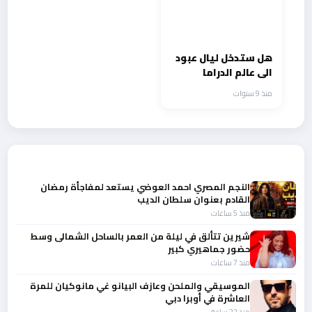
هل ستدخل ليال عبود
الى عالم الدراما
السورية ؟
منذ 9 سنوات
أحدث الأخبار
النجم المصري احمد العوضي يستعد لمفاجأة رمضان
القادم بعنوان سلطان الديب
منذ 5 ساعات
شيرين تتألق في ليلة من العمر بالساحل الشمالى وسط
حضور جماهيري كبير
منذ 7 ساعات
الموسيقي والملحن وعازف البيانو غي مانوكيان للمرة
العاشرة في أوبرا دبي
منذ 22 ساعة