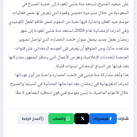
على صعيد المسرح، تستعد منة شلبي للعودة إلى خشبة المسرح في
السعودية من خلال مسرحية «شمس وقمر» التي يُعرض لها ضمن فعاليات
موسم عيد الفطر، وتشارك فيها نخبة من النجوم ضمن طاقم العمل الكوميدي
وفي الدراما الرمضانية لعام 2026، تستعد منة شلبي للعودة إلى شهر
رمضان بعمل جديد يحمل عنوان «تحت الحصار»، الذي تواصل تصوير
مشاهده حاليًا، ومن المتوقع أن يُعرض في الموسم الرمضاني على قنوات
المتحدة للخدمات الإعلامية، وهو من الأعمال التي ينتظر الجمهور مشاركتها
بعد غيابها عن السباق الرمضاني لسنوات قليلة.
هذا وتُعد مشاركة منة شلبي في «تحت الحصار» واحدة من أبرز عوداتها
للدراما التلفزيونية في رمضان، بعد نجاحاتها المتتالية في السينما والمسرح
خلال الأعوام الماضية، ما يُنبئ بموسم فني قوي تنتظره الجماهير لاحقًا.
شارك:
فيسبوك
X
واتساب
نسخ الرابط