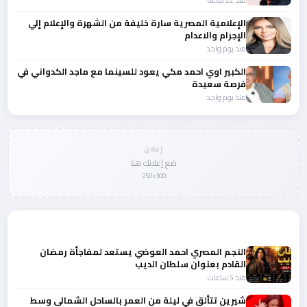
الإعلامية المصرية سارة خليفة من الشهرة والإعلام إلي
الإجرام والاعدام
منذ يوم واحد
الكبير اوي احمد مكي يعود للسينما مع ماجد الكدواني في
فرصة سعيدة
منذ يوم واحد
إعلان
ضع إعلانك هنا
300×250
المزيد من أخبار الفن
النجم المصري احمد العوضي يستعد لمفاجأة رمضان
القادم بعنوان سلطان الديب
منذ 5 ساعات
شيرين تتألق في ليلة من العمر بالساحل الشمالى وسط