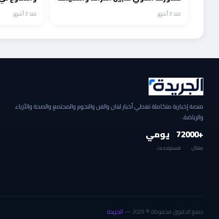
في البخت وبيج رامي
منذ 3 أشهر
منذ 3 أشهر
منصة إخبارية متكاملة تغطي أخبار لبنان والفن والنجوم والمجتمع والصحة والأزياء
والرياضة.
+2000
7
يومي
مقال
قسم
تحديث
الجريدة
جميع الحقوق محفوظة © 2026 —