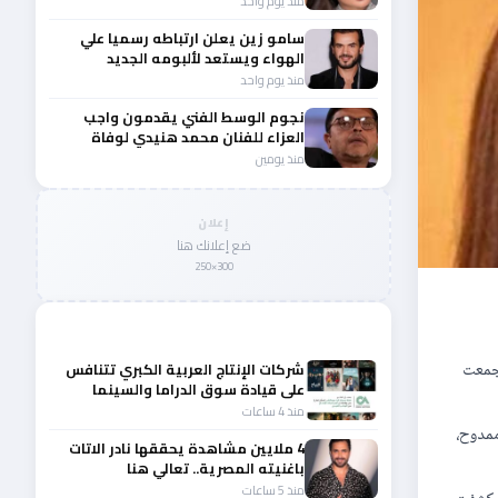
منذ يوم واحد
سامو زين يعلن ارتباطه رسميا علي
الهواء ويستعد لألبومه الجديد
منذ يوم واحد
نجوم الوسط الفني يقدمون واجب
العزاء للفنان محمد هنيدي لوفاة
شقيقه الأكبر
منذ يومين
إعلان
ضع إعلانك هنا
300×250
المزيد من أخبار الفن
 جمعت
شركات الإنتاج العربية الكبري تتنافس
على قيادة سوق الدراما والسينما
والصباح في مقدمة المشهد الإقليمي
منذ 4 ساعات
ممدوح،
4 ملايين مشاهدة يحققها نادر الاتات
باغنيته المصرية.. تعالي هنا
منذ 5 ساعات