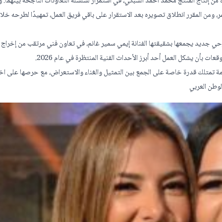
ن إنتاج المنتج محمد أحمد السبكي، في استمرار لسلسلة التعاونات الناجحة بينهما.
، ومن المقرر انطلاق تصويره بعد الاستقرار على باقي فريق العمل، تمهيدًا لطرحه خلا
 جديد يجمعها بشقيقتها الفنانة إيمي سمير غانم، في تعاون فني مرتقب من إخراج 
ات بأن يشكل العمل أحد أبرز الأحداث الفنية المنتظرة في عام 2026.
مة تمتلك قدرة خاصة على الجمع بين التمثيل والغناء والاستعراض، مع حرصها على اخ
لوطن العربي