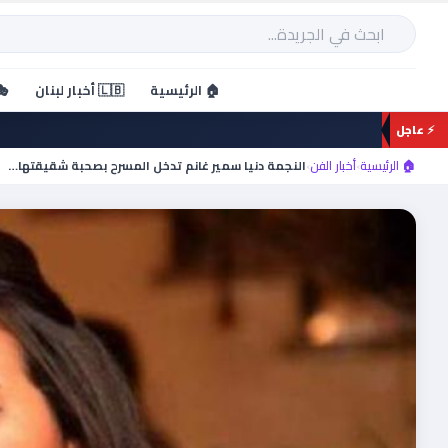
خطي
لى
بحث
لمحتوى
🏠 الرئيسية
🇱🇧 أخبار لبنان
🎭
⚡ عاجل
🏠 الرئيسية
›
أخبار الفن
›
النجمة دنيا سمير غانم تدخل المسرح بصحبة شقيقتها…