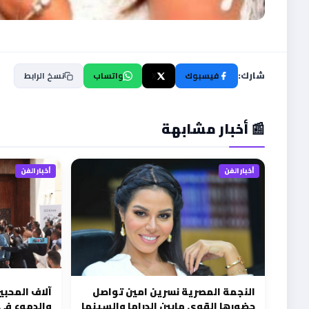
شارك:
فيسبوك
X
واتساب
نسخ الرابط
📰 أخبار مشابهة
أخبار الفن
أخبار الفن
النجمة المصرية نسرين امين تواصل
آلاف المحبي
حضورها القوي مابين الدراما والسينما
والدموع في 