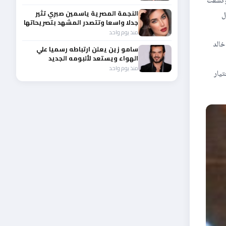
 وكشفت
النجمة المصرية ياسمين صبري تثير
ل
جدلا واسعا وتتصدر المشهد بتصريحاتها
الأخيرة
منذ يوم واحد
خالد
سامو زين يعلن ارتباطه رسميا علي
الهواء ويستعد لألبومه الجديد
منذ يوم واحد
تيار