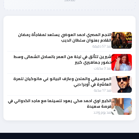
300×250
المزيد من أخبار الفن
النجم المصري احمد العوضي يستعد لمفاجأة رمضان
القادم بعنوان سلطان الديب
منذ 57 دقيقة
شيرين تتألق في ليلة من العمر بالساحل الشمالى وسط
حضور جماهيري كبير
منذ 3 ساعات
الموسيقي والملحن وعازف البيانو غي مانوكيان للمرة
العاشرة في أوبرا دبي
منذ 17 ساعة
الكبير اوي احمد مكي يعود للسينما مع ماجد الكدواني في
فرصة سعيدة
منذ يوم واحد