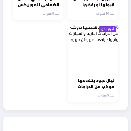
قبولها او رفضها
انضمامي للموريكس
للبرنامج التلفزيوني
دور .. وجديدي للبنان
منذ 10 سنوات
منذ 8 سنوات
المعروض عليها.
وبعلبك في سهرة عمر
أخبار الفن
ليال عبود يتقدمها
موكب من الدراجات
النارية والسيارات
منذ 9 سنوات
واجواء رائعة
بمهرجان مزبود
أحدث الأخبار