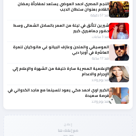
النجم المصري احمد العوضي يستعد لمفاجأة رمضان
القادم بعنوان سلطان الديب
منذ 57 دقيقة
شيرين تتألق في ليلة من العمر بالساحل الشمالى وسط
حضور جماهيري كبير
منذ 3 ساعات
الموسيقي والملحن وعازف البيانو غي مانوكيان للمرة
العاشرة في أوبرا دبي
منذ 17 ساعة
الإعلامية المصرية سارة خليفة من الشهرة والإعلام إلي
الإجرام والاعدام
منذ يوم واحد
الكبير اوي احمد مكي يعود للسينما مع ماجد الكدواني في
فرصة سعيدة
منذ يوم واحد
إعلان
ضع إعلانك هنا