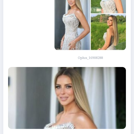
Oplus_16908288