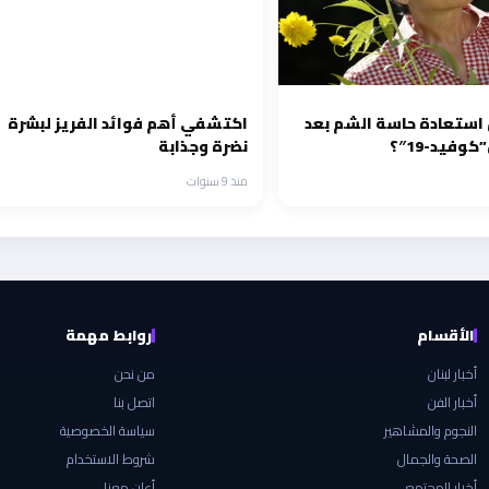
استعادة حاسة الشم بعد
اكتشفي أهم فوائد الفريز لبشرة
وفيد-19″؟
نضرة وجذابة
منذ 9 سنوات
الأقسام
روابط مهمة
أخبار لبنان
من نحن
أخبار الفن
اتصل بنا
النجوم والمشاهير
سياسة الخصوصية
الصحة والجمال
شروط الاستخدام
أخبار المجتمع
أعلن معنا