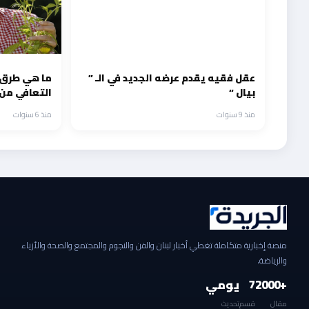
عقل فقيه يقدم عرضه الجديد في الـ ”
ما هي طرق 
بيال “
التعافي من”ك
منذ 9 سنوات
منذ 6 سنوات
منصة إخبارية متكاملة تغطي أخبار لبنان والفن والنجوم والمجتمع والصحة والأزياء
والرياضة.
+2000
7
يومي
مقال
قسم
تحديث