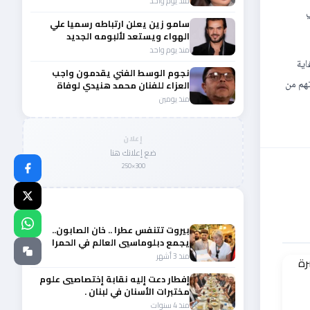
منذ يوم واحد
سامو زين يعلن ارتباطه رسميا علي
الهواء ويستعد لألبومه الجديد
منذ يوم واحد
اية
نجوم الوسط الفني يقدمون واجب
تهم من
العزاء للفنان محمد هنيدي لوفاة
شقيقه الأكبر
منذ يومين
إعلان
ضع إعلانك هنا
300×250
المزيد من أخبار الصحة والجمال
بيروت تتنفس عطرا .. خان الصابون..
يجمع دبلوماسيي العالم في الحمرا
منذ 3 أشهر
‎إفطار دعت إليه نقابة إختصاصيي علوم
مختبرات الأسنان في لبنان .
منذ 4 سنوات