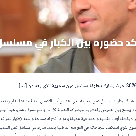
كد حضوره بين الكبار في مسلسل
ان الشاب عصام عمر تألقه في موسم دراما رمضان 2026 حيث يشارك ببطولة مسلسل عين سحرية الذي يعد من أبرز الأعمال المنافسة هذا العام وي
ق يجمع بين الغموض والتشويق ويشاركه البطولة كل من باسم سمرة وعمرو عبد الجلي
ع يكشف أبعادا نفسية واجتماعية عميقة وهو ما أتاح له مساحة واسعة لإظهار قدراته
الحضور القوي استكمالا لنجاحاته في المواسم الماضية بعدما شارك في مسلسل نص الشعب