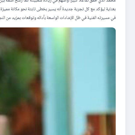
محمد الذي حقق تفاعلا كبيرا وأسهم في زيادة شعبيته كما رسخ اسمه بي
بعناية ليؤكد مع كل تجربة جديدة أنه يسير بخطى ثابتة نحو مكانة مميزة
في مسيرته الفنية في ظل الإشادات الواسعة بأدائه وتوقعات بمزيد من النج