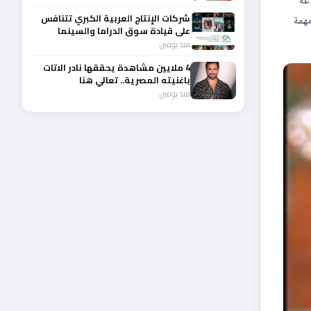
عة
شركات الإنتاج العربية الكبري تتنافس
مهمة
على قيادة سوق الدراما والسينما
والصباح في مقدمة المشهد الإقليمي
منذ يومين
4 ملايين مشاهدة يحققها نادر الاتات
باغنيته المصرية.. تعالي هنا
منذ يومين