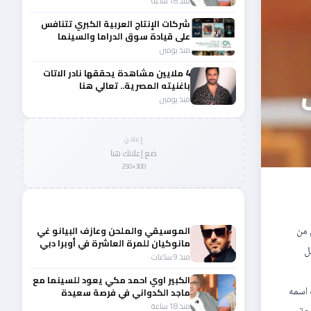
منذ 18 ساعة
شركات الإنتاج العربية الكبري تتنافس
على قيادة سوق الدراما والسينما
والصباح في مقدمة المشهد الإقليمي
منذ يومين
4 ملايين مشاهدة يحققها نادر الاتات
باغنيته المصرية.. تعالي هنا
منذ يومين
إعلان
ضع إعلانك هنا
300×250
المزيد من أخبار الفن
قدم من
الموسيقي والملحن وعازف البيانو غي
مانوكيان للمرة العاشرة في أوبرا دبي
ل
منذ 9 ساعات
الكبير اوي احمد مكي يعود للسينما مع
 اسمه
ماجد الكدواني في فرصة سعيدة
منذ 18 ساعة