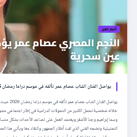
أخبار الفن
النجم المصري عصام عمر يؤ
عين سحرية
يواصل الفنان الشاب عصام عمر تألقه في موسم دراما رمضان 2026 حيث يشارك ببطولة مسلسل عين سحرية الذي يعد من […]
يواصل الفن
خلاله شخصية تحمل الكثير من التحولات الدرامية في إطار اجتماعي مشو
وسما إبراهيم وجنا الأشقر ويعتمد العمل على تصاعد الأحداث بشكل متسار
التمثيلية ونضجه الفني الذي لفت أنظار الجمهور والنقاد معا ويأتي هذا 