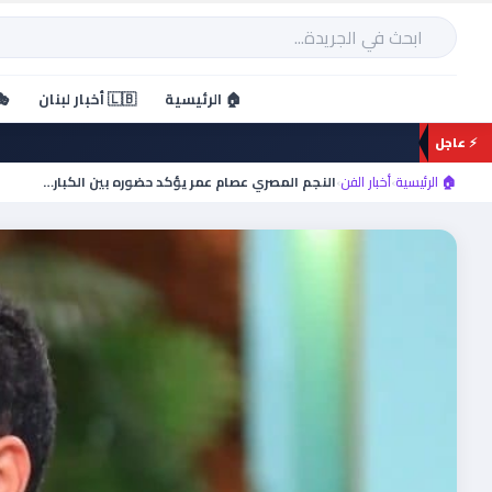
خطي
لى
بحث
لمحتوى
🏠 الرئيسية
🇱🇧 أخبار لبنان
🎭
⚡ عاجل
🏠 الرئيسية
›
أخبار الفن
›
النجم المصري عصام عمر يؤكد حضوره بين الكبار…