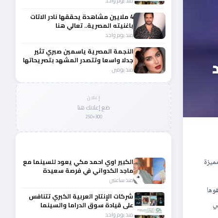
منذ يوم واحد
4 ملايين مشاهدة يحققها نادر الاتات
باغنيته المصرية.. تعالي هنا
منذ يوم واحد
النجمة المصرية ياسمين صبري تثير
جدلا واسعا وتتصدر المشهد بتصريحاتها
الأخيرة
منذ يومين
إعلان
ضع إعلانك هنا
300×250
المزيد من أخبار الفن
ميزة
الكبير اوي احمد مكي يعود للسينما مع
ماجد الكدواني في فرصة سعيدة
منذ ساعتين
وها
شركات الإنتاج العربية الكبري تتنافس
ي
على قيادة سوق الدراما والسينما
والصباح في مقدمة المشهد الإقليمي
منذ يوم واحد