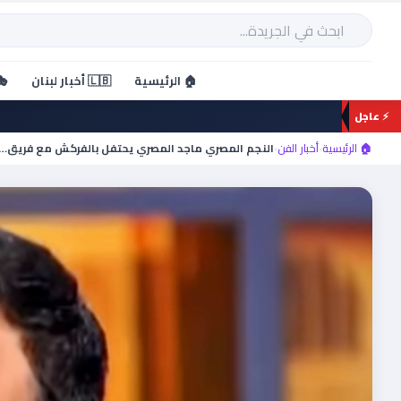
خطي
لى
بحث
لمحتوى
🏠 الرئيسية
🇱🇧 أخبار لبنان
🎭
⚡ عاجل
🏠 الرئيسية
›
أخبار الفن
›
النجم المصري ماجد المصري يحتفل بالفركش مع فريق…