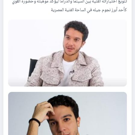
تنويع اختياراته الفنية بين السينما والدراما ليؤكد موهبته وحضوره القوي
كأحد أبرز نجوم جيله في الساحة الفنية المصرية​