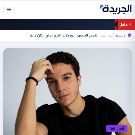
خطي
لى
لمحتوى
⚡ عاجل
🏠 الرئيسية
›
أخبار الفن
›
النجم المصري نور خالد النبوي في كان ياما…
أخبار الفن