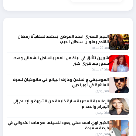
أحدث الأخبار
النجم المصري احمد العوضي يستعد لمفاجأة رمضان
القادم بعنوان سلطان الديب
منذ 22 ساعة
شيرين تتألق في ليلة من العمر بالساحل الشمالى وسط
حضور جماهيري كبير
منذ 24 ساعة
الموسيقي والملحن وعازف البيانو غي مانوكيان للمرة
العاشرة في أوبرا دبي
منذ يومين
الإعلامية المصرية سارة خليفة من الشهرة والإعلام إلي
الإجرام والاعدام
منذ يومين
الكبير اوي احمد مكي يعود للسينما مع ماجد الكدواني في
فرصة سعيدة
منذ يومين