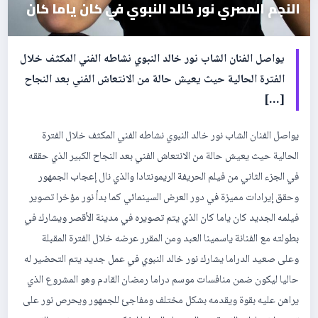
النجم المصري نور خالد النبوي في كان ياما كان
يواصل الفنان الشاب نور خالد النبوي نشاطه الفني المكثف خلال
الفترة الحالية حيث يعيش حالة من الانتعاش الفني بعد النجاح
[…]
يواصل الفنان الشاب نور خالد النبوي نشاطه الفني المكثف خلال الفترة
الحالية حيث يعيش حالة من الانتعاش الفني بعد النجاح الكبير الذي حققه
في الجزء الثاني من فيلم الحريفة الريمونتادا والذي نال إعجاب الجمهور
وحقق إيرادات مميزة في دور العرض السينمائي كما بدأ نور مؤخرا تصوير
فيلمه الجديد كان ياما كان الذي يتم تصويره في مدينة الأقصر ويشارك في
بطولته مع الفنانة ياسمينا العبد ومن المقرر عرضه خلال الفترة المقبلة
وعلى صعيد الدراما يشارك نور خالد النبوي في عمل جديد يتم التحضير له
حاليا ليكون ضمن منافسات موسم دراما رمضان القادم وهو المشروع الذي
يراهن عليه بقوة ويقدمه بشكل مختلف ومفاجئ للجمهور ويحرص نور على