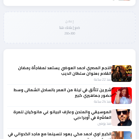
إعلان
ضع إعلانك هنا
300×250
المزيد من أخبار الفن
النجم المصري احمد العوضي يستعد لمفاجأة رمضان
القادم بعنوان سلطان الديب
منذ 22 ساعة
شيرين تتألق في ليلة من العمر بالساحل الشمالى وسط
حضور جماهيري كبير
منذ 24 ساعة
الموسيقي والملحن وعازف البيانو غي مانوكيان للمرة
العاشرة في أوبرا دبي
منذ يومين
الكبير اوي احمد مكي يعود للسينما مع ماجد الكدواني في