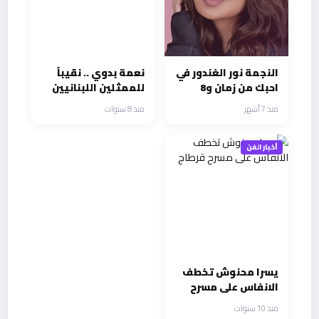
النجمة نور الغندور في
نعمة بدوي .. نقيباً
احبك من زمان و8
للممثلين اللبنانيين
طلقات في رمضان
منذ 7 أشهر
منذ 8 سنوات
أخبار الفن
يسرا محنوش تخطف
الانفاس على مسرح
قرطاج
منذ 10 سنوات