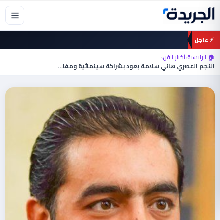
خطي
لى
لمحتوى
⚡ عاجل
🏠 الرئيسية
›
أخبار الفن
›
النجم المصري هاني سلامة يعود بشراكة سينمائية ومفاجأة…