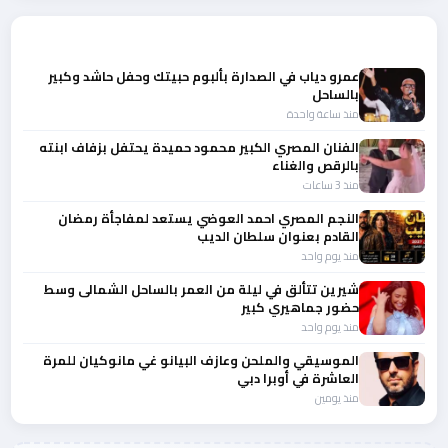
أحدث الأخبار
عمرو دياب في الصدارة بألبوم حبيتك وحفل حاشد وكبير
بالساحل
منذ ساعة واحدة
الفنان المصري الكبير محمود حميدة يحتفل بزفاف ابنته
بالرقص والغناء
منذ 3 ساعات
النجم المصري احمد العوضي يستعد لمفاجأة رمضان
القادم بعنوان سلطان الديب
منذ يوم واحد
شيرين تتألق في ليلة من العمر بالساحل الشمالى وسط
حضور جماهيري كبير
منذ يوم واحد
الموسيقي والملحن وعازف البيانو غي مانوكيان للمرة
العاشرة في أوبرا دبي
منذ يومين