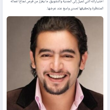
اختياراته التي تميل إلى الجدية والتشويق، ما يعزز من فرص نجاح أعماله
المنتظرة وتحقيقها لصدى واسع عند عرضها.