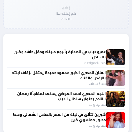
إعلان
ضع إعلانك هنا
300×250
المزيد من أخبار الفن
عمرو دياب في الصدارة بألبوم حبيتك وحفل حاشد وكبير
بالساحل
منذ ساعة واحدة
الفنان المصري الكبير محمود حميدة يحتفل بزفاف ابنته
بالرقص والغناء
منذ 3 ساعات
النجم المصري احمد العوضي يستعد لمفاجأة رمضان
القادم بعنوان سلطان الديب
منذ يوم واحد
شيرين تتألق في ليلة من العمر بالساحل الشمالى وسط
حضور جماهيري كبير
منذ يوم واحد