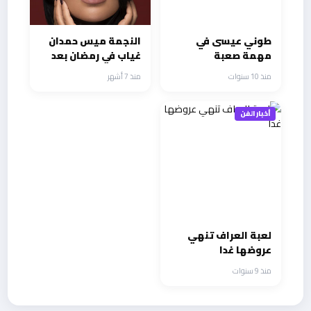
طوني عيسى في
النجمة ميس حمدان
مهمة صعبة
غياب في رمضان بعد
قلبي ومفتاحه
منذ 10 سنوات
منذ 7 أشهر
أخبار الفن
لعبة العراف تنهي
عروضها غدا
منذ 9 سنوات