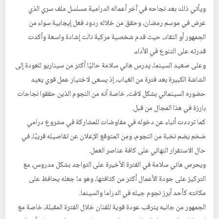
ويأتي ذلك بعد نجاحه في آخر أعماله الدرامية مسلسل ملف سري الذي
عرض في موسم رمضان، وحقق من خلاله ردود فعل إيجابية سواء من
الجمهور أو النقاد، حيث قدم شخصية مركبة نالت إشادة واسعة وأكدت
قدرته على التنوع في الأداء.
وعلى صعيد السينما، يدرس هاني سلامة حاليًا أكثر من سيناريو للعودة إلى
الشاشة الكبيرة بعد فترة من الغياب، إذ يسعى لاختيار عمل قوي يعيد
حضوره السينمائي بشكل لافت، خاصة أنه من النجوم الذين حققوا نجاحات
بارزة في هذا المجال من قبل.
كما ترددت أنباء عن دخوله في مفاوضات للمشاركة في مشروع درامي
ضخم يضم نخبة من النجوم، ومن المتوقع الإعلان عن تفاصيله قريبًا، في
حال الاستقرار النهائي على كافة عناصر العمل.
ويحرص هاني سلامة في الفترة الأخيرة على التواجد بشكل مدروس، مع
التركيز على جودة الأعمال أكثر من كثافتها، وهو ما جعله يحافظ على
مكانته كأحد أبرز نجوم جيله في الدراما والسينما.
الجمهور من جانبه يترقب عودة قوية للفنان خلال الفترة المقبلة، خاصة مع