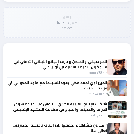
إعلان
ضع إعلانك هنا
300×250
المزيد من أخبار الفن
الموسيقي والملحن وعازف البيانو اللبناني الأرمني غي
مانوكيان للمرة العاشرة في أوبرا دبي
منذ 38 دقيقة
الكبير اوي احمد مكي يعود للسينما مع ماجد الكدواني في
فرصة سعيدة
منذ 10 ساعات
شركات الإنتاج العربية الكبري تتنافس على قيادة سوق
الدراما والسينما والصباح في مقدمة المشهد الإقليمي
منذ يوم واحد
4 ملايين مشاهدة يحققها نادر الاتات باغنيته المصرية..
تعالي هنا