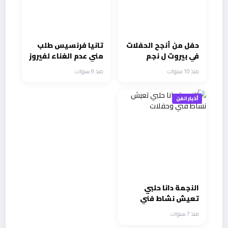
حفل من أنجح الحفلات
تانيا فرنسيس طلب
في بيروت ل نجم
مني عدم الغناء لفيروز
شيوخ الطرب ابراهيم
والاخوين رحباني
منذ 10 سنوات
منذ 9 سنوات
فارس
أخبار الفن
النجمة دانا حلبي
تعيش نشاط فني
وحفلات
منذ 7 سنوات