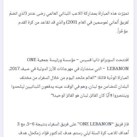
تميّزت هذه المباراة بمشاركة اللاعب اللبناني العالمي رضى عنتر (الذي انضمّ
لفريق ألماني لموسمين في العام 2001) والذي قد تقاعد من كرة القدم
مؤخّراً.
افتتحت السوبرانو تانيا قسيس − مؤسسة ورئيسة جمعية ONE
LEBANON − التي ستشارك في مهرجانات الأرز الدولية في صيف 2017،
المباراة الودّية قائلة: “العالم متّحد اليوم من خلال السفراء من مختلف
البلدان للتضامن مع لبنان، وهم في الوقت عينه يدفعون اللبنانيين ليتّحدوا
وينتصروا !! أيًّا كان الفائز، لبنان هو الفائز الوحيد!“
فاز فريق “ONE LEBANON” على فريق السفراء بنتيجة 6−5، مع 3
أهداف للاعب كرة السلة ايلي رستم، هدف للدكتور فؤاد زمكحل، هدف