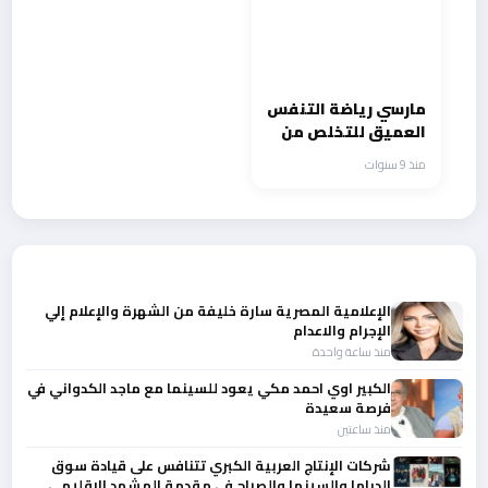
مارسي رياضة التنفس
العميق للتخلص من
المشاعر السلبية
منذ 9 سنوات
أحدث الأخبار
الإعلامية المصرية سارة خليفة من الشهرة والإعلام إلي
الإجرام والاعدام
منذ ساعة واحدة
الكبير اوي احمد مكي يعود للسينما مع ماجد الكدواني في
فرصة سعيدة
منذ ساعتين
شركات الإنتاج العربية الكبري تتنافس على قيادة سوق
الدراما والسينما والصباح في مقدمة المشهد الإقليمي