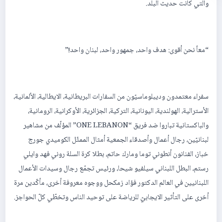
والتي كانت حديث البلد.
“معاً نحن أقوى: هدف واحد، جمهور واحد، لبنان واحد!”
سفراء معتمدون وديبلوماسيّون من السفارات البريطانية، الايطالية، الألمانية،
الأسترالية، الهولندية، اليونانية، التركية، الجزائرية، الأوكرانية، الرومانية،
والباكستانية تباروا ضد فريق “ONE LEBANON” المؤلّف من مشاهير
لبنانيّين، رجال أعمال وأصدقاء الجمعية أمثال الممثّل الكوميدي جورج
خباز، الفنانون أنطوني توما ومارك حاتم، بطلا كرة السلة روني فهد وايلي
رستم، البطل اللبناني سيلفيو شيحا، ورئيس تجمّع رجال وسيدات الأعمال
اللبنانيين في العالم الدكتور فؤاد زمكحل ووجوه معروفة أخرى، مأكّدين مرة
أخرى على التأثير الايجابيّ للرياضة على توحيد الناس وتخطّي كلّ الحواجز.