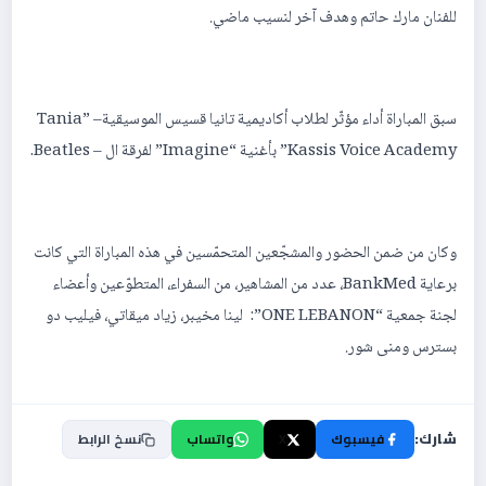
للفنان مارك حاتم وهدف آخر لنسيب ماضي.
سبق المباراة أداء مؤثّر لطلاب أكاديمية تانيا قسيس الموسيقية– ”Tania
Kassis Voice Academy” بأغنية “Imagine” لفرقة ال – Beatles.
وكان من ضمن الحضور والمشجّعين المتحمّسين في هذه المباراة التي كانت
برعاية BankMed، عدد من المشاهير، من السفراء، المتطوّعين وأعضاء
لجنة جمعية “ONE LEBANON”: لينا مخيبر، زياد ميقاتي، فيليب دو
بسترس ومنى شور.
شارك:
فيسبوك
X
واتساب
نسخ الرابط