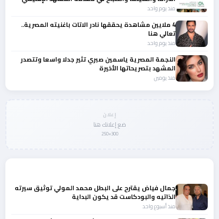
منذ يوم واحد
4 ملايين مشاهدة يحققها نادر الاتات باغنيته المصرية..
تعالي هنا
منذ يوم واحد
النجمة المصرية ياسمين صبري تثير جدلا واسعا وتتصدر
المشهد بتصريحاتها الأخيرة
منذ يومين
إعلان
ضع إعلانك هنا
300×250
المزيد من أخبار الرياضة
جمال فياض يقترح على البطل محمد المولي توثيق سيرته
الذاتيه والبودكاست قد يكون البداية
منذ أسبوع واحد