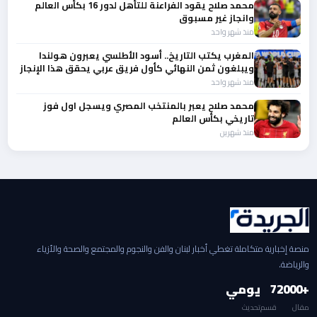
محمد صلاح يقود الفراعنة للتأهل لدور 16 بكأس العالم
وانجاز غير مسبوق
منذ شهر واحد
المغرب يكتب التاريخ.. أسود الأطلسي يعبرون هولندا
ويبلغون ثمن النهائي كأول فريق عربي يحقق هذا الإنجاز
التاريخي
منذ شهر واحد
محمد صلاح يعبر بالمنتخب المصري ويسجل اول فوز
تاريخي بكأس العالم
منذ شهرين
منصة إخبارية متكاملة تغطي أخبار لبنان والفن والنجوم والمجتمع والصحة والأزياء
والرياضة.
+2000
7
يومي
مقال
قسم
تحديث