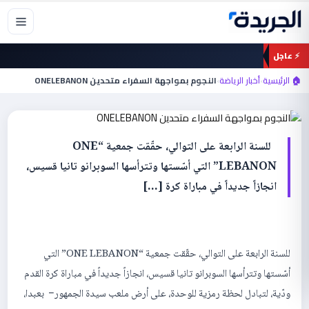
خطي
لى
لمحتوى
⚡ عاجل
أخبار الرياضة
النجوم بمواجهة السفراء متحدين
🏠 الرئيسية
›
أخبار الرياضة
›
النجوم بمواجهة السفراء متحدين ONELEBANON
ONELEBANON
للسنة الرابعة على التوالي، حقّقت جمعية “ONE
LEBANON” التي أسّستها وتترأسها السوبرانو تانيا قسيس،
انجازاً جديداً في مباراة كرة […]
للسنة الرابعة على التوالي، حقّقت جمعية “ONE LEBANON” التي
أسّستها وتترأسها السوبرانو تانيا قسيس، انجازاً جديداً في مباراة كرة القدم
ودّية، لتبادل لحظة رمزية للوحدة، على أرض ملعب سيدة الجمهور− بعبدا،