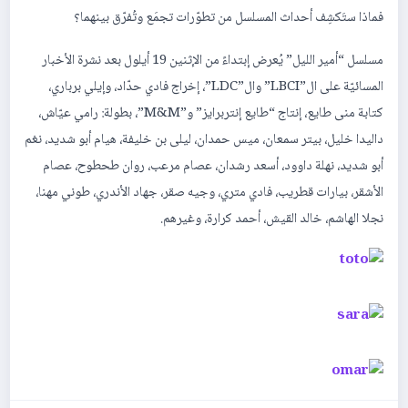
فماذا ستَكشِف أحداث المسلسل من تطوّرات تجمَع وتُفرّق بينهما؟
مسلسل “أمير الليل” يُعرض إبتداءً من الإثنين 19 أيلول بعد نشرة الأخبار
المسائيّة على ال”LBCI” وال”LDC”، إخراج فادي حدّاد، وإيلي برباري،
كتابة منى طايع، إنتاج “طايع إنتربرايز” و”M&M”، بطولة: رامي عيّاش،
داليدا خليل، بيتر سمعان، ميس حمدان، ليلى بن خليفة، هيام أبو شديد، نغم
أبو شديد، نهلة داوود، أسعد رشدان، عصام مرعب، روان طحطوح، عصام
الأشقر، بيارات قطريب، فادي متري، وجيه صقر، جهاد الأندري، طوني مهنا،
نجلا الهاشم، خالد القيش، أحمد كرارة، وغيرهم.