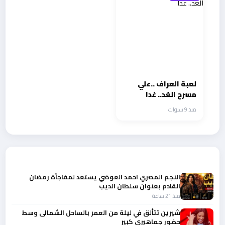
لعبة العراف ..علي
مسرح الغد.. غدا
منذ 9 سنوات
أحدث الأخبار
النجم المصري احمد العوضي يستعد لمفاجأة رمضان
القادم بعنوان سلطان الديب
منذ 21 ساعة
شيرين تتألق في ليلة من العمر بالساحل الشمالى وسط
حضور جماهيري كبير