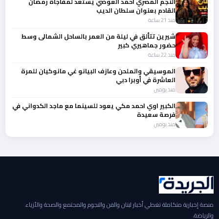
النجم المصري احمد العوضي يستعد لمفاجأة رمضان
القادم بعنوان سلطان الديب
منذ 21 ساعة
شيرين تتألق في ليلة من العمر بالساحل الشمالى وسط
حضور جماهيري كبير
منذ 22 ساعة
الموسيقي والملحن وعازف البيانو غي مانوكيان للمرة
العاشرة في أوبرا دبي
منذ يومين
الكبير اوي احمد مكي يعود للسينما مع ماجد الكدواني في
فرصة سعيدة
منذ يومين
منصة إخبارية متكاملة تغطي أخبار لبنان والفن والنجوم والمجتمع والصحة والأزياء
والرياضة.