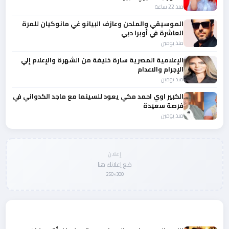
منذ 22 ساعة
الموسيقي والملحن وعازف البيانو غي مانوكيان للمرة
العاشرة في أوبرا دبي
منذ يومين
الإعلامية المصرية سارة خليفة من الشهرة والإعلام إلي
الإجرام والاعدام
منذ يومين
الكبير اوي احمد مكي يعود للسينما مع ماجد الكدواني في
فرصة سعيدة
منذ يومين
إعلان
ضع إعلانك هنا
300×250
المزيد من أخبار الفن