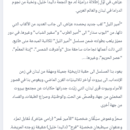
عيّاش، في أوّل إطلالة دراميّة له، مع النجمة داليدا خليل، ونخبة من نجوم
الدراما في لبنان والعالم العربي.
“أمير الليل” لقب جديد يحصده عيّاش، الى جانب العديد من الألقاب التي
نالها، من “البوب ستار” الى “أمير الطرب” و”سفير الشباب” وغيرها، في دور
مميّز يلعب بطولته ضمن مسلسل “أمير الليل” للكاتبة المبدعة منى طايع،
التي نالت أعمالها نجاحات ساحقة مثل “وأشرقت الشمس”، “إبنة المعلّم”،
“عصر الحريم”، وغيرها….
يعود بنا المسلسل الى حقبة تاريخيّة جميلة ومهمّة من لبنان في زمن
الإنتداب، الى بيروت أواخر ثلاثينيّات القرن الماضي، ويغوص بنا في قصور
الأمراء وبيوت قُرى لبنان، التي زيّنت جدرانها حكايات عن مجتمع بيروت
المخمليّ من جهة، وقَصصٌ عن الحبّ، والوطنيّة، وصراع الطبقات، والفساد
من جهة أخرى.
سحرٌ وغموض سيَلُفّان شخصيّة “الأمير عُمر” (رامي عيّاش)، مُقابل تمرّد
وعنفوان سيطبعان شخصيّة “فرح” (داليدا خليل) شقيقة زوجته المريضة.