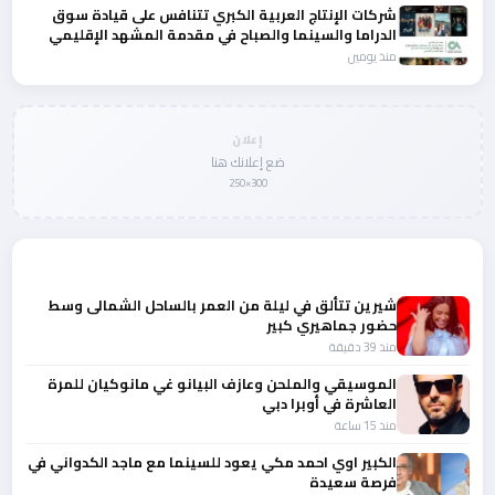
شركات الإنتاج العربية الكبري تتنافس على قيادة سوق
الدراما والسينما والصباح في مقدمة المشهد الإقليمي
منذ يومين
إعلان
ضع إعلانك هنا
300×250
المزيد من أخبار الفن
شيرين تتألق في ليلة من العمر بالساحل الشمالى وسط
حضور جماهيري كبير
منذ 39 دقيقة
الموسيقي والملحن وعازف البيانو غي مانوكيان للمرة
العاشرة في أوبرا دبي
منذ 15 ساعة
الكبير اوي احمد مكي يعود للسينما مع ماجد الكدواني في
فرصة سعيدة