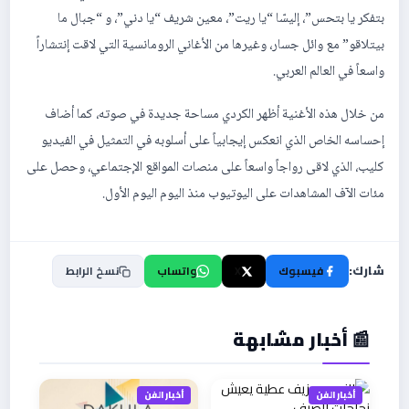
بتفكر يا بتحس”، إليسّا “يا ريت”، معين شريف “يا دني”، و “جبال ما
بيتلاقو” مع وائل جسار، وغيرها من الأغاني الرومانسية ‏التي لاقت إنتشاراً
واسعاً في العالم العربي.‏
من خلال هذه الأغنية ‏أظهر الكردي مساحة جديدة في صوته، كما أضاف
إحساسه الخاص ‏الذي انعكس إيجابياً على أسلوبه في التمثيل في الفيديو
كليب، ‏الذي لاقى رواجاً واسعاً على منصات المواقع الإجتماعي، وحصل على
مئات الآف المشاهدات‏ على اليوتيوب منذ اليوم اليوم الأول.
شارك:
فيسبوك
X
واتساب
نسخ الرابط
📰 أخبار مشابهة
أخبار الفن
أخبار الفن