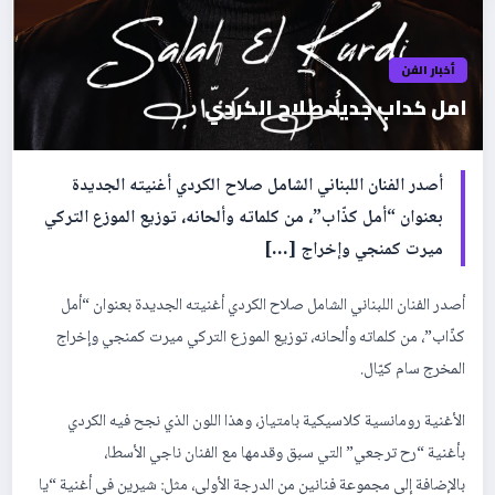
أخبار الفن
امل كداب جديد صلاح الكردي
‏أصدر الفنان اللبناني الشامل صلاح الكردي أغنيته الجديدة
بعنوان “أمل كذّاب”، ‏من كلماته وألحانه، توزيع الموزع التركي
ميرت كمنجي ‏وإخراج […]
‏أصدر الفنان اللبناني الشامل صلاح الكردي أغنيته الجديدة بعنوان “أمل
كذّاب”، ‏من كلماته وألحانه، توزيع الموزع التركي ميرت كمنجي ‏وإخراج
المخرج سام كيّال.
‏الأغنية ‏رومانسية كلاسيكية بامتياز، وهذا اللون الذي نجح فيه الكردي
بأغنية “رح ترجعي” التي سبق وقدمها مع الفنان ناجي الأسطا،
بالإضافة إلى مجموعة فنانين من الدرجة الأولى، ‏مثل: شيرين في أغنية “يا