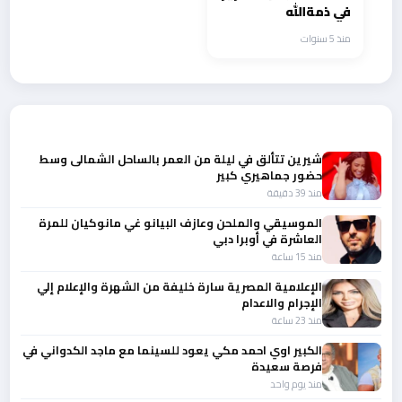
في ذمةالله
منذ 5 سنوات
أحدث الأخبار
شيرين تتألق في ليلة من العمر بالساحل الشمالى وسط
حضور جماهيري كبير
منذ 39 دقيقة
الموسيقي والملحن وعازف البيانو غي مانوكيان للمرة
العاشرة في أوبرا دبي
منذ 15 ساعة
الإعلامية المصرية سارة خليفة من الشهرة والإعلام إلي
الإجرام والاعدام
منذ 23 ساعة
الكبير اوي احمد مكي يعود للسينما مع ماجد الكدواني في
فرصة سعيدة
منذ يوم واحد