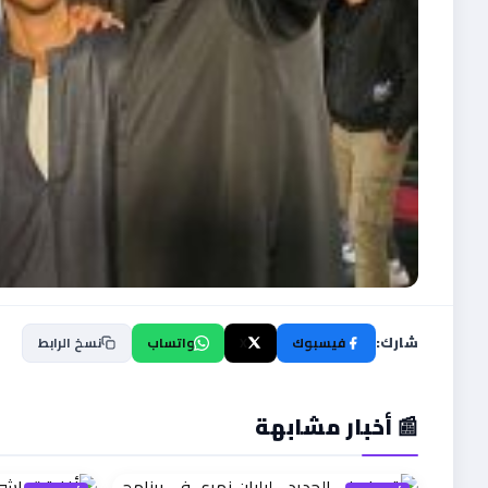
شارك:
فيسبوك
X
واتساب
نسخ الرابط
📰 أخبار مشابهة