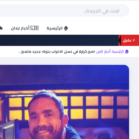
خطي
لى
بحث
لمحتوى
🏠 الرئيسية
🇱🇧 أخبار لبنان
🎭
⚡ عاجل
🏠 الرئيسية
›
أخبار الفن
›
امير كرارة في نسل الاغراب بلوك جديد متميز…