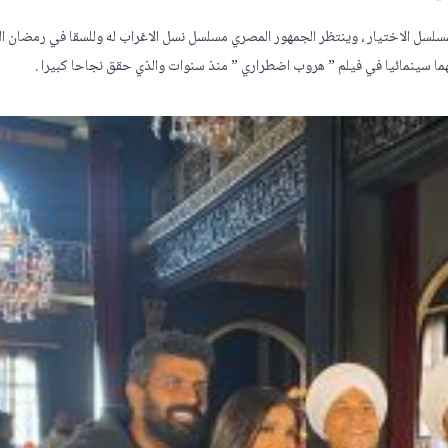
بمسلسل الاختيار ، وينتظر الجمهور المصري مسلسل نسل الاغراب له وللسقا في رمضان الق
نهما سينمائيا في فيلم ” هروب اضطراري ” منذ سنوات والذي حقق نجاحا كبيرا .