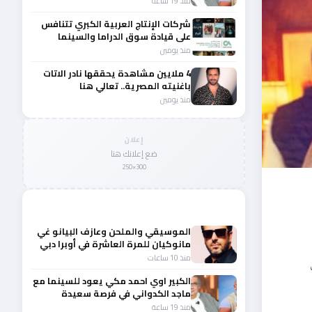
منذ 19 ساعة
شركات الإنتاج العربية الكبري تتنافس
على قيادة سوق الدراما والسينما
والصباح في مقدمة المشهد الإقليمي
منذ يومين
4 ملايين مشاهدة يحققها نادر الاتات
باغنيته المصرية.. تعالي هنا
منذ يومين
إعلان
ضع إعلانك هنا
300×250
المزيد من أخبار الفن
الموسيقي والملحن وعازف البيانو غي
مانوكيان للمرة العاشرة في أوبرا دبي
منذ 10 ساعات
الكبير اوي احمد مكي يعود للسينما مع
ماجد الكدواني في فرصة سعيدة
منذ 19 ساعة