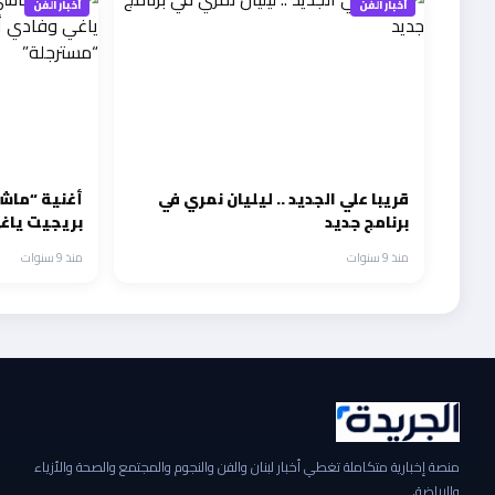
أخبار الفن
أخبار الفن
قريبا علي الجديد .. ليليان نمري في
أغنية “ماش
برنامج جديد
بريجيت ياغ
مسرحية “م
منذ 9 سنوات
منذ 9 سنوات
منصة إخبارية متكاملة تغطي أخبار لبنان والفن والنجوم والمجتمع والصحة والأزياء
والرياضة.