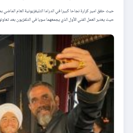
حيث حقق امير كرارة نجاحا كبيرا في الدراما التليفزيونية العام الماضي 
حيث يعتبر العمل الفني الأول الذي يجمعهما سويا في التلفزيون بعد تعاو