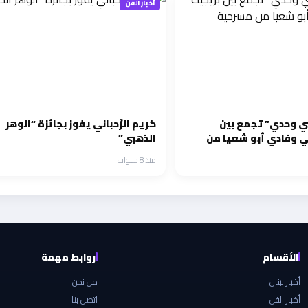
أخبار الفن
ي وحدي” تجمع بين
كريم الرَّحباني يفوز بجائزة “الوهر
ي وفادي أبو شعيا من
الذهبي”
سترجلة”
منذ 8 سنوات
الأقسام
روابط مهمة
أخبار لبنان
من نحن
أخبار الفن
اتصل بنا