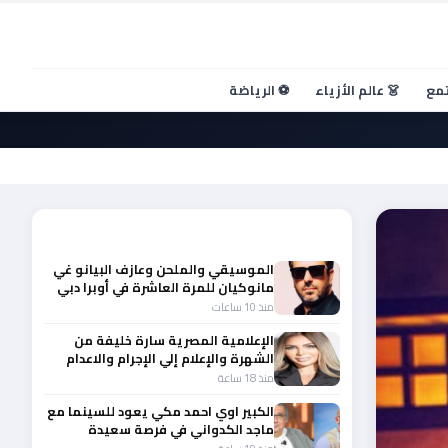
تمع
👗 عالم الأزياء
⚽ الرياضة
أحدث الأخبار
الموسيقي والملحن وعازف البيانو غي
مانوكيان للمرة العاشرة في أوبرا دبي
منذ 10 ساعات
الإعلامية المصرية سارة خليفة من
الشهرة والإعلام إلي الإجرام والاعدام
منذ 18 ساعة
الكبير اوي احمد مكي يعود للسينما مع
ماجد الكدواني في فرصة سعيدة