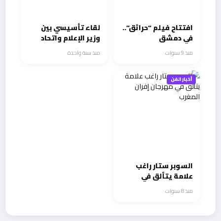
افتتاح فيلم “حرائق”..
لقاء تأسيسي بين
في دمشق
وزير الإعلام واتحاد
المنتجين العرب
منذ 9 سنوات
منذ سنة واحدة
لتنشيط الصناعة
الدرامية في لبنان
أخبار الفن
السوبر ستار راغب
علامة يتألق في
مهرجان إفران المغرب
منذ 8 سنوات