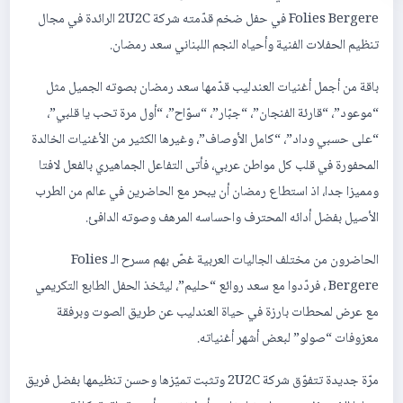
Folies Bergere في حفل ضخم قدّمته شركة 2U2C الرائدة في مجال
تنظيم الحفلات الفنية وأحياه النجم اللبناني سعد رمضان.
باقة من أجمل أغنيات العندليب قدّمها سعد رمضان بصوته الجميل مثل
“موعود”، “قارئة الفنجان”، “جبّار”، “سوّاح”، “أول مرة تحب يا قلبي”،
“على حسبي وداد”، “كامل الأوصاف”، وغيرها الكثير من الأغنيات الخالدة
المحفورة في قلب كل مواطن عربي، فأتى التفاعل الجماهيري بالفعل لافتا
ومميزا جدا، اذ استطاع رمضان أن يبحر مع الحاضرين في عالم من الطرب
الأصيل بفضل أدائه المحترف واحساسه المرهف وصوته الدافئ.
الحاضرون من مختلف الجاليات العربية غصّ بهم مسرح الـ Folies
Bergere ، فردّدوا مع سعد روائع “حليم”، ليتّخذ الحفل الطابع التكريمي
مع عرض لمحطات بارزة في حياة العندليب عن طريق الصوت وبرفقة
معزوفات “صولو” لبعض أشهر أغنياته.
مرّة جديدة تتفوّق شركة 2U2C وتثبت تميّزها وحسن تنظيمها بفضل فريق