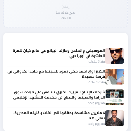
إعلان
ضع إعلانك هنا
300×250
المزيد من أخبار الفن
الموسيقي والملحن وعازف البيانو غي مانوكيان للمرة
العاشرة في أوبرا دبي
منذ 3 ساعات
الكبير اوي احمد مكي يعود للسينما مع ماجد الكدواني في
فرصة سعيدة
منذ 12 ساعة
شركات الإنتاج العربية الكبري تتنافس على قيادة سوق
الدراما والسينما والصباح في مقدمة المشهد الإقليمي
منذ يوم واحد
4 ملايين مشاهدة يحققها نادر الاتات باغنيته المصرية..
تعالي هنا
منذ يوم واحد