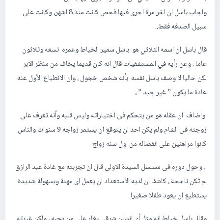
واجاب باسل ان اخر مرة اجرى فيها فحص كانت منذ 8 اشهر، وكانت على
سبيل الصدفه فقط..
قال باسل ان اسمه الثلاثي هو باسل سمير الخياط وعمره تسعه وثلاثون
عاما . وعن رأيه في المستشفيات قال انه كان قديما يخاف من منظر الابر
لكن حاليا لا وصف باسل نفسه بأنه شخص خجول ، وان الانطباع الأول عنه
عادة ما يكون ” غير جيد ” ،
واضاف ان عقله هو من يتحكم فى اختياراته وليس قلبه وأنه تعرف على
زوجته فى الشام ولم يكن احد ان يتوقع ان يستمر زواجه 9 سنوات والناس
كانوا مراهنين على انفصاله من اول سنه زواج
. وحول دوره فى مسلسل السيدة الاولى قال ان تجربته مع غادة عبد الرازق
لم تكن ناجحة ، كاشفا ان لديه الاستعداد ان يعمل اى مهنة وبسهولة شديدة
يستطيع ان يعود طفلا صغيرا
وقال باسل خياط إنه مثل أى إنسان شرقى يغار على من يحبه ، ولكن غيرته