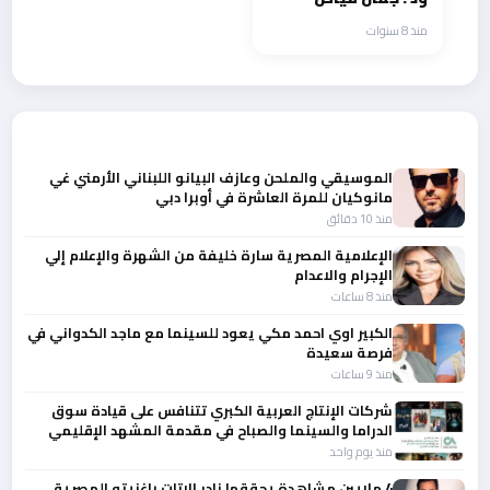
وكوكبة في العشاء
منذ 8 سنوات
السنوي لجمعية
كهف الفنون
أحدث الأخبار
الموسيقي والملحن وعازف البيانو اللبناني الأرمني غي
مانوكيان للمرة العاشرة في أوبرا دبي
منذ 10 دقائق
الإعلامية المصرية سارة خليفة من الشهرة والإعلام إلي
الإجرام والاعدام
منذ 8 ساعات
الكبير اوي احمد مكي يعود للسينما مع ماجد الكدواني في
فرصة سعيدة
منذ 9 ساعات
شركات الإنتاج العربية الكبري تتنافس على قيادة سوق
الدراما والسينما والصباح في مقدمة المشهد الإقليمي
منذ يوم واحد
4 ملايين مشاهدة يحققها نادر الاتات باغنيته المصرية..