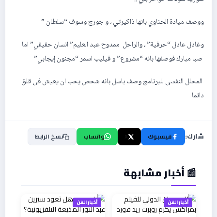
ووصف ميادة الحناوي بانها ذاكيرتي ، و جورج وسوف “سلطان ”
وغادل عادل “حرفية” ، والراحل ممدوح عبد العليم” انسان حقيقي” اما
صبا مبارك فوصفها بانه “مشروع” و فيليب اسمر “مجنون إيجابي”
المحلل النفسى للبرنامج وصف باسل بانه شحص يحب ان يعيش فى قلق
دائما
شارك:
فيسبوك
X
واتساب
نسخ الرابط
📰 أخبار مشابهة
أخبار الفن
أخبار الفن