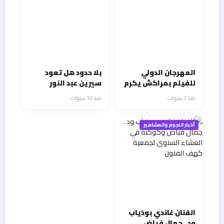
المهرجان الدولي
بلا حدود هل تعود
للفيلم بمراكش يكرم
سيرين عبد النور
روبرت ريد فورد
المذيعة
منذ 7 سنوات
منذ 10 سنوات
التلفزيونية؟
أخبار النجوم والمشاهير
الفنان غاندي بوذياب
ود . جمال فياض