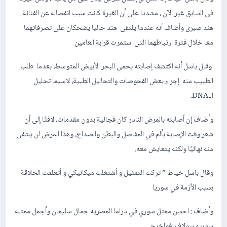
فى السابق غير الآن ، مشددا على أن الغيرة كانت سبب انفصاله عن الفنانة
هند صبرى وأضاف أنه عندما يلتقى هند حاليا يضحكان على تصرفاتهما
معا خلال فترة ارتباطهما التى استمرت قرابة العامين
وقال باسل أنه اكتشف إصابته بحمى البحر الأبيض المتوسط، بعدما طلب
الطبيب منه إجراء بعض الفحوصات والتحاليل الطبية، لاسيما تحليل
الـDNA.
وأضاف إن أصابته بالمرض النادر كان فجائية بدون مقدمات، لافتًا إلى أن
شعر وقت الإصابة بألم في المفاصل والبطن والصداع، وهذا المرض لن يشفى
منه نهائيًا ولكنه يتعايش معه.
وقال باسل خياط ” تركت التمثيل و أشتغلت ميكانيكي و أتعلمت الحلاقة
بسبب الأزمة في سوريا
وأضاف : احسن ممثل سوري في دراما المصريه جمال سليمان وأجمل ممثله
سوريه سولاف فواخرجي ..