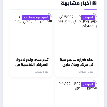
📰 أخبار مشابهة
أخبار الفن
أخبار النجوم والمشاهير
نداء شراره … نجومية
تيم حسن وندوة حول
في جرش وجان ماري
الامراض النفسية في
رياشي يعد بالمفاجآت
بيروت
منذ 10 سنوات
منذ 8 سنوات
أخبار الفن