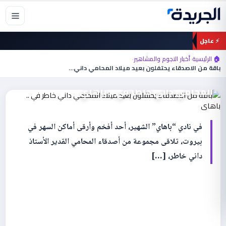
خطي
لى
لمحتوى
⚡ عاجل
🏠 الرئيسية
›
أخبار النجوم والمشاهير
›
أخبار النجوم والمشاهير
باقة من الاصدقاء يحتفلون بعيد ميلاد المحامي داني…
باقة من الاصدقاء يحتفلون بعيد ميلاد
المحامي داني خاطر في .. باهاي
في نادي “باهاي” الشهير، أحد أفخم وأرقى أماكن السهر في
بيروت، تلاقى مجموعة من أصدقاء المحامي القدير الأستاذ
داني خاطر، […]