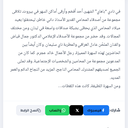
في نادي “باهاي” الشهير، أحد أفخم وأرقى أماكن السهر في بيروت، تلاقى
مجموعة من أصدقاء المحامي القدير الأستاذ داني خاطر، ليحتفلوا بعيد
ميلاد المحامي الذي يحظى بشبكة صداقات واسعة في لبنان، ومن مختلف
المجالات. وقد حضر من مجموعة الأصدقاء الإعلامي الدكتور جمال فياض
والفنان الملحّن عادل العراقي والمطربة ناي سليمان. وكان أيضاً بين
الحاضرين لهذه السهرة المميزة، رجل الأعمال خالد عجرم. كما كان من
المدعوين مجموعة من المحامين والشخصيات الإجتماعية. وقد تمنّى
الجميع لصديقهم المشترك، المحامي الناجح، المزيد من النجاح الدائم والعمر
المديد.
ومن السهرة اللطيفة، كانت هذه اللقطات…
شارك:
فيسبوك
X
واتساب
نسخ الرابط