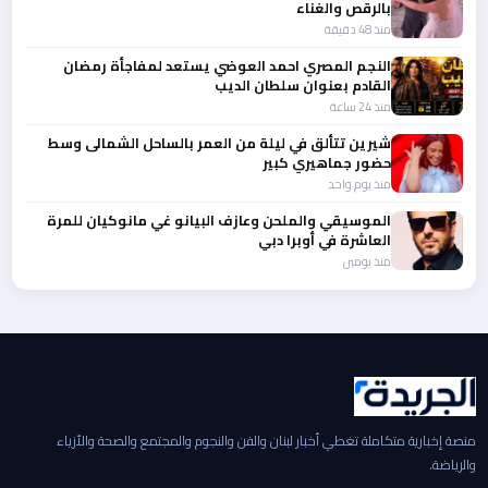
بالرقص والغناء
منذ 48 دقيقة
النجم المصري احمد العوضي يستعد لمفاجأة رمضان
القادم بعنوان سلطان الديب
منذ 24 ساعة
شيرين تتألق في ليلة من العمر بالساحل الشمالى وسط
حضور جماهيري كبير
منذ يوم واحد
الموسيقي والملحن وعازف البيانو غي مانوكيان للمرة
العاشرة في أوبرا دبي
منذ يومين
منصة إخبارية متكاملة تغطي أخبار لبنان والفن والنجوم والمجتمع والصحة والأزياء
والرياضة.