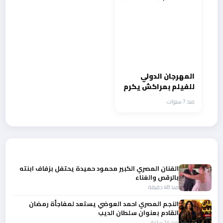
المهرجان الدولي
للفيلم بمراكش يكرم
روبرت ريد فورد
منذ 7 سنوات
أحدث الأخبار
الفنان المصري الكبير محمود حميدة يحتفل بزفاف ابنته
بالرقص والغناء
منذ 48 دقيقة
النجم المصري احمد العوضي يستعد لمفاجأة رمضان
القادم بعنوان سلطان الديب
منذ 24 ساعة