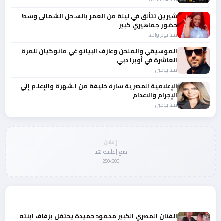
شيرين تتألق في ليلة من العمر بالساحل الشمالى وسط
حضور جماهيري كبير
منذ يوم واحد
الموسيقي والملحن وعازف البيانو غي مانوكيان للمرة
العاشرة في أوبرا دبي
منذ يومين
الإعلامية المصرية سارة خليفة من الشهرة والإعلام إلي
الإجرام والاعدام
منذ يومين
إعلان
ضع إعلانك هنا
300×250
المزيد من أخبار الفن
الفنان المصري الكبير محمود حميدة يحتفل بزفاف ابنته